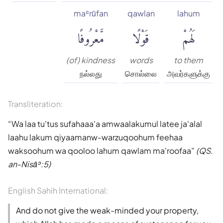
maʿrūfan
qawlan
lahum
لَهُمْ
قَوْلًا
مَّعْرُوفًا
(of) kindness
words
to them
நல்லது
சொல்லை
அவர்களுக்கு
Transliteration:
Wa laa tu'tus sufahaaa'a amwaalakumul latee ja'alal
laahu lakum qiyaamanw-warzuqoohum feehaa
waksoohum wa qooloo lahum qawlam ma'roofaa
(QS.
an-Nisāʾ:5)
English Sahih International:
And do not give the weak-minded your property,