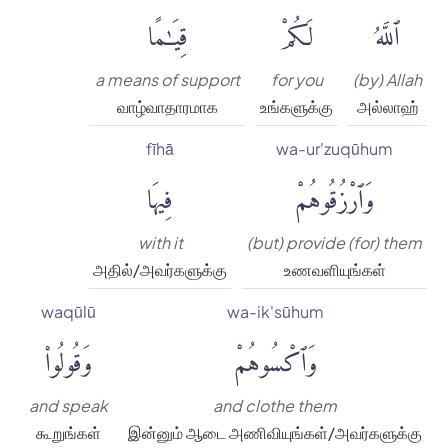
ٱللَّهُ
لَكُمْ
قِيَٰمًا
a means of support
for you
(by) Allah
வாழ்வாதாரமாக
உங்களுக்கு
அல்லாஹ்
fīhā
wa-ur'zuqūhum
وَٱرْزُقُوهُمْ
فِيهَا
with it
(but) provide (for) them
அதில்/அவர்களுக்கு
உணவளியுங்கள்
waqūlū
wa-ik'sūhum
وَٱكْسُوهُمْ
وَقُولُوا۟
and speak
and clothe them
கூறுங்கள்
இன்னும் ஆடை அணிவியுங்கள்/அவர்களுக்கு