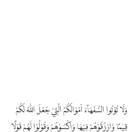
وَلَا تُؤْتُوا السُّفَهَاۤءَ اَمْوَالَكُمُ الَّتِيْ جَعَلَ اللّٰهُ لَكُمْ
قِيٰمًا وَّارْزُقُوْهُمْ فِيْهَا وَاكْسُوْهُمْ وَقُوْلُوْا لَهُمْ قَوْلًا