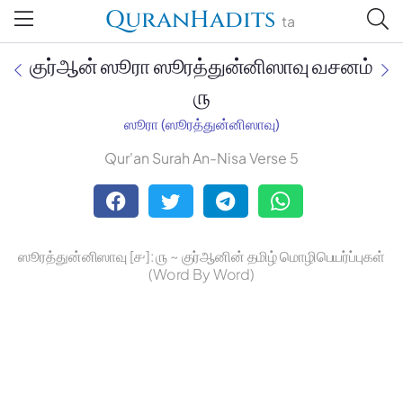
QuranHadits
ta
குர்ஆன் ஸூரா ஸூரத்துன்னிஸாவு வசனம்
௫
ஸூரா (ஸூரத்துன்னிஸாவு)
Jan Trust Foundation
Qur'an Surah An-Nisa Verse 5
Mufti Omar Sheriff Qasimi,
Darul Huda
ஸூரத்துன்னிஸாவு [௪]: ௫ ~ குர்ஆனின் தமிழ் மொழிபெயர்ப்புகள்
(Word By Word)