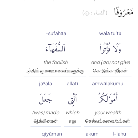
مَّعْرُوْفًا
(النساء : ٤)
l-sufahāa
walā tu'tū
وَلَا تُؤْتُوا۟
ٱلسُّفَهَآءَ
the foolish
And (do) not give
புத்திக் குறைவானவர்களுக்கு
கொடுக்காதீர்கள்
jaʿala
allatī
amwālakumu
أَمْوَٰلَكُمُ
ٱلَّتِى
جَعَلَ
(was) made
which
your wealth
ஆக்கினான்
எது
செல்வங்களை/உங்கள்
qiyāman
lakum
l-lahu