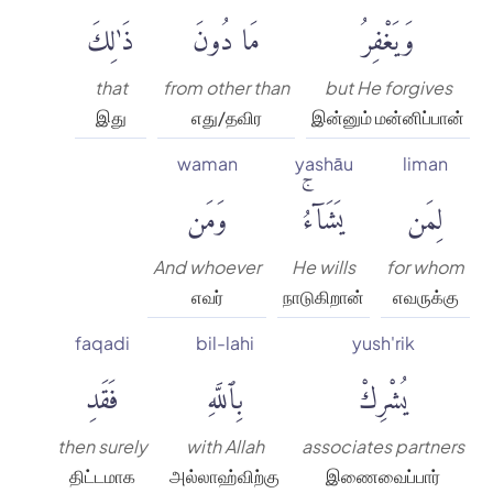
وَيَغْفِرُ
مَا دُونَ
ذَٰلِكَ
that
from other than
but He forgives
இது
எது/தவிர
இன்னும் மன்னிப்பான்
waman
yashāu
liman
لِمَن
يَشَآءُۚ
وَمَن
And whoever
He wills
for whom
எவர்
நாடுகிறான்
எவருக்கு
faqadi
bil-lahi
yush'rik
يُشْرِكْ
بِٱللَّهِ
فَقَدِ
then surely
with Allah
associates partners
திட்டமாக
அல்லாஹ்விற்கு
இணைவைப்பார்