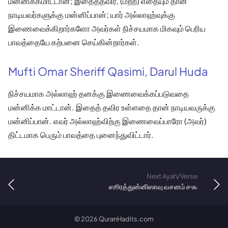
மன்னிக்கமாட்டான்; இதைத்தவிர, (மற்ற) எதையும் தான்
நாடியவர்களுக்கு மன்னிப்பான்; யார் அல்லாஹ்வுக்கு
இணைவைக்கிறார்களோ அவர்கள் நிச்சயமாக மிகவும் பெரிய
பாவத்தையே கற்பனை செய்கின்றார்கள்.
Mufti Omar Sheriff Qasimi, Darul Huda
நிச்சயமாக அல்லாஹ் தனக்கு இணைவைக்கப்படுவதை
மன்னிக்க மாட்டான். இதைத் தவிர உள்ளதை தான் நாடியவருக்கு
மன்னிப்பான். எவர் அல்லாஹ்விற்கு இணைவைப்பாரோ (அவர்)
திட்டமாக பெரும் பாவத்தை புனைந்துவிட்டார்.
Next Ayah/Verse
ஸூரத்துன்னிஸாவு வசனம் ௪௯
©
2026
QuranHadits.com