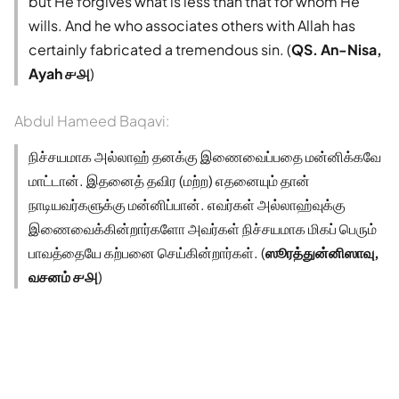
but He forgives what is less than that for whom He
wills. And he who associates others with Allah has
certainly fabricated a tremendous sin. (
QS. An-Nisa,
Ayah ௪௮
)
Abdul Hameed Baqavi:
நிச்சயமாக அல்லாஹ் தனக்கு இணைவைப்பதை மன்னிக்கவே
மாட்டான். இதனைத் தவிர (மற்ற) எதனையும் தான்
நாடியவர்களுக்கு மன்னிப்பான். எவர்கள் அல்லாஹ்வுக்கு
இணைவைக்கின்றார்களோ அவர்கள் நிச்சயமாக மிகப் பெரும்
பாவத்தையே கற்பனை செய்கின்றார்கள். (
ஸூரத்துன்னிஸாவு,
வசனம் ௪௮
)