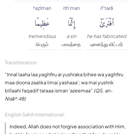
ʿaẓīman
ith'man
if'tarā
ٱفْتَرَىٰٓ
إِثْمًا
عَظِيمًا
tremendous
a sin
he has fabricated
பெரும்
பாவத்தை
புனைந்து விட்டார்
Transliteration:
Innal laaha laa yaghfiru ai yushraka bihee wa yaghfiru
maa doona zaalika limai yashaaa'; wa mai yushrik
billaahi faqadif taraaa isman 'azeemaa
(QS. an-
Nisāʾ:48)
English Sahih International:
Indeed, Allah does not forgive association with Him,