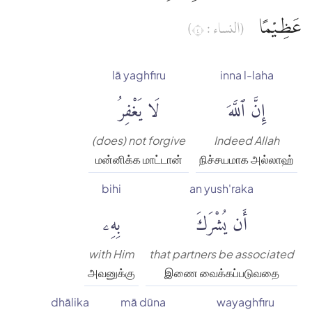
عَظِيْمًا
(النساء : ٤)
lā yaghfiru
inna l-laha
إِنَّ ٱللَّهَ
لَا يَغْفِرُ
(does) not forgive
Indeed Allah
மன்னிக்க மாட்டான்
நிச்சயமாக அல்லாஹ்
bihi
an yush'raka
أَن يُشْرَكَ
بِهِۦ
with Him
that partners be associated
அவனுக்கு
இணை வைக்கப்படுவதை
dhālika
mā dūna
wayaghfiru