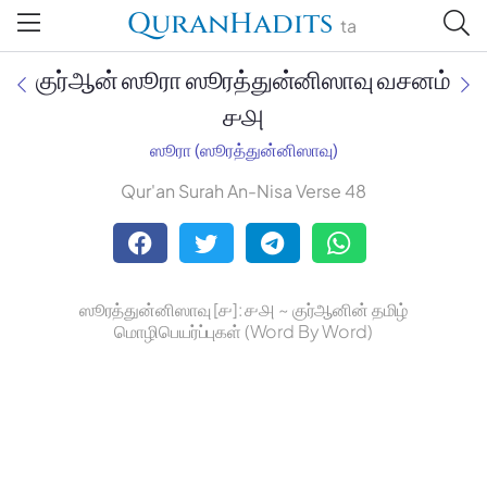
QuranHadits
ta
குர்ஆன் ஸூரா ஸூரத்துன்னிஸாவு வசனம்
௪௮
ஸூரா (ஸூரத்துன்னிஸாவு)
Jan Trust Foundation
Qur'an Surah An-Nisa Verse 48
Mufti Omar Sheriff Qasimi,
Darul Huda
ஸூரத்துன்னிஸாவு [௪]: ௪௮ ~ குர்ஆனின் தமிழ்
மொழிபெயர்ப்புகள் (Word By Word)