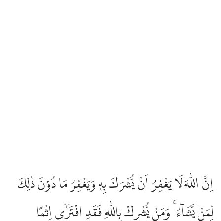
اِنَّ اللّٰهَ لَا يَغْفِرُ اَنْ يُّشْرَكَ بِهٖ وَيَغْفِرُ مَا دُوْنَ ذٰلِكَ
لِمَنْ يَّشَاۤءُ ۚ وَمَنْ يُّشْرِكْ بِاللّٰهِ فَقَدِ افْتَرٰٓى اِثْمًا