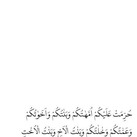
حُرِّمَتْ عَلَيْكُمْ اُمَّهٰتُكُمْ وَبَنٰتُكُمْ وَاَخَوٰتُكُمْ
وَعَمّٰتُكُمْ وَخٰلٰتُكُمْ وَبَنٰتُ الْاَخِ وَبَنٰتُ الْاُخْتِ