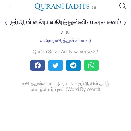
QuranHadits
ta
குர்ஆன் ஸூரா ஸூரத்துன்னிஸாவு வசனம்
௨௩
ஸூரா (ஸூரத்துன்னிஸாவு)
Jan Trust Foundation
Qur'an Surah An-Nisa Verse 23
Mufti Omar Sheriff Qasimi,
Darul Huda
ஸூரத்துன்னிஸாவு [௪]: ௨௩ ~ குர்ஆனின் தமிழ்
மொழிபெயர்ப்புகள் (Word By Word)