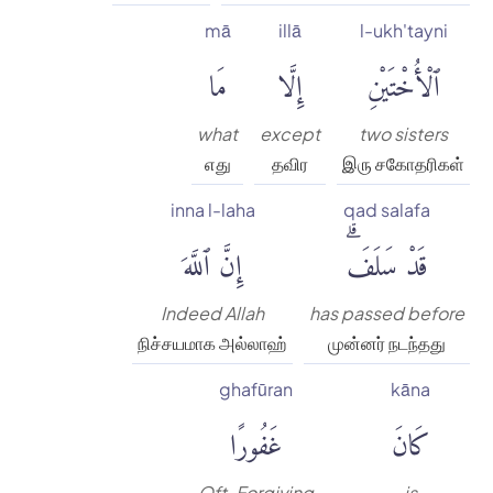
mā
illā
l-ukh'tayni
ٱلْأُخْتَيْنِ
إِلَّا
مَا
what
except
two sisters
எது
தவிர
இரு சகோதரிகள்
inna l-laha
qad salafa
قَدْ سَلَفَۗ
إِنَّ ٱللَّهَ
Indeed Allah
has passed before
நிச்சயமாக அல்லாஹ்
முன்னர் நடந்தது
ghafūran
kāna
كَانَ
غَفُورًا
Oft-Forgiving
is