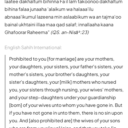
laatee dakhaltum bihinna Fa il lam takoonoo dakhaltum
bihina falaa junaaha 'alaikum wa halaaa'ilu
abnaaa'ikumul lazeena min aslaabikum wa an tajma'oo
bainal ukhtaini illaa maa qad salaf; innallaaha kaana
Ghafoorar Raheema
(QS. an-Nisāʾ:23)
English Sahih International:
Prohibited to you [for marriage] are your mothers,
your daughters, your sisters, your father's sisters, your
mother's sisters, your brother's daughters, your
sister's daughters, your [milk] mothers who nursed
you, your sisters through nursing, your wives' mothers,
and your step-daughters under your guardianship
[born] of your wives unto whom you have gone in. But
if you have not gone in unto them, there is no sin upon
you. And [also prohibited are] the wives of your sons