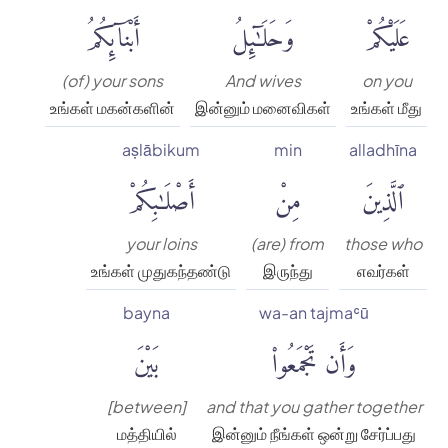
عَلَيْكُمْ
وَحَلَٰٓئِلُ
أَبْنَآئِكُمُ
(of) your sons
And wives
on you
உங்கள் மகன்களின்
இன்னும் மனைவிகள்
உங்கள் மீது
aṣlābikum
min
alladhīna
ٱلَّذِينَ
مِنْ
أَصْلَٰبِكُمْ
your loins
(are) from
those who
உங்கள் முதுகந்தண்டு
இருந்து
எவர்கள்
bayna
wa-an tajmaʿū
وَأَن تَجْمَعُوا۟
بَيْنَ
[between]
and that you gather together
மத்தியில்
இன்னும் நீங்கள் ஒன்று சேர்ப்பது