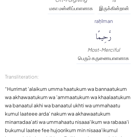
மகா மன்னிப்பாளனாக
இருக்கின்றான்
raḥīman
رَّحِيمًا
Most-Merciful
பெரும் கருணையாளனாக
Transliteration:
Hurrimat 'alaikum umma haatukum wa bannaatukum
wa akhawaatukum wa 'ammaatukum wa khaalaatukum
wa banaatul akhi wa banaatul ukhti wa ummahaatu
kumul laateee arda' nakum wa akhawaatukum
minarradaa'ati wa ummahaatu nisaaa'ikum wa rabaaa'i
bukumul laatee fee hujoorikum min nisaaa'ikumul