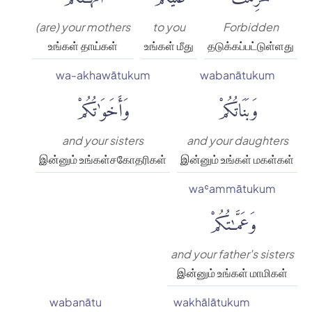
(are) your mothers
to you
Forbidden
உங்கள் தாய்கள்
உங்கள் மீது
தடுக்கப்பட்டுள்ளது
wa-akhawātukum
wabanātukum
وَبَنَاتُكُمْ
وَأَخَوَٰتُكُمْ
and your sisters
and your daughters
இன்னும் உங்கள்சகோதரிகள்
இன்னும் உங்கள் மகள்கள்
waʿammātukum
وَعَمَّٰتُكُمْ
and your father's sisters
இன்னும் உங்கள் மாமிகள்
wabanātu
wakhālātukum