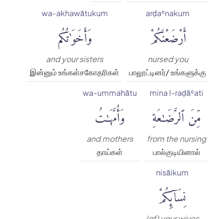
wa-akhawātukum
arḍaʿnakum
أَرْضَعْنَكُمْ
وَأَخَوَٰتُكُم
and your sisters
nursed you
இன்னும் உங்கள்சகோதரிகள்
பாலூட்டினர்/ உங்களுக்கு
wa-ummahātu
mina l-raḍāʿati
مِّنَ ٱلرَّضَٰعَةِ
وَأُمَّهَٰتُ
and mothers
from the nursing
தாய்கள்
பால்குடியினால்
nisāikum
نِسَآئِكُمْ
(of) your wives