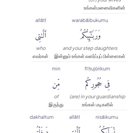
உங்கள்மனைவிகளின்
allātī
warabāibukumu
وَرَبَٰٓئِبُكُمُ
ٱلَّٰتِى
who
and your step daughters
எவர்கள்
இன்னும் உங்கள் வளர்ப்புப் பிள்ளைகள்
min
fī ḥujūrikum
فِى حُجُورِكُم
مِّن
of
(are) in your guardianship
இருந்து
உங்கள் மடிகளில்
dakhaltum
allātī
nisāikumu
نِّسَآئِكُمُ
ٱلَّٰتِى
دَخَلْتُم