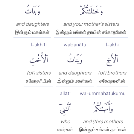
وَخَٰلَٰتُكُمْ
وَبَنَاتُ
and daughters
and your mother's sisters
இன்னும் மகள்கள்
இன்னும் உங்கள் தாயின் சகோதரிகள்
l-ukh'ti
wabanātu
l-akhi
ٱلْأَخِ
وَبَنَاتُ
ٱلْأُخْتِ
(of) sisters
and daughters
(of) brothers
சகோதரியின்
இன்னும் மகள்கள்
சகோதரனின்
allātī
wa-ummahātukumu
وَأُمَّهَٰتُكُمُ
ٱلَّٰتِىٓ
who
and (the) mothers
எவர்கள்
இன்னும் உங்கள் தாய்கள்