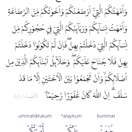
وَاُمَّهٰتُكُمُ الّٰتِيْٓ اَرْضَعْنَكُمْ وَاَخَوٰتُكُمْ مِّنَ الرَّضَاعَةِ
وَاُمَّهٰتُ نِسَاۤىِٕكُمْ وَرَبَاۤىِٕبُكُمُ الّٰتِيْ فِيْ حُجُوْرِكُمْ مِّنْ
نِّسَاۤىِٕكُمُ الّٰتِيْ دَخَلْتُمْ بِهِنَّۖ فَاِنْ لَّمْ تَكُوْنُوْا دَخَلْتُمْ
بِهِنَّ فَلَا جُنَاحَ عَلَيْكُمْ ۖ وَحَلَاۤىِٕلُ اَبْنَاۤىِٕكُمُ الَّذِيْنَ مِنْ
اَصْلَابِكُمْۙ وَاَنْ تَجْمَعُوْا بَيْنَ الْاُخْتَيْنِ اِلَّا مَا قَدْ
سَلَفَ ۗ اِنَّ اللّٰهَ كَانَ غَفُوْرًا رَّحِيْمًا ۔
(النساء : ٤)
ummahātukum
ʿalaykum
ḥurrimat
حُرِّمَتْ
عَلَيْكُمْ
أُمَّهَٰتُكُمْ