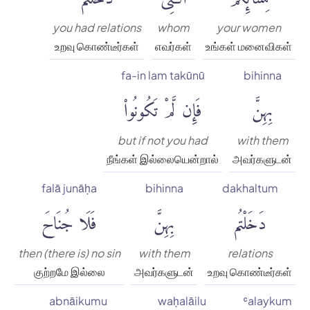
you had relations
whom
your women
உறவு கொண்டீர்கள்
எவர்கள்
உங்கள் மனைவிகள்
fa-in lam takūnū
bihinna
بِهِنَّ
فَإِن لَّمْ تَكُونُوا۟
but if not you had
with them
நீங்கள் இல்லையென்றால்
அவர்களுடன்
falā junāḥa
bihinna
dakhaltum
دَخَلْتُم
بِهِنَّ
فَلَا جُنَاحَ
then (there is) no sin
with them
relations
குற்றமே இல்லை
அவர்களுடன்
உறவு கொண்டீர்கள்
abnāikumu
waḥalāilu
ʿalaykum