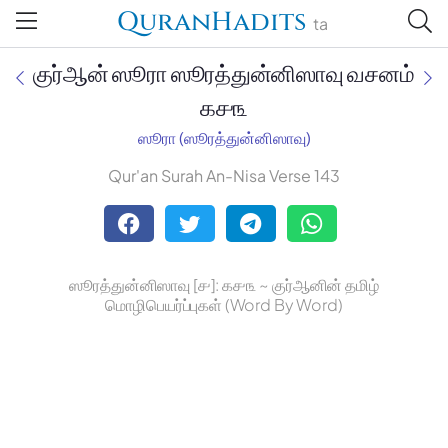
QuranHadits
ta
குர்ஆன் ஸூரா ஸூரத்துன்னிஸாவு வசனம்
௧௪௩
ஸூரா (ஸூரத்துன்னிஸாவு)
Jan Trust Foundation
Qur'an Surah An-Nisa Verse 143
Mufti Omar Sheriff Qasimi,
Darul Huda
ஸூரத்துன்னிஸாவு [௪]: ௧௪௩ ~ குர்ஆனின் தமிழ்
மொழிபெயர்ப்புகள் (Word By Word)