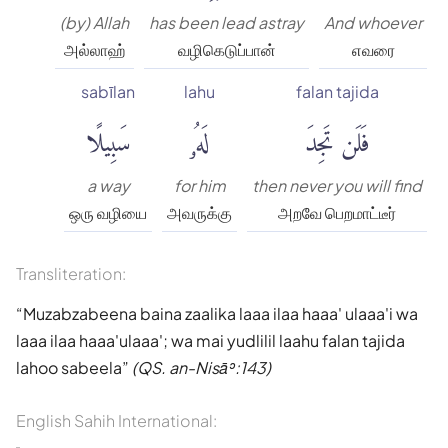
(by) Allah
has been lead astray
And whoever
அல்லாஹ்
வழிகெடுப்பான்
எவரை
sabīlan
lahu
falan tajida
فَلَن تَجِدَ
لَهُۥ
سَبِيلًا
a way
for him
then never you will find
ஒரு வழியை
அவருக்கு
அறவே பெறமாட்டீர்
Transliteration:
Muzabzabeena baina zaalika laaa ilaa haaa' ulaaa'i wa
laaa ilaa haaa'ulaaa'; wa mai yudlilil laahu falan tajida
lahoo sabeela
(QS. an-Nisāʾ:143)
English Sahih International: