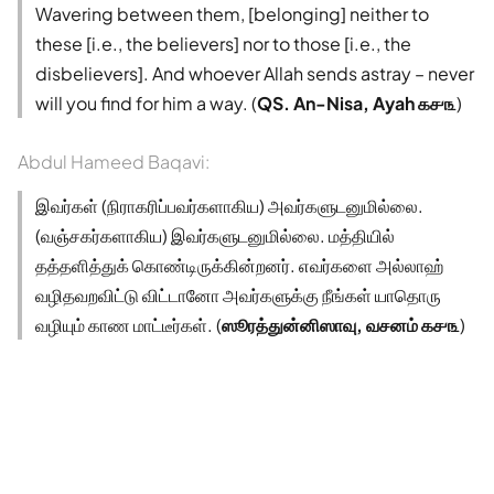
Wavering between them, [belonging] neither to
these [i.e., the believers] nor to those [i.e., the
disbelievers]. And whoever Allah sends astray – never
will you find for him a way. (
QS. An-Nisa, Ayah ௧௪௩
)
Abdul Hameed Baqavi:
இவர்கள் (நிராகரிப்பவர்களாகிய) அவர்களுடனுமில்லை.
(வஞ்சகர்களாகிய) இவர்களுடனுமில்லை. மத்தியில்
தத்தளித்துக் கொண்டிருக்கின்றனர். எவர்களை அல்லாஹ்
வழிதவறவிட்டு விட்டானோ அவர்களுக்கு நீங்கள் யாதொரு
வழியும் காண மாட்டீர்கள். (
ஸூரத்துன்னிஸாவு, வசனம் ௧௪௩
)