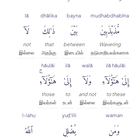
lā
dhālika
bayna
mudhabdhabīna
مُّذَبْذَبِينَ
بَيْنَ
ذَٰلِكَ
لَآ
not
that
between
Wavering
இல்லை
அதற்கு
இடையில்
தடுமாறியவர்களாக
hāulāi
ilā
walā
ilā hāulāi
إِلَىٰ هَٰٓؤُلَآءِ
وَلَآ
إِلَىٰ
هَٰٓؤُلَآءِۚ
those
to
and not
to these
இவர்கள்
உடன்
இல்லை
இவர்களுடன்
l-lahu
yuḍ'lili
waman
وَمَن
يُضْلِلِ
ٱللَّهُ