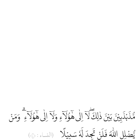
مُّذَبْذَبِيْنَ بَيْنَ ذٰلِكَۖ لَآ اِلٰى هٰٓؤُلَاۤءِ وَلَآ اِلٰى هٰٓؤُلَاۤءِ ۗ وَمَنْ
يُّضْلِلِ اللّٰهُ فَلَنْ تَجِدَ لَهٗ سَبِيْلًا
(النساء : ٤)