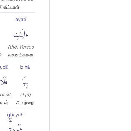
ி விட்டான்
āyāti
ءَايَٰتِ
(the) Verses
்
வசனங்களை
ʿudū
bihā
بِهَا
فَلَا 
ot sit
at [it]
ர்கள்
அவற்றை
ghayrihi
غَيْرِهِۦٓۚ