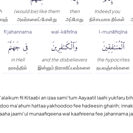
h
(would be) like them
then
Indeed you
லாஹ்
அவர்களைப் போன்று
அப்போது
நிச்சயமாக நீங்கள்
fī jahannama
wal-kāfirīna
l-munāfiqīna
ٱلْمُنَٰفِقِينَ
وَٱلْكَٰفِرِينَ
فِى جَهَنَّمَ
in Hell
and the disbelievers
the hypocrites
நரகத்தில்
இன்னும் நிராகரிப்பவர்களை
நயவஞ்சகர்களை
alaikum fil Kitaabi an izaa sami'tum Aayaatil laahi yukfaru b
'udoo ma'ahum hattaa yakhoodoo fee hadeesin ghairih; inna
laaha jaami'ul munaafiqeena wal kaafireena fee jahannama 