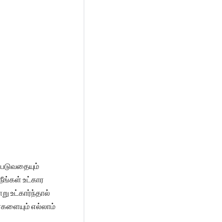
்படுவதையும்
ீங்கள் உட்கார
ு உட்கார்ந்தால்
களையும் எல்லாம்