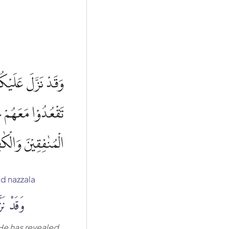
وَقَدْ نَزَّلَ عَلَيْكُ
تَقْعُدُوْا مَعَهُمْ حَ
الْمُنٰفِقِيْنَ وَالْكٰ
d nazzala
وَقَدْ نَز
He has revealed