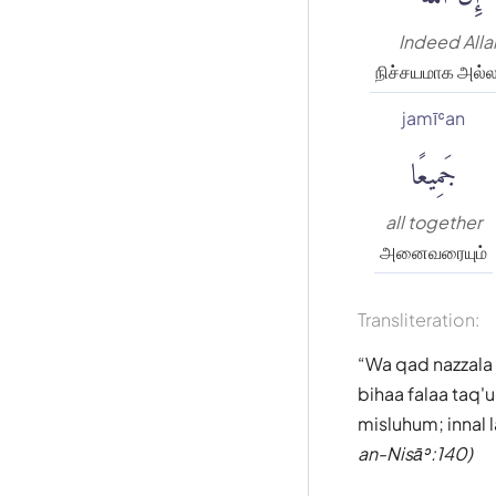
Indeed Alla
நிச்சயமாக அல்
jamīʿan
جَمِيعًا
all together
அனைவரையும்
Transliteration:
Wa qad nazzala '
bihaa falaa taq
misluhum; innal 
an-Nisāʾ:140)