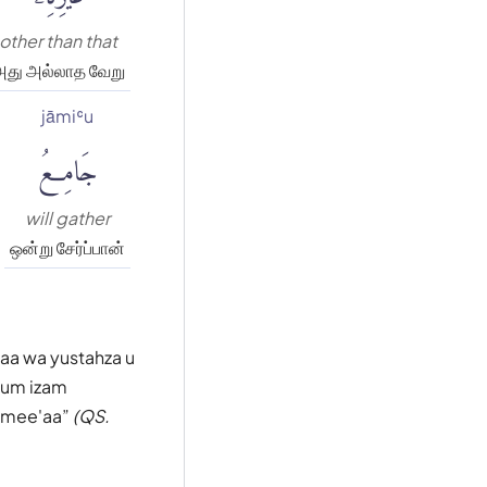
other than that
அது அல்லாத வேறு
jāmiʿu
جَامِعُ
will gather
ஒன்று சேர்ப்பான்
ihaa wa yustahza u
kum izam
jamee'aa
(QS.