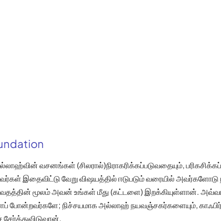
oundation
்லாஹ்வின் வசனங்கள் (சிலரால்)நிராகரிக்கப்படுவதையும், பரிகசிக்கப
 அவர்கள் இதைவிட்டு வேறு விஷயத்தில் ஈடுபடும் வரையில் அவர்களோடு ந
ேதத்தின் மூலம் அவன் உங்கள் மீது (கட்டளை) இறக்கியுள்ளான். அவ்வாற
ைப் போன்றவர்களே; நிச்சயமாக அல்லாஹ் நயவஞ்சகர்களையும், காஃபிர்
 சேர்த்துவிடுவான்.