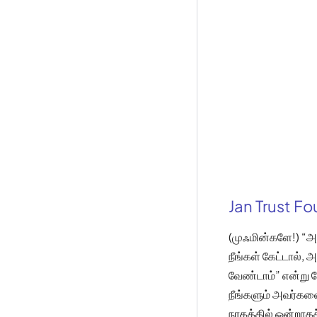
Jan Trust F
(முஃமின்களே!) “அல
நீங்கள் கேட்டால்,
வேண்டாம்” என்று வ
நீங்களும் அவர்கள
நரகத்தில் ஒன்றாகச்