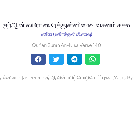
குர்ஆன் ஸூரா ஸூரத்துன்னிஸாவு வசனம் ௧௪௦
ஸூரா (ஸூரத்துன்னிஸாவு)
Qur'an Surah An-Nisa Verse 140
ுன்னிஸாவு [௪]: ௧௪௦ ~ குர்ஆனின் தமிழ் மொழிபெயர்ப்புகள் (Word B