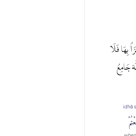
َاُ بِهَا فَلَا
ٰهَ جَامِعُ
idhā 
ْتُمْ
when