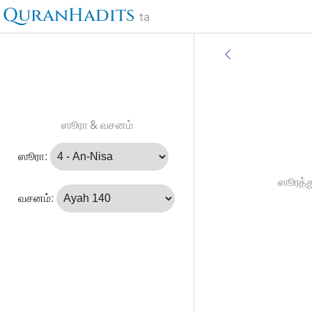
QuranHadits
ta
ஸூரா & வசனம்
ஸூரா:
ஸூரத்த
வசனம்: