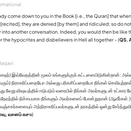
ernational:
eady come down to you in the Book [i.e., the Quran] that when
 [recited], they are denied [by them] and ridiculed; so do not
er into another conversation. Indeed, you would then be like
er the hypocrites and disbelievers in Hell all together – (
QS. 
aqavi:
லாஹ்) இவ்வேதத்தின் மூலம் உங்களுக்குக் கட்டளையிடுகின்றான்: அ
ம்) நிராகரிப்பதையோ அல்லது பரிகசிப்பதையோ நீங்கள் செவியுற்றால
ு வேறு விஷயத்தில் ஈடுபடும் வரையில் நீங்கள் அவர்களுடன் உட்கார 
அந்நேரத்தில் நிச்சயமாக நீங்களும் அவர்களைப் போன்றுதான் (ஆவீர்கள்.
்சகர்களையும் அந்நிராகரிப்பவர்களுடன் நரகத்தில் ஒன்று சேர்த்துவ
ாவு, வசனம் ௧௪௦
)