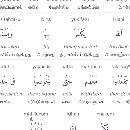
செவியுற்றால்
என்று
வேதத்தில்
உங்கள் மீது
இறக்க
s'tahza-u
bihā
yuk'faru
l-lahi
ٱللَّهِ
يُكْفَرُ
بِهَا
وَيُسْتَهْز
ridiculed
[it]
being rejected
(of) Allah
கசிக்கப்படுகிறது
அவற்றை
நிராகரிக்கப்படுகிறது
அல்லாஹ்வின
ḥadīthin
yakhūḍū
ḥattā
maʿahum
falā taq
تَقْعُدُوا۟
مَعَهُمْ
حَتَّىٰ
يَخُوضُوا۟
فِى حَدِ
onversation
they engage
until
with them
then do n
ச்சில்
ஈடுபடுவார்கள்
வரை
அவர்களுடன்
உட்காராதீ
mith'luhum
idhan
innakum
إِنَّكُمْ
إِذًا
مِّثْلُهُمْۗ