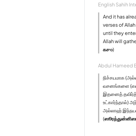
English Sahih Int
And it has alr
verses of Allah
until they ent
Allah will gath
௧௪௦
)
Abdul Hameed B
நிச்சயமாக (அல்
வசனங்களை (எவரு
இதனைத் தவிர்த்த
உட்கார்ந்தால்) 
அல்லாஹ் இந்நயவஞ
(
ஸூரத்துன்னிஸ