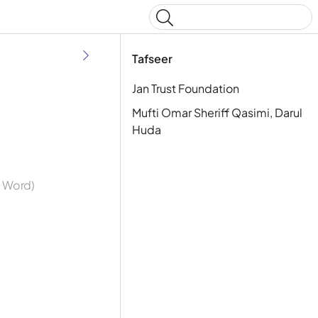
Type to start searching
Tafseer
Jan Trust Foundation
Mufti Omar Sheriff Qasimi, Darul
Huda
y Word)