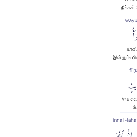
நீங்கள் 
wayu
َأُ
and 
இன்னும் பரி
fī 
يثٍ
in a c
பே
inna l-laha
إِنَّ ٱللَّهَ