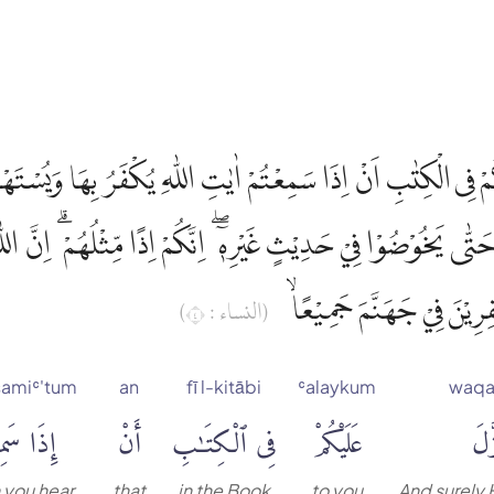
مْ فِى الْكِتٰبِ اَنْ اِذَا سَمِعْتُمْ اٰيٰتِ اللّٰهِ يُكْفَرُ بِهَا وَيُسْتَهْز
تّٰى يَخُوْضُوْا فِيْ حَدِيْثٍ غَيْرِهٖٓ ۖ اِنَّكُمْ اِذًا مِّثْلُهُمْ ۗ اِنَّ اللّ
فِرِيْنَ فِيْ جَهَنَّمَ جَمِيْعًاۙ
(النساء : ٤)
samiʿ'tum
an
fī l-kitābi
ʿalaykum
waqa
َّلَ
عَلَيْكُمْ
فِى ٱلْكِتَٰبِ
أَنْ
إِذَا سَمِع
 you hear
that
in the Book
to you
And surely 