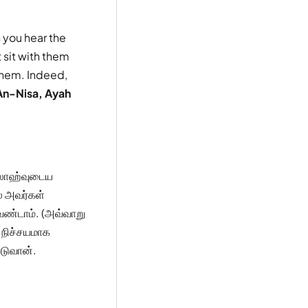
 you hear the
 sit with them
 them. Indeed,
An-Nisa, Ayah
ல்லாஹ்வுடைய
் அவர்கள்
வேண்டாம். (அவ்வாறு
) நிச்சயமாக
ிடுவான்.