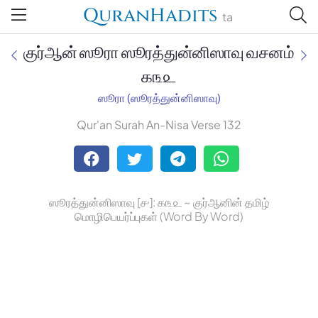
QuranHadits
ta
குர்ஆன் ஸூரா ஸூரத்துன்னிஸாவு வசனம்
௧௩௨
ஸூரா (ஸூரத்துன்னிஸாவு)
Jan Trust Foundation
Qur'an Surah An-Nisa Verse 132
Mufti Omar Sheriff Qasimi,
Darul Huda
ஸூரத்துன்னிஸாவு [௪]: ௧௩௨ ~ குர்ஆனின் தமிழ்
மொழிபெயர்ப்புகள் (Word By Word)