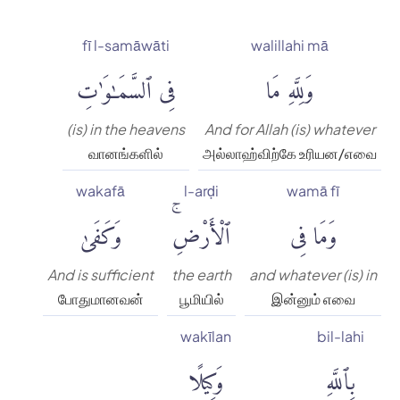
fī l-samāwāti
walillahi mā
وَلِلَّهِ مَا
فِى ٱلسَّمَٰوَٰتِ
(is) in the heavens
And for Allah (is) whatever
வானங்களில்
அல்லாஹ்விற்கே உரியன/எவை
wakafā
l-arḍi
wamā fī
وَمَا فِى
ٱلْأَرْضِۚ
وَكَفَىٰ
And is sufficient
the earth
and whatever (is) in
போதுமானவன்
பூமியில்
இன்னும் எவை
wakīlan
bil-lahi
بِٱللَّهِ
وَكِيلًا