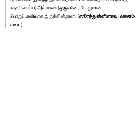
உதவி செய்ய) அல்லாஹ் (ஒருவனே) போதுமான
பொறுப்பாளியாக இருக்கின்றான். (
ஸூரத்துன்னிஸாவு, வசனம்
௧௩௨
)