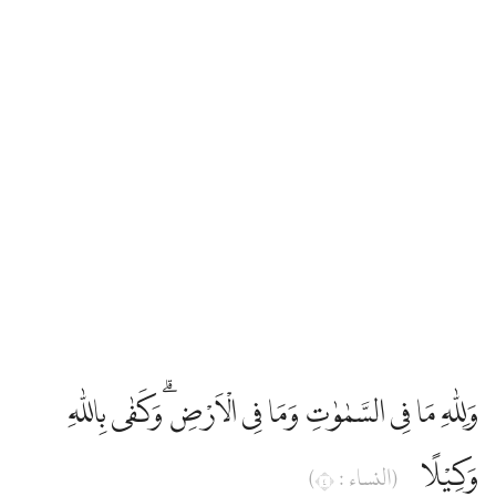
وَلِلّٰهِ مَا فِى السَّمٰوٰتِ وَمَا فِى الْاَرْضِ ۗوَكَفٰى بِاللّٰهِ
وَكِيْلًا
(النساء : ٤)