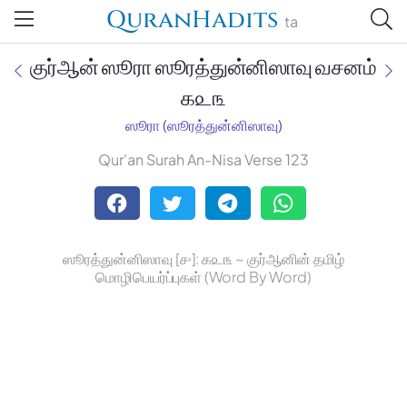
QuranHadits
ta
குர்ஆன் ஸூரா ஸூரத்துன்னிஸாவு வசனம்
௧௨௩
ஸூரா (ஸூரத்துன்னிஸாவு)
Jan Trust Foundation
Qur'an Surah An-Nisa Verse 123
Mufti Omar Sheriff Qasimi,
Darul Huda
ஸூரத்துன்னிஸாவு [௪]: ௧௨௩ ~ குர்ஆனின் தமிழ்
மொழிபெயர்ப்புகள் (Word By Word)