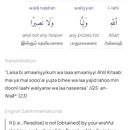
walā naṣīran
waliyyan
l-lahi
ٱللَّهِ
وَلِيًّا
وَلَا نَصِيرًا
and not any helper
any protector
Allah
இன்னும் உதவியாளரை
பாதுகாவலரை
அல்லாஹ்
Transliteration:
Laisa bi amaaniyyikum wa laaa amaaniyyi Ahlil Kitaab;
mai ya'mal sooo'ai yujza bihee wa laa yajid lahoo min
doonil laahi waliyanw wa laa naseeraa
(QS. an-
Nisāʾ:123)
English Sahih International:
It [i.e., Paradise] is not [obtained] by your wishful