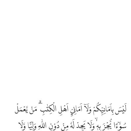
لَيْسَ بِاَمَانِيِّكُمْ وَلَآ اَمَانِيِّ اَهْلِ الْكِتٰبِ ۗ مَنْ يَّعْمَلْ
سُوْۤءًا يُّجْزَ بِهٖۙ وَلَا يَجِدْ لَهٗ مِنْ دُوْنِ اللّٰهِ وَلِيًّا وَّلَا