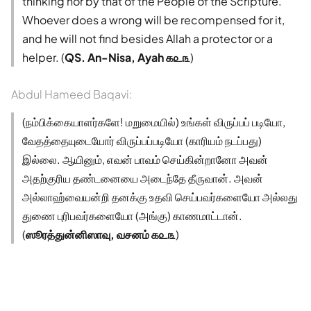
thinking nor by that of the People of the Scripture.
Whoever does a wrong will be recompensed for it,
and he will not find besides Allah a protector or a
helper. (
QS. An-Nisa, Ayah ௧௨௩
)
Abdul Hameed Baqavi:
(நம்பிக்கையாளர்களே! மறுமையில்) உங்கள் விருப்பப் படியோ,
வேதத்தையுடையோர் விருப்பப்படியோ (காரியம் நடப்பது)
இல்லை. ஆயினும், எவன் பாவம் செய்கின்றானோ அவன்
அதற்குரிய தண்டனையை அடைந்தே தீருவான். அவன்
அல்லாஹ்வையன்றி தனக்கு உதவி செய்பவர்களையோ அல்லது
துணை புரிபவர்களையோ (அங்கு) காணமாட்டான்.
(
ஸூரத்துன்னிஸாவு, வசனம் ௧௨௩
)