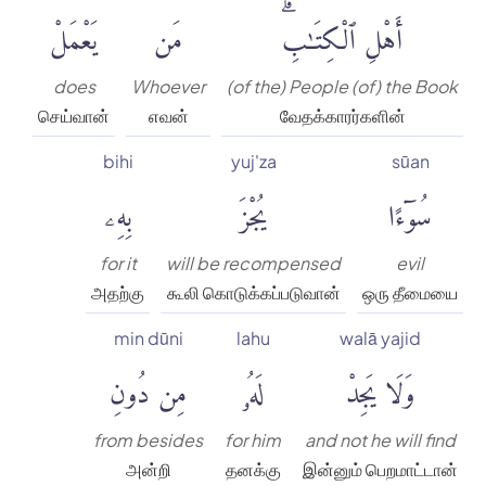
أَهْلِ ٱلْكِتَٰبِۗ
مَن
يَعْمَلْ
does
Whoever
(of the) People (of) the Book
செய்வான்
எவன்
வேதக்காரர்களின்
bihi
yuj'za
sūan
سُوٓءًا
يُجْزَ
بِهِۦ
for it
will be recompensed
evil
அதற்கு
கூலி கொடுக்கப்படுவான்
ஒரு தீமையை
min dūni
lahu
walā yajid
وَلَا يَجِدْ
لَهُۥ
مِن دُونِ
from besides
for him
and not he will find
அன்றி
தனக்கு
இன்னும் பெறமாட்டான்