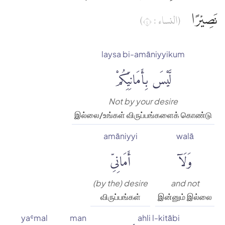
نَصِيْرًا
(النساء : ٤)
laysa bi-amāniyyikum
لَّيْسَ بِأَمَانِيِّكُمْ
Not by your desire
இல்லை/உங்கள் விருப்பங்களைக் கொண்டு
amāniyyi
walā
وَلَآ
أَمَانِىِّ
(by the) desire
and not
விருப்பங்கள்
இன்னும் இல்லை
yaʿmal
man
ahli l-kitābi