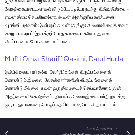
(முஃமின்களே!) மறுமையில் நீங்கள் விரும்பிய படியோ, அல்லது
வேதத்தையுடையவர்கள் விரும்பிய படியோ நடந்து விடுவதில்லை -
எவன் தீமை செய்கிறானோ, அவன் அதற்குரிய தண்டனை
வழங்கப்படுவான்; இன்னும் அவன் (அங்கு) அல்லாஹ்வைத் தவிர
வேறு யாரையும் (தனக்குப்) பாதுகாவலனாகவோ, துணை
செய்பவனாகவோ காண மாட்டான்.
Mufti Omar Sheriff Qasimi, Darul Huda
(நம்பிக்கையாளர்களே! வெற்றி) உங்கள் விருப்பங்களைக்
கொண்டும் இல்லை, வேதக்காரர்களின் விருப்பங்களைக்
கொண்டுமில்லை. எவன் ஒரு தீமையைச் செய்வானோ அவன்
அதற்கு கூலி கொடுக்கப்படுவான். அல்லாஹ்வையன்றி தனக்கு
ஒரு பாதுகாவலரையோ ஓர் உதவியாளரையோ பெறமாட்டான்.
Next Ayah/Verse
ஸூரத்துன்னிஸாவு வசனம் ௧௨௪