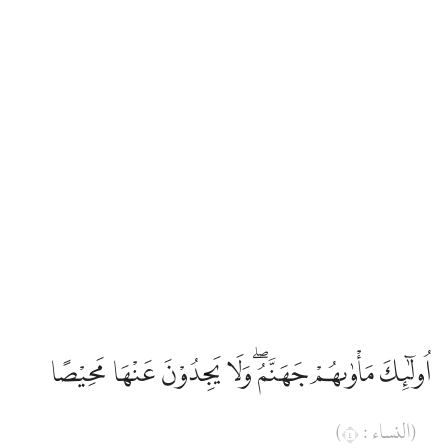
اُولٰۤىِٕكَ مَأْوٰىهُمْ جَهَنَّمُۖ وَلَا يَجِدُوْنَ عَنْهَا مَحِيْصًا
(النساء : ٤)