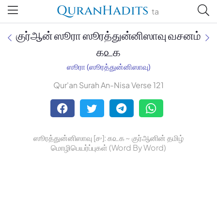
QuranHadits
ta
குர்ஆன் ஸூரா ஸூரத்துன்னிஸாவு வசனம்
௧௨௧
ஸூரா (ஸூரத்துன்னிஸாவு)
Jan Trust Foundation
Qur'an Surah An-Nisa Verse 121
Mufti Omar Sheriff Qasimi,
Darul Huda
ஸூரத்துன்னிஸாவு [௪]: ௧௨௧ ~ குர்ஆனின் தமிழ்
மொழிபெயர்ப்புகள் (Word By Word)