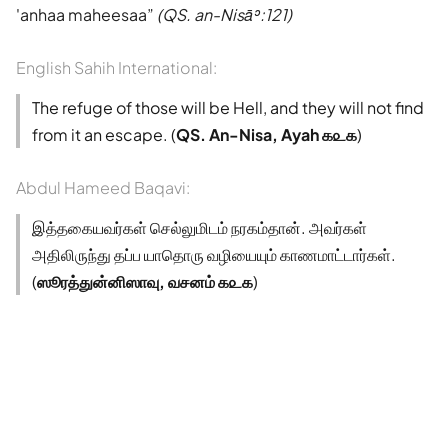
'anhaa maheesaa
(QS. an-Nisāʾ:121)
English Sahih International:
The refuge of those will be Hell, and they will not find
from it an escape. (
QS. An-Nisa, Ayah ௧௨௧
)
Abdul Hameed Baqavi:
இத்தகையவர்கள் செல்லுமிடம் நரகம்தான். அவர்கள்
அதிலிருந்து தப்ப யாதொரு வழியையும் காணமாட்டார்கள்.
(
ஸூரத்துன்னிஸாவு, வசனம் ௧௨௧
)