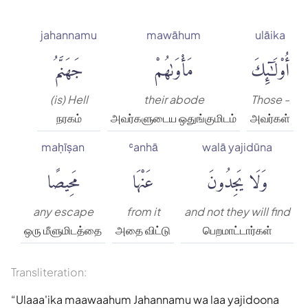
jahannamu
mawāhum
ulāika
أُو۟لَٰٓئِكَ
مَأْوَىٰهُمْ
جَهَنَّمُ
(is) Hell
their abode
Those -
நரகம்
அவர்களுடைய ஒதுங்குமிடம்
அவர்கள்
maḥīṣan
ʿanhā
walā yajidūna
وَلَا يَجِدُونَ
عَنْهَا
مَحِيصًا
any escape
from it
and not they will find
ஒரு மீளுமிடத்தை
அதை விட்டு
பெறமாட்டார்கள்
Transliteration:
Ulaaa'ika maawaahum Jahannamu wa laa yajidoona