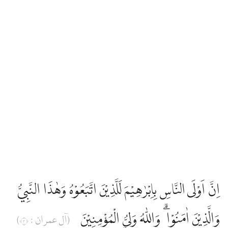
اِنَّ اَوْلَى النَّاسِ بِاِبْرٰهِيْمَ لَلَّذِيْنَ اتَّبَعُوْهُ وَهٰذَا النَّبِيُّ
وَالَّذِيْنَ اٰمَنُوْا ۗ وَاللّٰهُ وَلِيُّ الْمُؤْمِنِيْنَ
(آل عمران : ٣)