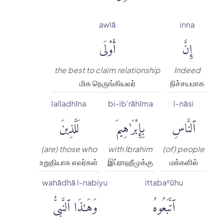
awlā
inna
إِنَّ
أَوْلَى
the best to claim relationship
Indeed
மிக நெருங்கியவர்
நிச்சயமாக
lalladhīna
bi-ib'rāhīma
l-nāsi
ٱلنَّاسِ
بِإِبْرَٰهِيمَ
لَلَّذِينَ
(are) those who
with Ibrahim
(of) people
உறுதியாக எவர்கள்
இப்ராஹீமுக்கு
மக்களில்
wahādhā l-nabiyu
ittabaʿūhu
ٱتَّبَعُوهُ
وَهَٰذَا ٱلنَّبِىُّ