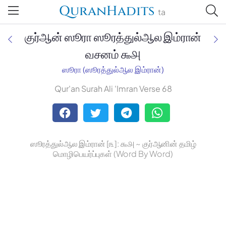
QuranHadits
ta
குர்ஆன் ஸூரா ஸூரத்துல்ஆல இம்ரான்
வசனம் ௬௮
ஸூரா (ஸூரத்துல்ஆல இம்ரான்)
Jan Trust Foundation
Qur'an Surah Ali 'Imran Verse 68
Mufti Omar Sheriff Qasimi,
Darul Huda
ஸூரத்துல்ஆல இம்ரான் [௩]: ௬௮ ~ குர்ஆனின் தமிழ்
மொழிபெயர்ப்புகள் (Word By Word)