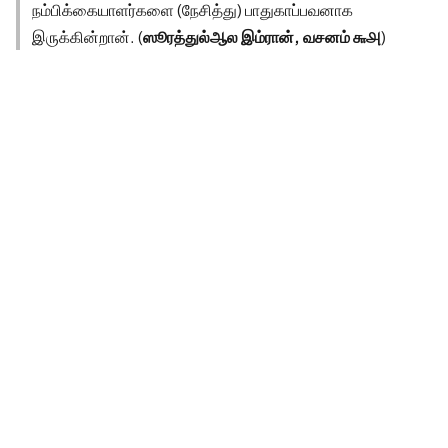
நம்பிக்கையாளர்களை (நேசித்து) பாதுகாப்பவனாக
இருக்கின்றான். (
ஸூரத்துல்ஆல இம்ரான், வசனம் ௬௮
)