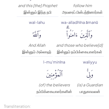
and this [the] Prophet
follow him
இன்னும் இந்த நபி
அவரைப் பின்பற்றினார்கள்
wal-lahu
wa-alladhīna āmanū
وَٱلَّذِينَ ءَامَنُوا۟ۗ
وَٱللَّهُ
And Allah
and those who believe[d]
இன்னும் அல்லாஹ்
இன்னும் நம்பிக்கையாளர்கள்
l-mu'minīna
waliyyu
وَلِىُّ
ٱلْمُؤْمِنِينَ
(of) the believers
(is) a Guardian
நம்பிக்கையாளர்களின்
பாதுகாவலன்
Transliteration: