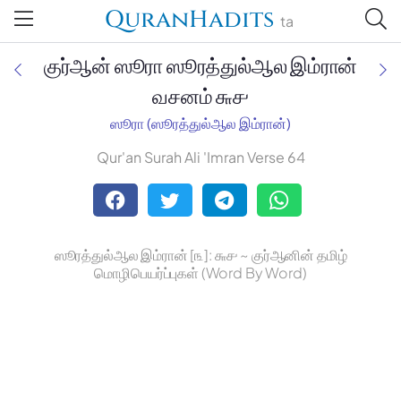
QuranHadits
ta
குர்ஆன் ஸூரா ஸூரத்துல்ஆல இம்ரான்
வசனம் ௬௪
ஸூரா (ஸூரத்துல்ஆல இம்ரான்)
Jan Trust Foundation
Qur'an Surah Ali 'Imran Verse 64
Mufti Omar Sheriff Qasimi,
Darul Huda
ஸூரத்துல்ஆல இம்ரான் [௩]: ௬௪ ~ குர்ஆனின் தமிழ்
மொழிபெயர்ப்புகள் (Word By Word)