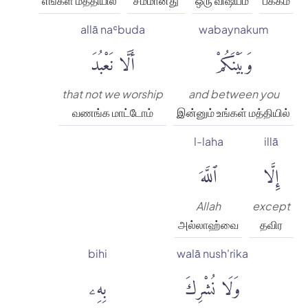
எங்கள் மத்தியில்
சமமானது
ஒரு விஷயம்
பக்கம்
allā naʿbuda
wabaynakum
وَبَيْنَكُمْ
أَلَّا نَعْبُدَ
that not we worship
and between you
வணங்க மாட்டோம்
இன்னும் உங்கள் மத்தியில்
l-laha
illā
إِلَّا
ٱللَّهَ
Allah
except
அல்லாஹ்வை
தவிர
bihi
walā nush'rika
وَلَا نُشْرِكَ
بِهِۦ