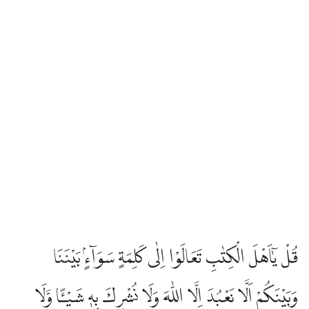
قُلْ يٰٓاَهْلَ الْكِتٰبِ تَعَالَوْا اِلٰى كَلِمَةٍ سَوَاۤءٍۢ بَيْنَنَا
وَبَيْنَكُمْ اَلَّا نَعْبُدَ اِلَّا اللّٰهَ وَلَا نُشْرِكَ بِهٖ شَيْـًٔا وَّلَا