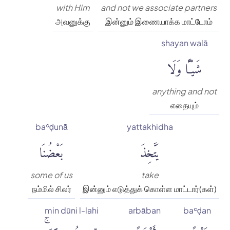
with Him
and not we associate partners
அவனுக்கு
இன்னும் இணையாக்க மாட்டோம்
shayan walā
شَيْـًٔا وَلَا
anything and not
எதையும்
baʿḍunā
yattakhidha
يَتَّخِذَ
بَعْضُنَا
some of us
take
நம்மில் சிலர்
இன்னும் எடுத்துக் கொள்ள மாட்டார்(கள்)
min dūni l-lahi
arbāban
baʿḍan