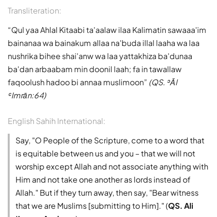
Transliteration:
Qul yaa Ahlal Kitaabi ta'aalaw ilaa Kalimatin sawaaa'im
bainanaa wa bainakum allaa na'buda illal laaha wa laa
nushrika bihee shai'anw wa laa yattakhiza ba'dunaa
ba'dan arbaabam min doonil laah; fa in tawallaw
faqoolush hadoo bi annaa muslimoon
(QS. ʾĀl
ʿImrān:64)
English Sahih International:
Say, "O People of the Scripture, come to a word that
is equitable between us and you – that we will not
worship except Allah and not associate anything with
Him and not take one another as lords instead of
Allah." But if they turn away, then say, "Bear witness
that we are Muslims [submitting to Him]." (
QS. Ali