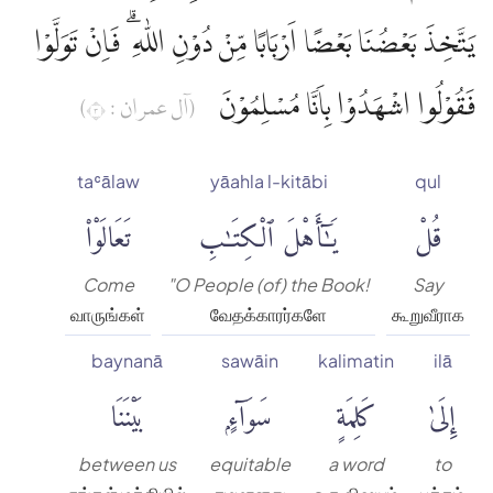
يَتَّخِذَ بَعْضُنَا بَعْضًا اَرْبَابًا مِّنْ دُوْنِ اللّٰهِ ۗ فَاِنْ تَوَلَّوْا
فَقُوْلُوا اشْهَدُوْا بِاَنَّا مُسْلِمُوْنَ
(آل عمران : ٣)
taʿālaw
yāahla l-kitābi
qul
قُلْ
يَٰٓأَهْلَ ٱلْكِتَٰبِ
تَعَالَوْا۟
Come
"O People (of) the Book!
Say
வாருங்கள்
வேதக்காரர்களே
கூறுவீராக
baynanā
sawāin
kalimatin
ilā
إِلَىٰ
كَلِمَةٍ
سَوَآءٍۭ
بَيْنَنَا
between us
equitable
a word
to