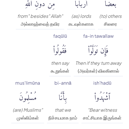
بَعْضًا
أَرْبَابًا
مِّن دُونِ ٱللَّهِۚ
from" besides" Allah"
(as) lords
(to) others
அல்லாஹ்வைத் தவிர
கடவுள்களாக
சிலரை
faqūlū
fa-in tawallaw
فَإِن تَوَلَّوْا۟
فَقُولُوا۟
then say
Then if they turn away
கூறுங்கள்
(அவர்கள்) விலகினால்
mus'limūna
bi-annā
ish'hadū
ٱشْهَدُوا۟
بِأَنَّا
مُسْلِمُونَ
(are) Muslims"
that we
"Bear witness
முஸ்லிம்கள்
நிச்சயமாக நாம்
சாட்சியாக இருங்கள்