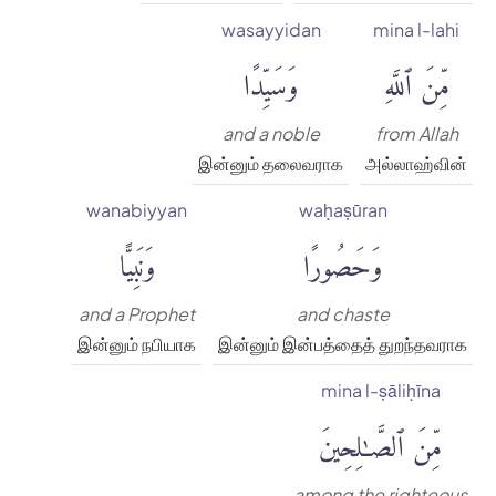
wasayyidan
mina l-lahi
مِّنَ ٱللَّهِ
وَسَيِّدًا
and a noble
from Allah
இன்னும் தலைவராக
அல்லாஹ்வின்
wanabiyyan
waḥaṣūran
وَحَصُورًا
وَنَبِيًّا
and a Prophet
and chaste
இன்னும் நபியாக
இன்னும் இன்பத்தைத் துறந்தவராக
mina l-ṣāliḥīna
مِّنَ ٱلصَّٰلِحِينَ
among the righteous