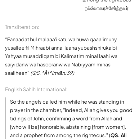
நல்லோரைச்சேர்ந்தவர்
Transliteration:
Fanaadat hul malaaa'ikatu wa huwa qaaa'imuny
yusallee fil Mihraabi annal laaha yubashshiruka bi
Yahyaa musaddiqam bi Kalimatim minal laahi wa
saiyidanw wa hasooranw wa Nabiyyam minas
saaliheen
(QS. ʾĀl ʿImrān:39)
English Sahih International:
So the angels called him while he was standing in
prayer in the chamber, "Indeed, Allah gives you good
tidings of John, confirming a word from Allah and
[who will be] honorable, abstaining [from women],
and a prophet from among the righteous." (
QS. Ali