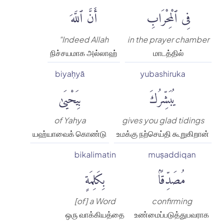
فِى ٱلْمِحْرَابِ
أَنَّ ٱللَّهَ
"Indeed Allah
in the prayer chamber
நிச்சயமாக அல்லாஹ்
மாடத்தில்
biyaḥyā
yubashiruka
يُبَشِّرُكَ
بِيَحْيَىٰ
of Yahya
gives you glad tidings
யஹ்யாவைக் கொண்டு
உமக்கு நற்செய்தி கூறுகிறான்
bikalimatin
muṣaddiqan
مُصَدِّقًۢا
بِكَلِمَةٍ
[of] a Word
confirming
ஒரு வாக்கியத்தை
உண்மைப்படுத்துபவராக