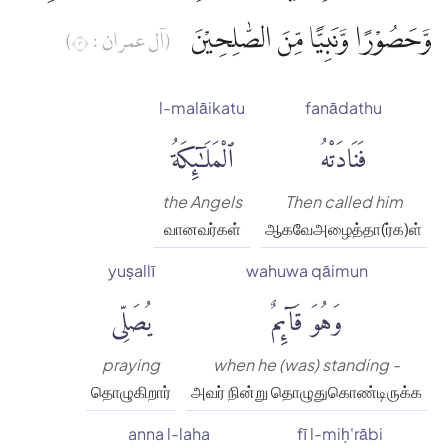
وَّحَصُوْرًا وَّنَبِيًّا مِّنَ الصّٰلِحِيْنَ
(آل عمران : ٣)
l-malāikatu
fanādathu
فَنَادَتْهُ
ٱلْمَلَٰٓئِكَةُ
the Angels
Then called him
வானவர்கள்
ஆகவேஅழைத்தா(ர்க)ள்
yuṣallī
wahuwa qāimun
وَهُوَ قَآئِمٌ
يُصَلِّى
praying
when he (was) standing -
தொழுகிறார்
அவர் நின்று தொழுதுகொண்டிருக்க
anna l-laha
fī l-miḥ'rābi