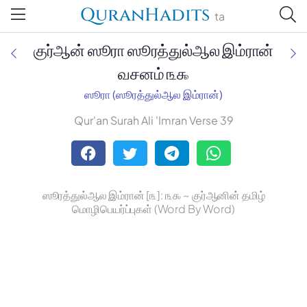
QuranHadits
ta
குர்ஆன் ஸூரா ஸூரத்துல்ஆல இம்ரான்
வசனம் ௩௯
ஸூரா (ஸூரத்துல்ஆல இம்ரான்)
Jan Trust Foundation
Qur'an Surah Ali 'Imran Verse 39
Mufti Omar Sheriff Qasimi,
Darul Huda
ஸூரத்துல்ஆல இம்ரான் [௩]: ௩௯ ~ குர்ஆனின் தமிழ்
மொழிபெயர்ப்புகள் (Word By Word)