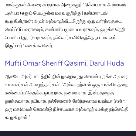
மலக்குகள் அவரை சப்தமாக அழைத்து| “நிச்சயமாக அல்லாஹ்
யஹ்யா (எனும் பெயருள்ள மகவு குறித்து) நன்மாராயங்
கூறுகின்றான்; அவர் அல்லாஹ்விடமிருந்து ஒரு வார்த்தையை
மெய்ப்பிப்பவராகவும், கண்ணியமுடையவராகவும், ஒழுக்க நெறி
பேணிய (தூய)வராகவும், நல்லோர்களிலிருந்தே நபியாகவும்
இருப்பார்” எனக் கூறினர்.
Mufti Omar Sheriff Qasimi, Darul Huda
ஆகவே, அவர் மாடத்தில் நின்று தொழுது கொண்டிருக்க அவரை
வானவர்கள் அழைத்தார்கள்: "அல்லாஹ்வின் ஒரு வாக்கியத்தை
உண்மைப்படுத்தக்கூடியவராக, தலைவராக, இன்பத்தைத்
துறந்தவராக, நபியாக, நல்லோரைச் சேர்ந்தவராக யஹ்யா (என்ற
ஒரு மக)வைக் கொண்டு நிச்சயமாக அல்லாஹ் உமக்கு நற்செய்தி
கூறுகிறான்."