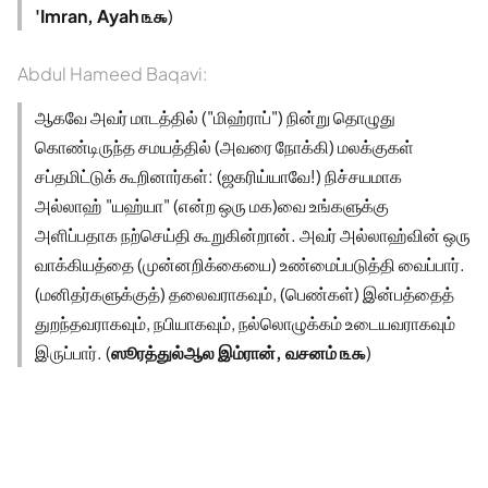
'Imran, Ayah ௩௯
)
Abdul Hameed Baqavi:
ஆகவே அவர் மாடத்தில் ("மிஹ்ராப்") நின்று தொழுது
கொண்டிருந்த சமயத்தில் (அவரை நோக்கி) மலக்குகள்
சப்தமிட்டுக் கூறினார்கள்: (ஜகரிய்யாவே!) நிச்சயமாக
அல்லாஹ் "யஹ்யா" (என்ற ஒரு மக)வை உங்களுக்கு
அளிப்பதாக நற்செய்தி கூறுகின்றான். அவர் அல்லாஹ்வின் ஒரு
வாக்கியத்தை (முன்னறிக்கையை) உண்மைப்படுத்தி வைப்பார்.
(மனிதர்களுக்குத்) தலைவராகவும், (பெண்கள்) இன்பத்தைத்
துறந்தவராகவும், நபியாகவும், நல்லொழுக்கம் உடையவராகவும்
இருப்பார். (
ஸூரத்துல்ஆல இம்ரான், வசனம் ௩௯
)