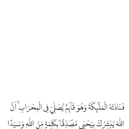
فَنَادَتْهُ الْمَلٰۤىِٕكَةُ وَهُوَ قَاۤىِٕمٌ يُّصَلِّيْ فِى الْمِحْرَابِۙ اَنَّ
اللّٰهَ يُبَشِّرُكَ بِيَحْيٰى مُصَدِّقًاۢ بِكَلِمَةٍ مِّنَ اللّٰهِ وَسَيِّدًا