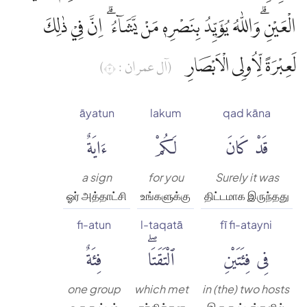
الْعَيْنِ ۗوَاللّٰهُ يُؤَيِّدُ بِنَصْرِهٖ مَنْ يَّشَاۤءُ ۗ اِنَّ فِيْ ذٰلِكَ
لَعِبْرَةً لِّاُولِى الْاَبْصَارِ
(آل عمران : ٣)
āyatun
lakum
qad kāna
قَدْ كَانَ
لَكُمْ
ءَايَةٌ
a sign
for you
Surely it was
ஓர் அத்தாட்சி
உங்களுக்கு
திட்டமாக இருந்தது
fi-atun
l-taqatā
fī fi-atayni
فِى فِئَتَيْنِ
ٱلْتَقَتَاۖ
فِئَةٌ
one group
which met
in (the) two hosts