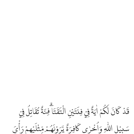
قَدْ كَانَ لَكُمْ اٰيَةٌ فِيْ فِئَتَيْنِ الْتَقَتَا ۗفِئَةٌ تُقَاتِلُ فِيْ
سَبِيْلِ اللّٰهِ وَاُخْرٰى كَافِرَةٌ يَّرَوْنَهُمْ مِّثْلَيْهِمْ رَأْيَ