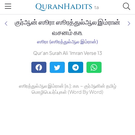
QuranHadits
ta
குர்ஆன் ஸூரா ஸூரத்துல்ஆல இம்ரான்
வசனம் ௧௩
ஸூரா (ஸூரத்துல்ஆல இம்ரான்)
Jan Trust Foundation
Qur'an Surah Ali 'Imran Verse 13
Mufti Omar Sheriff Qasimi,
Darul Huda
ஸூரத்துல்ஆல இம்ரான் [௩]: ௧௩ ~ குர்ஆனின் தமிழ்
மொழிபெயர்ப்புகள் (Word By Word)