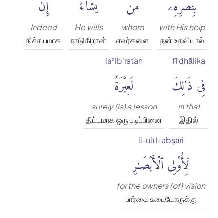
بِنَصْرِهِۦ
مَن
يَشَآءُۗ
إِنَّ
Indeed
He wills
whom
with His help
நிச்சயமாக
நாடுகிறான்
எவர்களை
தன் உதவியால்
laʿib'ratan
fī dhālika
فِى ذَٰلِكَ
لَعِبْرَةً
surely (is) a lesson
in that
திட்டமாக ஒரு படிப்பினை
இதில்
li-ulī l-abṣāri
لِّأُو۟لِى ٱلْأَبْصَٰرِ
for the owners (of) vision
பார்வை உடையோருக்கு