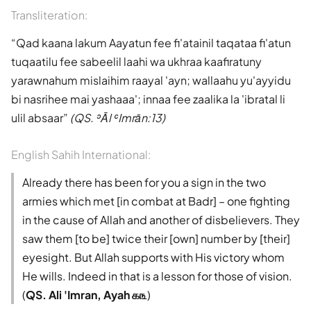
Transliteration:
Qad kaana lakum Aayatun fee fi'atainil taqataa fi'atun
tuqaatilu fee sabeelil laahi wa ukhraa kaafiratuny
yarawnahum mislaihim raayal 'ayn; wallaahu yu'ayyidu
bi nasrihee mai yashaaa'; innaa fee zaalika la 'ibratal li
ulil absaar
(QS. ʾĀl ʿImrān:13)
English Sahih International:
Already there has been for you a sign in the two
armies which met [in combat at Badr] – one fighting
in the cause of Allah and another of disbelievers. They
saw them [to be] twice their [own] number by [their]
eyesight. But Allah supports with His victory whom
He wills. Indeed in that is a lesson for those of vision.
(
QS. Ali 'Imran, Ayah ௧௩
)