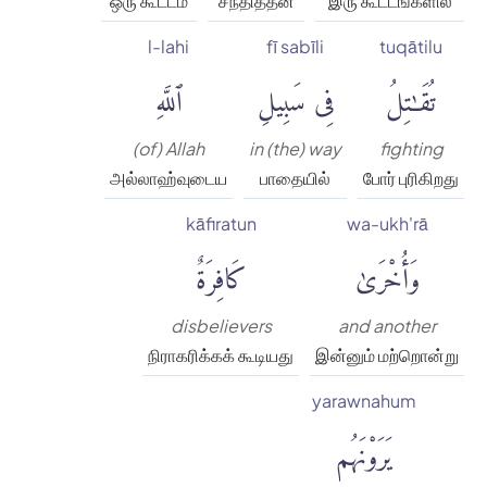
ஒரு கூட்டம்
சந்தித்தன
இரு கூட்டங்களில்
l-lahi
fī sabīli
tuqātilu
تُقَٰتِلُ
فِى سَبِيلِ
ٱللَّهِ
(of) Allah
in (the) way
fighting
அல்லாஹ்வுடைய
பாதையில்
போர் புரிகிறது
kāfiratun
wa-ukh'rā
وَأُخْرَىٰ
كَافِرَةٌ
disbelievers
and another
நிராகரிக்கக் கூடியது
இன்னும் மற்றொன்று
yarawnahum
يَرَوْنَهُم