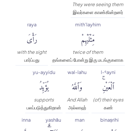
They were seeing them
இவர்களை காண்கின்றனர்
raya
mith'layhim
مِّثْلَيْهِمْ
رَأْىَ
with the sight
twice of them
பார்ப்பது
தங்களைப் போன்று இரு மடங்குகளாக
yu-ayyidu
wal-lahu
l-ʿayni
ٱلْعَيْنِۚ
وَٱللَّهُ
يُؤَيِّدُ
supports
And Allah
(of) their eyes
பலப்படுத்துகிறான்
அல்லாஹ்
கண்
inna
yashāu
man
binaṣrihi