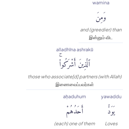
wamina
وَمِنَ
and (greedier) than
இன்னும் விட
alladhīna ashrakū
ٱلَّذِينَ أَشْرَكُوا۟ۚ
those who associate[d] partners (with Allah)
இணைவைப்பவர்கள்
aḥaduhum
yawaddu
يَوَدُّ
أَحَدُهُمْ
(each) one of them
Loves