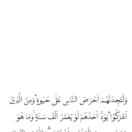
وَلَتَجِدَنَّهُمْ اَحْرَصَ النَّاسِ عَلٰى حَيٰوةٍ ۛوَمِنَ الَّذِيْنَ
اَشْرَكُوْا ۛيَوَدُّ اَحَدُهُمْ لَوْ يُعَمَّرُ اَلْفَ سَنَةٍۚ وَمَا هُوَ