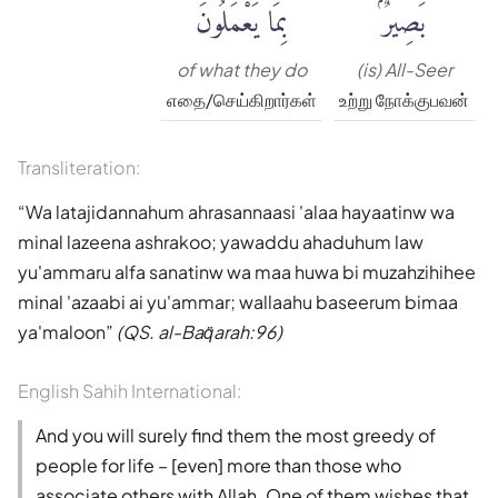
بَصِيرٌۢ
بِمَا يَعْمَلُونَ
of what they do
(is) All-Seer
எதை/செய்கிறார்கள்
உற்று நோக்குபவன்
Transliteration:
Wa latajidannahum ahrasannaasi 'alaa hayaatinw wa
minal lazeena ashrakoo; yawaddu ahaduhum law
yu'ammaru alfa sanatinw wa maa huwa bi muzahzihihee
minal 'azaabi ai yu'ammar; wallaahu baseerum bimaa
ya'maloon
(QS. al-Baq̈arah:96)
English Sahih International:
And you will surely find them the most greedy of
people for life – [even] more than those who
associate others with Allah. One of them wishes that