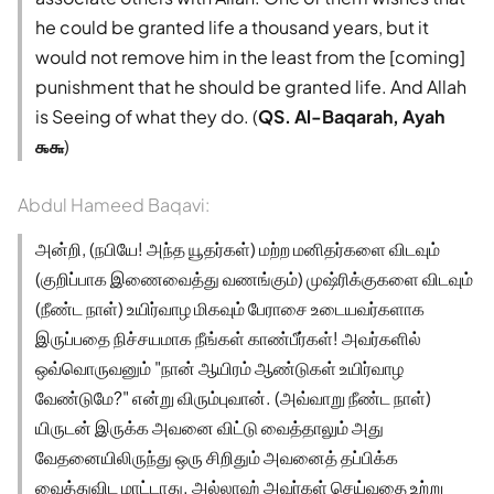
he could be granted life a thousand years, but it
would not remove him in the least from the [coming]
punishment that he should be granted life. And Allah
is Seeing of what they do. (
QS. Al-Baqarah, Ayah
௯௬
)
Abdul Hameed Baqavi:
அன்றி, (நபியே! அந்த யூதர்கள்) மற்ற மனிதர்களை விடவும்
(குறிப்பாக இணைவைத்து வணங்கும்) முஷ்ரிக்குகளை விடவும்
(நீண்ட நாள்) உயிர்வாழ மிகவும் பேராசை உடையவர்களாக
இருப்பதை நிச்சயமாக நீங்கள் காண்பீர்கள்! அவர்களில்
ஒவ்வொருவனும் "நான் ஆயிரம் ஆண்டுகள் உயிர்வாழ
வேண்டுமே?" என்று விரும்புவான். (அவ்வாறு நீண்ட நாள்)
யிருடன் இருக்க அவனை விட்டு வைத்தாலும் அது
வேதனையிலிருந்து ஒரு சிறிதும் அவனைத் தப்பிக்க
வைத்துவிட மாட்டாது. அல்லாஹ் அவர்கள் செய்வதை உற்று