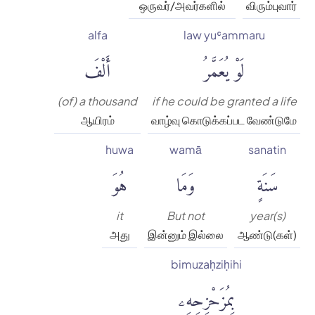
ஒருவர்/அவர்களில்
விரும்புவார்
alfa
law yuʿammaru
لَوْ يُعَمَّرُ
أَلْفَ
(of) a thousand
if he could be granted a life
ஆயிரம்
வாழ்வு கொடுக்கப்பட வேண்டுமே
huwa
wamā
sanatin
سَنَةٍ
وَمَا
هُوَ
it
But not
year(s)
அது
இன்னும் இல்லை
ஆண்டு(கள்)
bimuzaḥziḥihi
بِمُزَحْزِحِهِۦ