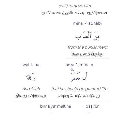
(will) remove him
தப்பிக்க வைத்துவிடக் கூடியது/அவனை
mina l-ʿadhābi
مِنَ ٱلْعَذَابِ
from the punishment
வேதனையிலிருந்து
wal-lahu
an yuʿammara
أَن يُعَمَّرَۗ
وَٱللَّهُ
And Allah
that he should be granted life
இன்னும் அல்லாஹ்
வாழ்வு கொடுக்கப்படுவது
bimā yaʿmalūna
baṣīrun