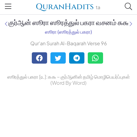
QuranHadits
ta
குர்ஆன் ஸூரா ஸூரத்துல் பகரா வசனம் ௯௬
ஸூரா (ஸூரத்துல் பகரா)
Qur'an Surah Al-Baqarah Verse 96
Jan Trust Foundation
Mufti Omar Sheriff Qasimi,
Darul Huda
ஸூரத்துல் பகரா [௨]: ௯௬ ~ குர்ஆனின் தமிழ் மொழிபெயர்ப்புகள்
(Word By Word)