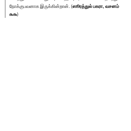
நோக்குபவனாக இருக்கின்றான். (
ஸூரத்துல் பகரா, வசனம்
௯௬
)