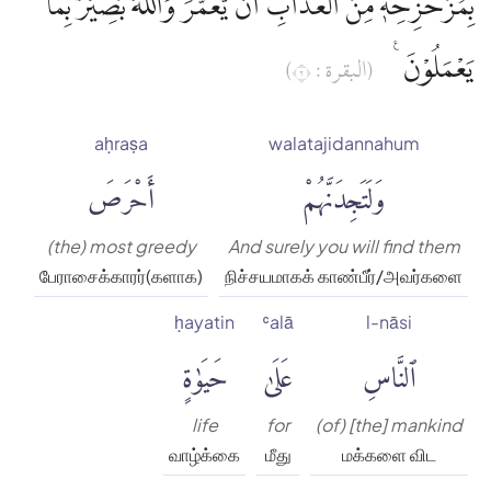
بِمُزَحْزِحِهٖ مِنَ الْعَذَابِ اَنْ يُّعَمَّرَۗ وَاللّٰهُ بَصِيْرٌۢ بِمَا
يَعْمَلُوْنَ ࣖ
(البقرة : ٢)
aḥraṣa
walatajidannahum
وَلَتَجِدَنَّهُمْ
أَحْرَصَ
(the) most greedy
And surely you will find them
பேராசைக்காரர்(களாக)
நிச்சயமாகக் காண்பீர்/அவர்களை
ḥayatin
ʿalā
l-nāsi
ٱلنَّاسِ
عَلَىٰ
حَيَوٰةٍ
life
for
(of) [the] mankind
வாழ்க்கை
மீது
மக்களை விட