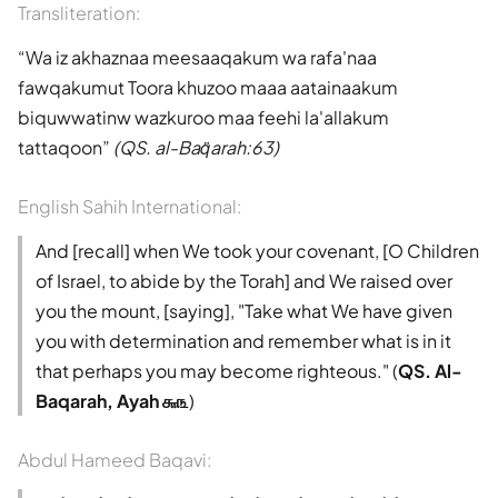
Transliteration:
Wa iz akhaznaa meesaaqakum wa rafa'naa
fawqakumut Toora khuzoo maaa aatainaakum
biquwwatinw wazkuroo maa feehi la'allakum
tattaqoon
(QS. al-Baq̈arah:63)
English Sahih International:
And [recall] when We took your covenant, [O Children
of Israel, to abide by the Torah] and We raised over
you the mount, [saying], "Take what We have given
you with determination and remember what is in it
that perhaps you may become righteous." (
QS. Al-
Baqarah, Ayah ௬௩
)
Abdul Hameed Baqavi: