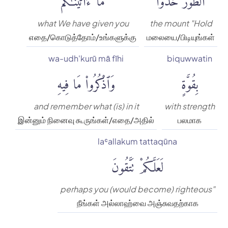
what We have given you
the mount "Hold
எதை/கொடுத்தோம்/உங்களுக்கு
மலையை/பிடியுங்கள்
wa-udh'kurū mā fīhi
biquwwatin
بِقُوَّةٍ
وَٱذْكُرُوا۟ مَا فِيهِ
and remember what (is) in it
with strength
இன்னும் நினைவு கூருங்கள்/எதை/அதில்
பலமாக
laʿallakum tattaqūna
لَعَلَّكُمْ تَتَّقُونَ
perhaps you (would become) righteous"
நீங்கள் அல்லாஹ்வை அஞ்சுவதற்காக