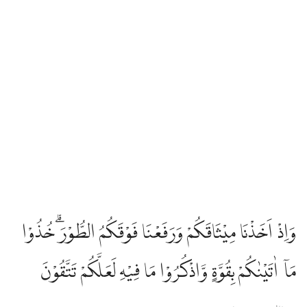
وَاِذْ اَخَذْنَا مِيْثَاقَكُمْ وَرَفَعْنَا فَوْقَكُمُ الطُّوْرَۗ خُذُوْا
مَآ اٰتَيْنٰكُمْ بِقُوَّةٍ وَّاذْكُرُوْا مَا فِيْهِ لَعَلَّكُمْ تَتَّقُوْنَ