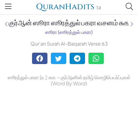
QuranHadits
ta
குர்ஆன் ஸூரா ஸூரத்துல் பகரா வசனம் ௬௩
ஸூரா (ஸூரத்துல் பகரா)
Qur'an Surah Al-Baqarah Verse 63
Jan Trust Foundation
Mufti Omar Sheriff Qasimi,
Darul Huda
ஸூரத்துல் பகரா [௨]: ௬௩ ~ குர்ஆனின் தமிழ் மொழிபெயர்ப்புகள்
(Word By Word)