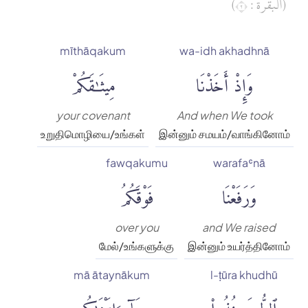
(البقرة : ٢)
mīthāqakum
wa-idh akhadhnā
وَإِذْ أَخَذْنَا
مِيثَٰقَكُمْ
your covenant
And when We took
உறுதிமொழியை/உங்கள்
இன்னும் சமயம்/வாங்கினோம்
fawqakumu
warafaʿnā
وَرَفَعْنَا
فَوْقَكُمُ
over you
and We raised
மேல்/உங்களுக்கு
இன்னும் உயர்த்தினோம்
mā ātaynākum
l-ṭūra khudhū
ٱلطُّورَ خُذُوا۟
مَآ ءَاتَيْنَٰكُم