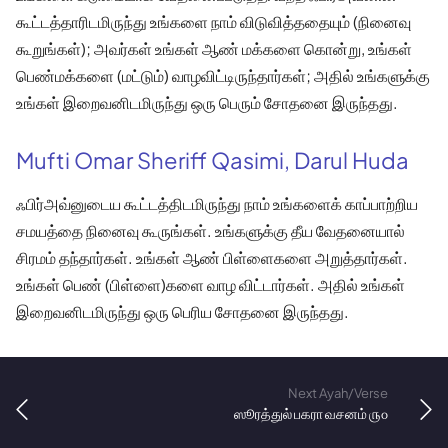
கூட்டத்தாரிடமிருந்து உங்களை நாம் விடுவித்ததையும் (நினைவு
கூறுங்கள்); அவர்கள் உங்கள் ஆண் மக்களை கொன்று, உங்கள்
பெண்மக்களை (மட்டும்) வாழவிட்டிருந்தார்கள்; அதில் உங்களுக்கு
உங்கள் இறைவனிடமிருந்து ஒரு பெரும் சோதனை இருந்தது.
Mufti Omar Sheriff Qasimi, Darul Huda
ஃபிர்அவ்னுடைய கூட்டத்திடமிருந்து நாம் உங்களைக் காப்பாற்றிய
சமயத்தை நினைவு கூருங்கள். உங்களுக்கு தீய வேதனையால்
சிரமம் தந்தார்கள். உங்கள் ஆண் பிள்ளைகளை அறுத்தார்கள்.
உங்கள் பெண் (பிள்ளை)களை வாழ விட்டார்கள். அதில் உங்கள்
இறைவனிடமிருந்து ஒரு பெரிய சோதனை இருந்தது.
Next Ayah/Verse
ஸூரத்துல் பகரா வசனம் ௫௦