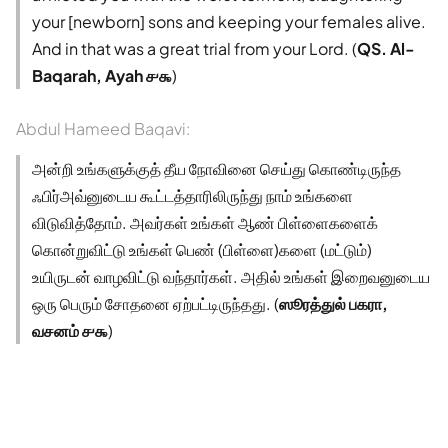
your [newborn] sons and keeping your females alive.
And in that was a great trial from your Lord. (
QS. Al-
Baqarah, Ayah ௪௯
)
Abdul Hameed Baqavi:
அன்றி உங்களுக்குத் தீய நோவினை செய்து கொண்டிருந்த
ஃபிர்அவ்னுடைய கூட்டத்தாரிலிருந்து நாம் உங்களை
விடுவித்தோம். அவர்கள் உங்கள் ஆண் பிள்ளைகளைக்
கொன்றுவிட்டு உங்கள் பெண் (பிள்ளை)களை (மட்டும்)
உயிருடன் வாழவிட்டு வந்தார்கள். அதில் உங்கள் இறைவனுடைய
ஒரு பெரும் சோதனை ஏற்பட்டிருந்தது. (
ஸூரத்துல் பகரா,
வசனம் ௪௯
)