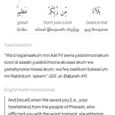
بَلَآءٌ
مِّن رَّبِّكُمْ
عَظِيمٌ
great
from your Lord
(was) a trial
பெரிய
உங்கள் இறைவனிடமிருந்து
ஒரு சோதனை
Transliteration:
Wa iz najjainaakum min Aali Fir'awna yasoomoonakum
sooo'al azaabi yuzabbihoona abuaaa'akum wa
yastahyoona nisaaa'akum; wa fee zaalikum balaaa'um
mir Rabbikum 'azeem
(QS. al-Baq̈arah:49)
English Sahih International:
And [recall] when We saved you [i.e., your
forefathers] from the people of Pharaoh, who
afflicted you with the worst torment, slaughtering