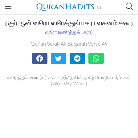
QuranHadits
ta
குர்ஆன் ஸூரா ஸூரத்துல் பகரா வசனம் ௪௯
ஸூரா (ஸூரத்துல் பகரா)
Qur'an Surah Al-Baqarah Verse 49
Jan Trust Foundation
Mufti Omar Sheriff Qasimi,
Darul Huda
ஸூரத்துல் பகரா [௨]: ௪௯ ~ குர்ஆனின் தமிழ் மொழிபெயர்ப்புகள்
(Word By Word)