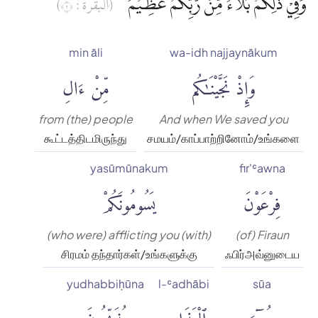
وَفِيْ ذٰلِكُمْ بَلَاۤءٌ مِّنْ رَّبِّكُمْ عَظِيْمٌ
(البقرة : ٢)
min āli
wa-idh najjaynākum
وَإِذْ نَجَّيْنَٰكُم
مِّنْ ءَالِ
from (the) people
And when We saved you
கூட்டத்திடமிருந்து
சமயம்/காப்பாற்றினோம்/உங்களை
yasūmūnakum
fir'ʿawna
فِرْعَوْنَ
يَسُومُونَكُمْ
(who were) afflicting you (with)
(of) Firaun
சிரமம் தந்தார்கள்/உங்களுக்கு
ஃபிர்அவ்னுடைய
yudhabbiḥūna
l-ʿadhābi
sūa
سُوٓءَ
ٱلْعَذَابِ
يُذَبِّحُونَ