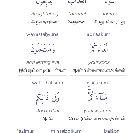
slaughtering
torment
horrible
அறுத்தார்கள்
வேதனை
தீயது, கொடியது
wayastaḥyūna
abnāakum
أَبْنَآءَكُمْ
وَيَسْتَحْيُونَ
and letting live
your sons
இன்னும் வாழவிட்டார்கள்
ஆண் பிள்ளைகளை/உங்கள்
wafī dhālikum
nisāakum
نِسَآءَكُمْۚ
وَفِى ذَٰلِكُم
And in that
your women
அதில்
பெண்(பிள்ளை)களை/உங்கள்
ʿaẓīmun
min rabbikum
balāon