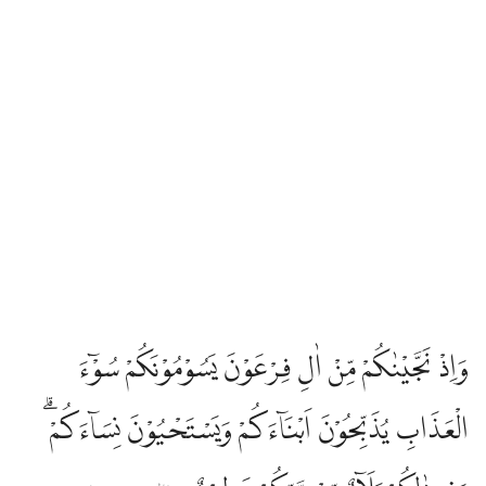
وَاِذْ نَجَّيْنٰكُمْ مِّنْ اٰلِ فِرْعَوْنَ يَسُوْمُوْنَكُمْ سُوْۤءَ
الْعَذَابِ يُذَبِّحُوْنَ اَبْنَاۤءَكُمْ وَيَسْتَحْيُوْنَ نِسَاۤءَكُمْ ۗ