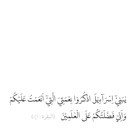
يٰبَنِيْٓ اِسْرَاۤءِيْلَ اذْكُرُوْا نِعْمَتِيَ الَّتِيْٓ اَنْعَمْتُ عَلَيْكُمْ
وَاَنِّيْ فَضَّلْتُكُمْ عَلَى الْعٰلَمِيْنَ
(البقرة : ٢)