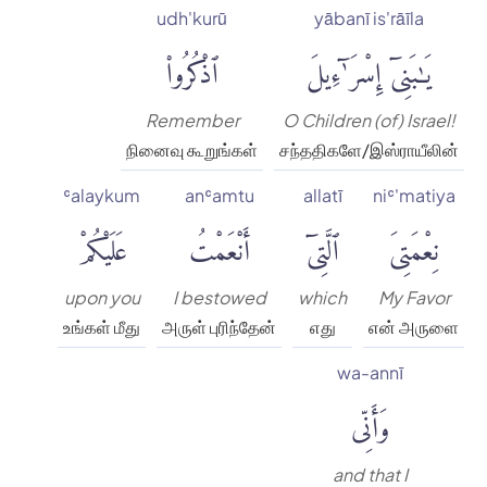
udh'kurū
yābanī is'rāīla
يَٰبَنِىٓ إِسْرَٰٓءِيلَ
ٱذْكُرُوا۟
Remember
O Children (of) Israel!
நினைவு கூறுங்கள்
சந்ததிகளே/இஸ்ராயீலின்
ʿalaykum
anʿamtu
allatī
niʿ'matiya
نِعْمَتِىَ
ٱلَّتِىٓ
أَنْعَمْتُ
عَلَيْكُمْ
upon you
I bestowed
which
My Favor
உங்கள் மீது
அருள் புரிந்தேன்
எது
என் அருளை
wa-annī
وَأَنِّى
and that I