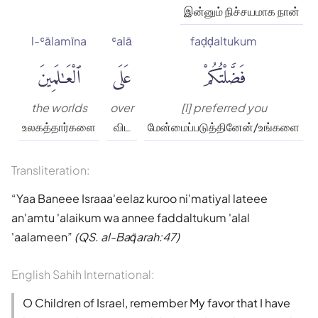
இன்னும் நிச்சயமாக நான்
l-ʿālamīna
ʿalā
faḍḍaltukum
فَضَّلْتُكُمْ
عَلَى
ٱلْعَٰلَمِينَ
the worlds
over
[I] preferred you
உலகத்தார்களை
விட
மேன்மைப்படுத்தினேன்/உங்களை
Transliteration:
Yaa Baneee Israaa'eelaz kuroo ni'matiyal lateee
an'amtu 'alaikum wa annee faddaltukum 'alal
'aalameen
(QS. al-Baq̈arah:47)
English Sahih International:
O Children of Israel, remember My favor that I have