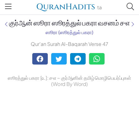
QuranHadits
ta
குர்ஆன் ஸூரா ஸூரத்துல் பகரா வசனம் ௪௭
ஸூரா (ஸூரத்துல் பகரா)
Qur'an Surah Al-Baqarah Verse 47
Jan Trust Foundation
Mufti Omar Sheriff Qasimi,
Darul Huda
ஸூரத்துல் பகரா [௨]: ௪௭ ~ குர்ஆனின் தமிழ் மொழிபெயர்ப்புகள்
(Word By Word)