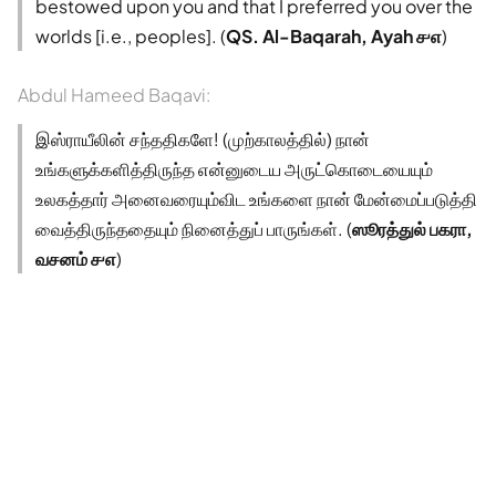
bestowed upon you and that I preferred you over the
worlds [i.e., peoples]. (
QS. Al-Baqarah, Ayah ௪௭
)
Abdul Hameed Baqavi:
இஸ்ராயீலின் சந்ததிகளே! (முற்காலத்தில்) நான்
உங்களுக்களித்திருந்த என்னுடைய அருட்கொடையையும்
உலகத்தார் அனைவரையும்விட உங்களை நான் மேன்மைப்படுத்தி
வைத்திருந்ததையும் நினைத்துப் பாருங்கள். (
ஸூரத்துல் பகரா,
வசனம் ௪௭
)