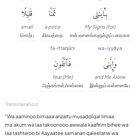
بِـَٔايَٰتِى
ثَمَنًا
قَلِيلًا
small
a price
My Signs (for)
சொற்ப
கிரயத்தை
என் வசனங்களுக்குப் பகரமாக
fa-ittaqūni
wa-iyyāya
وَإِيَّٰىَ
فَٱتَّقُونِ
fear [Me]
and Me Alone
அஞ்சுங்கள்/என்னை
இன்னும் என்னையே
Transliteration:
Wa aaminoo bimaaa anzaltu musaddiqal limaa
ma'akum wa laa takoonooo awwala kaafirim bihee wa
laa tashtaroo bi Aayaatee samanan qaleelanw wa