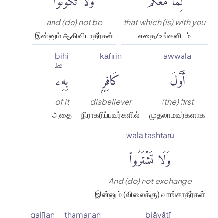
and (do) not be
that which (is) with you
இன்னும் ஆகிவிடாதீர்கள்
எதை/உங்களிடம்
bihi
kāfirin
awwala
أَوَّلَ
كَافِرٍۭ
بِهِۦۖ
of it
disbeliever
(the) first
அதை
நிராகரிப்பவர்களில்
முதலாமவர்களாக
walā tashtarū
وَلَا تَشْتَرُوا۟
And (do) not exchange
இன்னும் (விலைக்கு) வாங்காதீர்கள்
qalīlan
thamanan
biāyātī