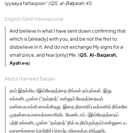
iyyaaya fattaqoon
(QS. al-Baq̈arah:41)
English Sahih International:
And believe in what I have sent down confirming that
which is [already] with you, and be not the first to
disbelieve in it. And do not exchange My signs for a
small price, and fear [only] Me. (
QS. Al-Baqarah,
Ayah ௪௧
)
Abdul Hameed Baqavi:
நாம் இறக்கிய (இவ்வேதத்)தை நீங்கள் நம்புங்கள். இது
உங்களிடமுள்ள ("தவ்றாத்" என்னும் வேதத்)தையும்
உண்மையாக்கி வைக்கிறது. இதை நிராகரிப்பவர்களில் நீங்களே
முதன்மையானவர்களாகிவிட வேண்டாம். (இவ்வேதத்தைப்
பற்றி உங்களிடமுள்ள "தவ்றாத்"தில் கூறியிருக்கும்) என்னுடைய
வசனங்களை (மாற்றிச்) சொற்ப விலைக்கு விற்றுவிட