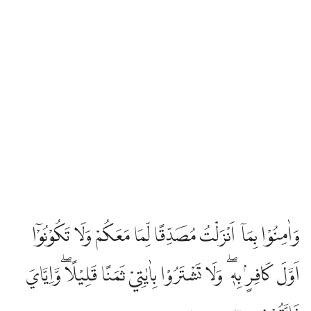
وَاٰمِنُوْا بِمَآ اَنْزَلْتُ مُصَدِّقًا لِّمَا مَعَكُمْ وَلَا تَكُوْنُوْٓا
اَوَّلَ كَافِرٍۢ بِهٖ ۖ وَلَا تَشْتَرُوْا بِاٰيٰتِيْ ثَمَنًا قَلِيْلًا ۖوَّاِيَّايَ