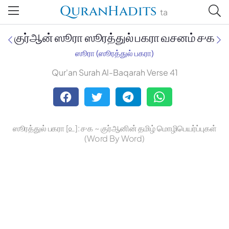
QuranHadits
ta
குர்ஆன் ஸூரா ஸூரத்துல் பகரா வசனம் ௪௧
ஸூரா (ஸூரத்துல் பகரா)
Qur'an Surah Al-Baqarah Verse 41
Jan Trust Foundation
Mufti Omar Sheriff Qasimi,
Darul Huda
ஸூரத்துல் பகரா [௨]: ௪௧ ~ குர்ஆனின் தமிழ் மொழிபெயர்ப்புகள்
(Word By Word)