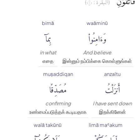
فَاتَّقُوْنِ
(البقرة : ٢)
bimā
waāminū
وَءَامِنُوا۟
بِمَآ
in what
And believe
எதை
இன்னும் நம்பிக்கை கொள்ளுங்கள்
muṣaddiqan
anzaltu
أَنزَلْتُ
مُصَدِّقًا
confirming
I have sent down
உண்மைப்படுத்தக் கூடியதாக
இறக்கினேன்
walā takūnū
limā maʿakum
لِّمَا مَعَكُمْ
وَلَا تَكُونُوٓا۟