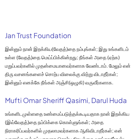
Jan Trust Foundation
இன்னும் நான் இறக்கிய(வேதத்)தை நம்புங்கள்; இது உங்களிடம்
உள்ள (வேதத்)தை மெய்ப்பிக்கின்றது; நீங்கள் அதை (ஏற்க)
மறுப்பவர்களில் முதன்மையானவர்களாக வேண்டாம். மேலும் என்
திரு வசனங்களைச் சொற்ப விலைக்கு விற்று விடாதீர்கள்;
இன்னும் எனக்கே நீங்கள் அஞ்சி(ஒழுகி) வருவீர்களாக.
Mufti Omar Sheriff Qasimi, Darul Huda
உங்களிடமுள்ளதை உண்மைப்படுத்தக்கூடியதாக நான் இறக்கிய
(இவ்வேதத்)தை நம்பிக்கை கொள்ளுங்கள்; அதை
நிராகரிப்பவர்களில் முதலாமவர்களாக ஆகிவிடாதீர்கள்; என்
வசனங்களுக்குப் பகரமாக சொற்ப கிரயத்தை வாங்காதீர்கள்;