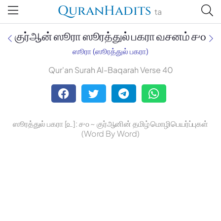
QuranHadits
ta
குர்ஆன் ஸூரா ஸூரத்துல் பகரா வசனம் ௪௦
ஸூரா (ஸூரத்துல் பகரா)
Qur'an Surah Al-Baqarah Verse 40
Jan Trust Foundation
Mufti Omar Sheriff Qasimi,
Darul Huda
ஸூரத்துல் பகரா [௨]: ௪௦ ~ குர்ஆனின் தமிழ் மொழிபெயர்ப்புகள்
(Word By Word)