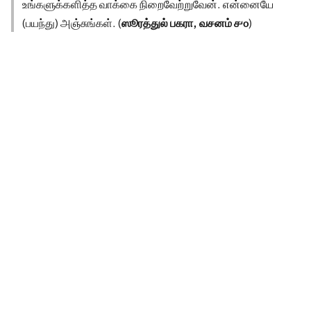
உங்களுக்களித்த வாக்கை நிறைவேற்றுவேன். என்னையே
(பயந்து) அஞ்சுங்கள். (
ஸூரத்துல் பகரா, வசனம் ௪௦
)