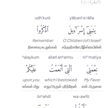
(البقرة : ٢)
udh'kurū
yābanī is'rāīla
يَٰبَنِىٓ إِسْرَٰٓءِيلَ
ٱذْكُرُوا۟
Remember
O Children (of) Israel!
நினைவு கூறுங்கள்
சந்ததிகளே/இஸ்ராயீலின்
ʿalaykum
allatī anʿamtu
niʿ'matiya
نِعْمَتِىَ
ٱلَّتِىٓ أَنْعَمْتُ
عَلَيْكُمْ
upon you
which I bestowed
My Favor
உங்கள் மீது
எது/அருள் புரிந்தேன்
என் அருளை
biʿahdī
wa-awfū
وَأَوْفُوا۟
بِعَهْدِىٓ