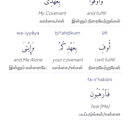
My Covenant
and fulfill
வாக்கை/என்
இன்னும் நிறைவேற்றுங்கள்
wa-iyyāya
biʿahdikum
ūfi
أُوفِ
بِعَهْدِكُمْ
وَإِيَّٰىَ
and Me Alone
your covenant
I will fulfill
இன்னும் என்னையே
வாக்கை/உங்கள்
நிறைவேற்றுவேன்
fa-ir'habūni
فَٱرْهَبُونِ
fear [Me]
பயப்படுங்கள்/என்னை