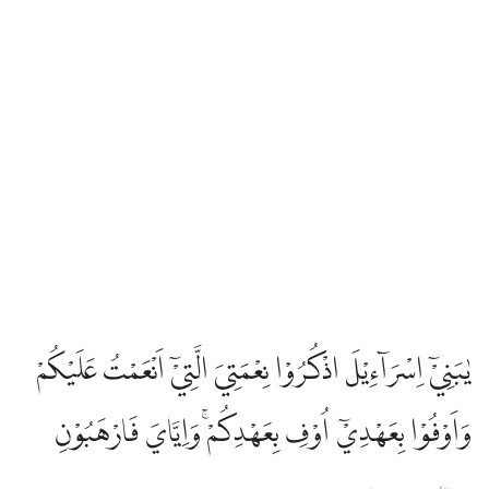
يٰبَنِيْٓ اِسْرَاۤءِيْلَ اذْكُرُوْا نِعْمَتِيَ الَّتِيْٓ اَنْعَمْتُ عَلَيْكُمْ
وَاَوْفُوْا بِعَهْدِيْٓ اُوْفِ بِعَهْدِكُمْۚ وَاِيَّايَ فَارْهَبُوْنِ