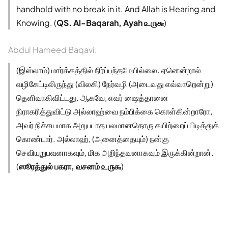
handhold with no break in it. And Allah is Hearing and
Knowing. (
QS. Al-Baqarah, Ayah ௨௫௬
)
Abdul Hameed Baqavi:
(இஸ்லாம்) மார்க்கத்தில் நிர்ப்பந்தமேயில்லை. ஏனென்றால்
வழிகேட்டிலிருந்து (விலகி) நேர்வழி (அடைவது எவ்வாறென்று)
தெளிவாகிவிட்டது. ஆகவே, எவர் ஷைத்தானை
நிராகரித்துவிட்டு அல்லாஹ்வை நம்பிக்கை கொள்கின்றாரோ,
அவர் நிச்சயமாக அறுபடாத பலமானதொரு கயிற்றைப் பிடித்துக்
கொண்டார். அல்லாஹ், (அனைத்தையும்) நன்கு
செவியுறுபவனாகவும், மிக அறிந்தவனாகவும் இருக்கின்றான்.
(
ஸூரத்துல் பகரா, வசனம் ௨௫௬
)