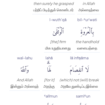
then surely he grasped
in Allah
பற்றிப் பிடித்துக் கொண்டார்
அல்லாஹ்வை
l-wuth'qā
bil-ʿur'wati
بِٱلْعُرْوَةِ
ٱلْوُثْقَىٰ
[the] firm
the handhold
மிக உறுதியானது
வளையத்தை
wal-lahu
lahā
lā infiṣāma
لَا ٱنفِصَامَ
لَهَاۗ
وَٱللَّهُ
And Allah
[for it]
(which) not (will) break
இன்னும் அல்லாஹ்
அதற்கு
அறவே துண்டிப்பு இல்லை
ʿalīmun
samīʿun