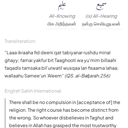
سَمِيعٌ
عَلِيمٌ
All-Knowing
(is) All-Hearing
மிக அறிந்தவன்
நன்கு செவியுறுபவன்
Transliteration:
Laaa ikraaha fid deeni qat tabiyanar rushdu minal
ghayy; famai yakfur bit Taaghooti wa yu'mim billaahi
faqadis tamsaka bil'urwatil wusqaa lan fisaama lahaa;
wallaahu Samee'un 'Aleem
(QS. al-Baq̈arah:256)
English Sahih International:
There shall be no compulsion in [acceptance of] the
religion. The right course has become distinct from
the wrong. So whoever disbelieves in Taghut and
believes in Allah has grasped the most trustworthy