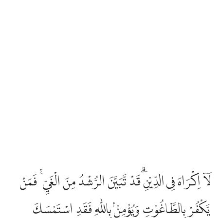
لَآ اِكْرَاهَ فِى الدِّيْنِۗ قَدْ تَّبَيَّنَ الرُّشْدُ مِنَ الْغَيِّ ۚ فَمَنْ
يَّكْفُرْ بِالطَّاغُوْتِ وَيُؤْمِنْۢ بِاللّٰهِ فَقَدِ اسْتَمْسَكَ