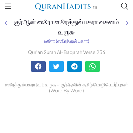
QuranHadits
ta
குர்ஆன் ஸூரா ஸூரத்துல் பகரா வசனம்
௨௫௬
ஸூரா (ஸூரத்துல் பகரா)
Jan Trust Foundation
Qur'an Surah Al-Baqarah Verse 256
Mufti Omar Sheriff Qasimi,
Darul Huda
ஸூரத்துல் பகரா [௨]: ௨௫௬ ~ குர்ஆனின் தமிழ் மொழிபெயர்ப்புகள்
(Word By Word)