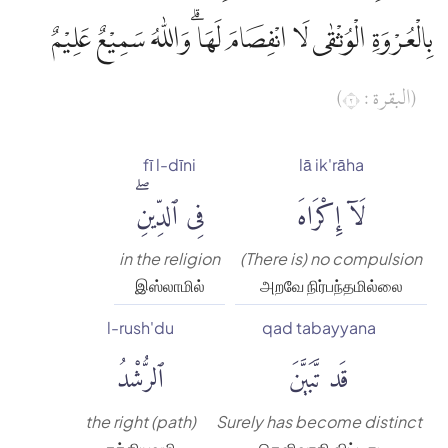
بِالْعُرْوَةِ الْوُثْقٰى لَا انْفِصَامَ لَهَا ۗوَاللّٰهُ سَمِيْعٌ عَلِيْمٌ
(البقرة : ٢)
fī l-dīni
lā ik'rāha
لَآ إِكْرَاهَ
فِى ٱلدِّينِۖ
in the religion
(There is) no compulsion
இஸ்லாமில்
அறவே நிர்பந்தமில்லை
l-rush'du
qad tabayyana
قَد تَّبَيَّنَ
ٱلرُّشْدُ
the right (path)
Surely has become distinct