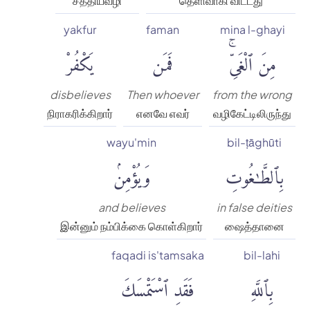
சத்தியவழி
தெளிவாகி விட்டது
yakfur
faman
mina l-ghayi
مِنَ ٱلْغَىِّۚ
فَمَن
يَكْفُرْ
disbelieves
Then whoever
from the wrong
நிராகரிக்கிறார்
எனவே எவர்
வழிகேட்டிலிருந்து
wayu'min
bil-ṭāghūti
بِٱلطَّٰغُوتِ
وَيُؤْمِنۢ
and believes
in false deities
இன்னும் நம்பிக்கை கொள்கிறார்
ஷைத்தானை
faqadi is'tamsaka
bil-lahi
بِٱللَّهِ
فَقَدِ ٱسْتَمْسَكَ