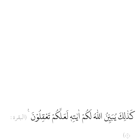
كَذٰلِكَ يُبَيِّنُ اللّٰهُ لَكُمْ اٰيٰتِهٖ لَعَلَّكُمْ تَعْقِلُوْنَ ࣖ
(البقرة :
٢)