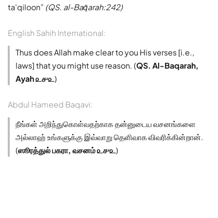
ta'qiloon
(QS. al-Baq̈arah:242)
English Sahih International:
Thus does Allah make clear to you His verses [i.e.,
laws] that you might use reason. (
QS. Al-Baqarah,
Ayah ௨௪௨
)
Abdul Hameed Baqavi:
நீங்கள் அறிந்துகொள்வதற்காக தன்னுடைய வசனங்களை
அல்லாஹ் உங்களுக்கு இவ்வாறு தெளிவாக விவரிக்கின்றான்.
(
ஸூரத்துல் பகரா, வசனம் ௨௪௨
)