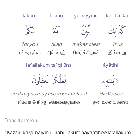
lakum
l-lahu
yubayyinu
kadhālika
كَذَٰلِكَ
يُبَيِّنُ
ٱللَّهُ
لَكُمْ
for you
Allah
makes clear
Thus
உங்களுக்கு
அல்லாஹ்
விவரிக்கிறான்
இவ்வாறு
laʿallakum taʿqilūna
āyātihi
ءَايَٰتِهِۦ
لَعَلَّكُمْ تَعْقِلُونَ
so that you may use your intellect
His Verses
நீங்கள் அறிந்து கொள்வதற்காக
தன் வசனங்களை
Transliteration:
Kazaalika yubaiyinul laahu lakum aayaatihee la'allakum