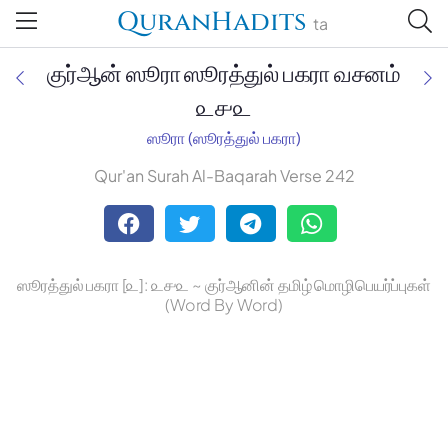
QuranHadits
ta
குர்ஆன் ஸூரா ஸூரத்துல் பகரா வசனம்
௨௪௨
ஸூரா (ஸூரத்துல் பகரா)
Jan Trust Foundation
Qur'an Surah Al-Baqarah Verse 242
Mufti Omar Sheriff Qasimi,
Darul Huda
ஸூரத்துல் பகரா [௨]: ௨௪௨ ~ குர்ஆனின் தமிழ் மொழிபெயர்ப்புகள்
(Word By Word)