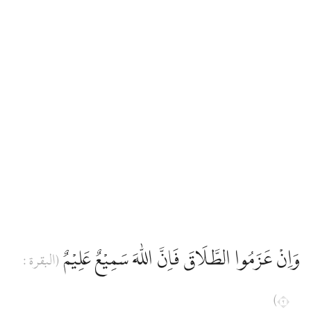
وَاِنْ عَزَمُوا الطَّلَاقَ فَاِنَّ اللّٰهَ سَمِيْعٌ عَلِيْمٌ
(البقرة :
٢)