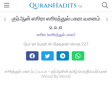
QuranHadits
ta
குர்ஆன் ஸூரா ஸூரத்துல் பகரா வசனம்
௨௨௭
ஸூரா (ஸூரத்துல் பகரா)
Jan Trust Foundation
Qur'an Surah Al-Baqarah Verse 227
Mufti Omar Sheriff Qasimi,
Darul Huda
ஸூரத்துல் பகரா [௨]: ௨௨௭ ~ குர்ஆனின் தமிழ் மொழிபெயர்ப்புகள்
(Word By Word)