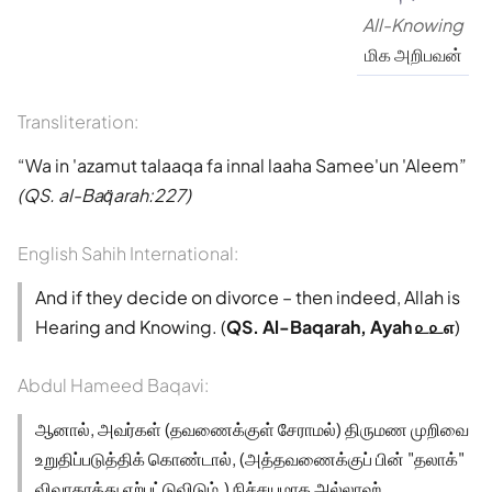
All-Knowing
மிக அறிபவன்
Transliteration:
Wa in 'azamut talaaqa fa innal laaha Samee'un 'Aleem
(QS. al-Baq̈arah:227)
English Sahih International:
And if they decide on divorce – then indeed, Allah is
Hearing and Knowing. (
QS. Al-Baqarah, Ayah ௨௨௭
)
Abdul Hameed Baqavi:
ஆனால், அவர்கள் (தவணைக்குள் சேராமல்) திருமண முறிவை
உறுதிப்படுத்திக் கொண்டால், (அத்தவணைக்குப் பின் "தலாக்"
விவாகரத்து ஏற்பட்டுவிடும்.) நிச்சயமாக அல்லாஹ்