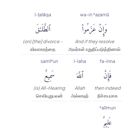
l-ṭalāqa
wa-in ʿazamū
وَإِنْ عَزَمُوا۟
ٱلطَّلَٰقَ
(on) [the] divorce -
And if they resolve
விவாகரத்தை
அவர்கள் உறுதிப்படுத்தினால்
samīʿun
l-laha
fa-inna
فَإِنَّ
ٱللَّهَ
سَمِيعٌ
(is) All-Hearing
Allah
then indeed
செவியுறுபவன்
அல்லாஹ்
நிச்சயமாக
ʿalīmun
عَلِيمٌ