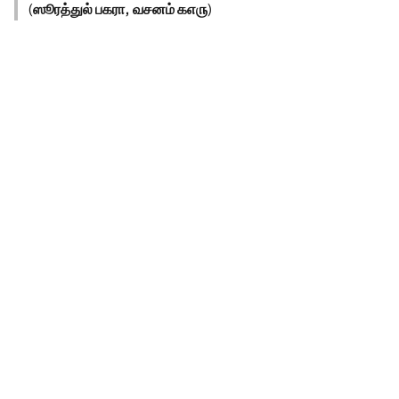
(
ஸூரத்துல் பகரா, வசனம் ௧௭௫
)