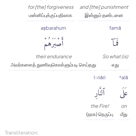
for [the] forgiveness
and [the] punishment
மன்னிப்புக்குப்பதிலாக
இன்னும் தண்டனை
aṣbarahum
famā
فَمَآ
أَصْبَرَهُمْ
their endurance
So what (is)
அவர்களைத் துணிவுகொள்ளும்படி செய்தது
எது
l-nāri
ʿalā
عَلَى
ٱلنَّارِ
the Fire!
on
(நரக) நெருப்பு
மீது
Transliteration: