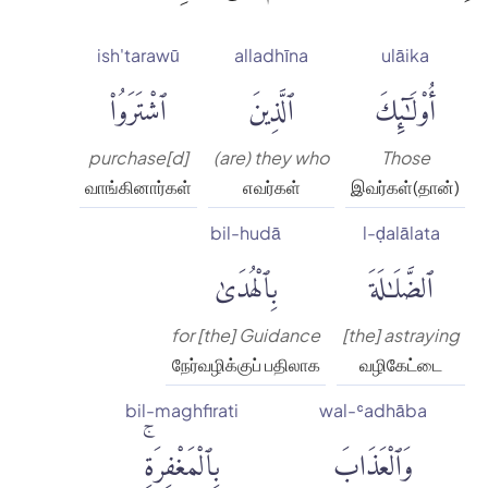
ish'tarawū
alladhīna
ulāika
أُو۟لَٰٓئِكَ
ٱلَّذِينَ
ٱشْتَرَوُا۟
purchase[d]
(are) they who
Those
வாங்கினார்கள்
எவர்கள்
இவர்கள்(தான்)
bil-hudā
l-ḍalālata
ٱلضَّلَٰلَةَ
بِٱلْهُدَىٰ
for [the] Guidance
[the] astraying
நேர்வழிக்குப் பதிலாக
வழிகேட்டை
bil-maghfirati
wal-ʿadhāba
وَٱلْعَذَابَ
بِٱلْمَغْفِرَةِۚ