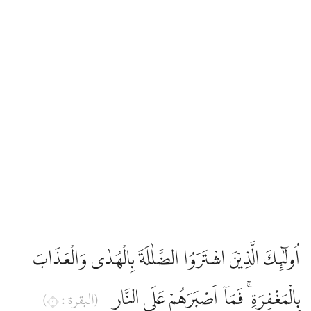
اُولٰۤىِٕكَ الَّذِيْنَ اشْتَرَوُا الضَّلٰلَةَ بِالْهُدٰى وَالْعَذَابَ
بِالْمَغْفِرَةِ ۚ فَمَآ اَصْبَرَهُمْ عَلَى النَّارِ
(البقرة : ٢)