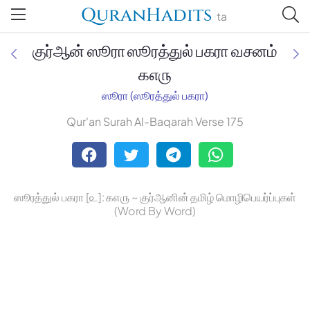
QuranHadits
ta
குர்ஆன் ஸூரா ஸூரத்துல் பகரா வசனம்
௧௭௫
ஸூரா (ஸூரத்துல் பகரா)
Jan Trust Foundation
Qur'an Surah Al-Baqarah Verse 175
Mufti Omar Sheriff Qasimi,
Darul Huda
ஸூரத்துல் பகரா [௨]: ௧௭௫ ~ குர்ஆனின் தமிழ் மொழிபெயர்ப்புகள்
(Word By Word)