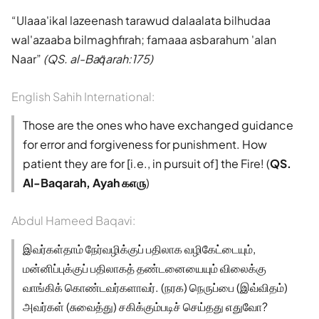
Ulaaa'ikal lazeenash tarawud dalaalata bilhudaa
wal'azaaba bilmaghfirah; famaaa asbarahum 'alan
Naar
(QS. al-Baq̈arah:175)
English Sahih International:
Those are the ones who have exchanged guidance
for error and forgiveness for punishment. How
patient they are for [i.e., in pursuit of] the Fire! (
QS.
Al-Baqarah, Ayah ௧௭௫
)
Abdul Hameed Baqavi:
இவர்கள்தாம் நேர்வழிக்குப் பதிலாக வழிகேட்டையும்,
மன்னிப்புக்குப் பதிலாகத் தண்டனையையும் விலைக்கு
வாங்கிக் கொண்டவர்களாவர். (நரக) நெருப்பை (இவ்விதம்)
அவர்கள் (சுவைத்து) சகிக்கும்படிச் செய்தது எதுவோ?