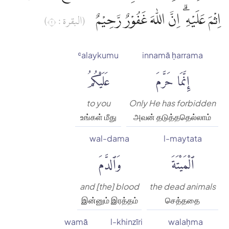
اِثْمَ عَلَيْهِ ۗ اِنَّ اللّٰهَ غَفُوْرٌ رَّحِيْمٌ
(البقرة : ٢)
ʿalaykumu
innamā ḥarrama
إِنَّمَا حَرَّمَ
عَلَيْكُمُ
to you
Only He has forbidden
உங்கள் மீது
அவன் தடுத்ததெல்லாம்
wal-dama
l-maytata
ٱلْمَيْتَةَ
وَٱلدَّمَ
and [the] blood
the dead animals
இன்னும் இரத்தம்
செத்ததை
wamā
l-khinzīri
walaḥma