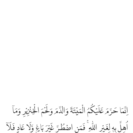
اِنَّمَا حَرَّمَ عَلَيْكُمُ الْمَيْتَةَ وَالدَّمَ وَلَحْمَ الْخِنْزِيْرِ وَمَآ
اُهِلَّ بِهٖ لِغَيْرِ اللّٰهِ ۚ فَمَنِ اضْطُرَّ غَيْرَ بَاغٍ وَّلَا عَادٍ فَلَآ