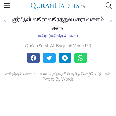
QuranHadits
ta
குர்ஆன் ஸூரா ஸூரத்துல் பகரா வசனம்
௧௭௩
ஸூரா (ஸூரத்துல் பகரா)
Jan Trust Foundation
Qur'an Surah Al-Baqarah Verse 173
Mufti Omar Sheriff Qasimi,
Darul Huda
ஸூரத்துல் பகரா [௨]: ௧௭௩ ~ குர்ஆனின் தமிழ் மொழிபெயர்ப்புகள்
(Word By Word)