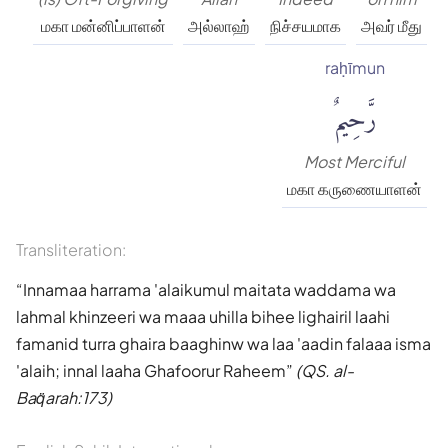
மகா மன்னிப்பாளன்
அல்லாஹ்
நிச்சயமாக
அவர் மீது
raḥīmun
رَّحِيمٌ
Most Merciful
மகா கருணையாளன்
Transliteration:
Innamaa harrama 'alaikumul maitata waddama wa
lahmal khinzeeri wa maaa uhilla bihee lighairil laahi
famanid turra ghaira baaghinw wa laa 'aadin falaaa isma
'alaih; innal laaha Ghafoorur Raheem
(QS. al-
Baq̈arah:173)