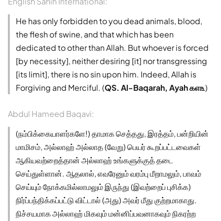
English Sahih International:
He has only forbidden to you dead animals, blood,
the flesh of swine, and that which has been
dedicated to other than Allah. But whoever is forced
[by necessity], neither desiring [it] nor transgressing
[its limit], there is no sin upon him. Indeed, Allah is
Forgiving and Merciful. (
QS. Al-Baqarah, Ayah ௧௭௩
)
Abdul Hameed Baqavi:
(நம்பிக்கையாளர்களே!) தாமாக செத்தது, இரத்தம், பன்றியின்
மாமிசம், அல்லாஹ் அல்லாத (வேறு) பெயர் கூறப்பட்டவைகள்
ஆகியவற்றைத்தான் அல்லாஹ் உங்களுக்குத் தடை
செய்துள்ளான். ஆதலால், எவரேனும் வரம்பு மீறாமலும், பாவம்
செய்யும் நோக்கமில்லாமலும் இருந்து (இவற்றைப் புசிக்க)
நிர்ப்பந்திக்கப்பட்டு விட்டால் (அது) அவர் மீது குற்றமாகாது.
நிச்சயமாக அல்லாஹ் மிகவும் மன்னிப்பவனாகவும் நிகரற்ற