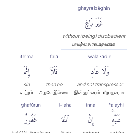
ghayra bāghin
غَيْرَ بَاغٍ
without (being) disobedient
பாவத்தை நாடாதவராக
ith'ma
falā
walā ʿādin
وَلَا عَادٍ
فَلَآ
إِثْمَ
sin
then no
and not transgressor
குற்றம்
அறவே இல்லை
இன்னும் வரம்பு மீறாதவராக
ghafūrun
l-laha
inna
ʿalayhi
عَلَيْهِۚ
إِنَّ
ٱللَّهَ
غَفُورٌ
(is) Oft-Forgiving
Allah
Indeed
on him