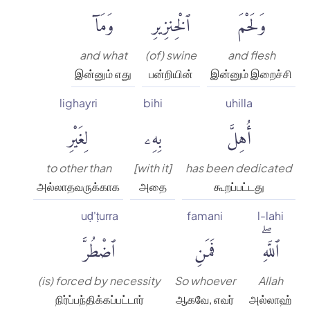
وَلَحْمَ
ٱلْخِنزِيرِ
وَمَآ
and what
(of) swine
and flesh
இன்னும் எது
பன்றியின்
இன்னும் இறைச்சி
lighayri
bihi
uhilla
أُهِلَّ
بِهِۦ
لِغَيْرِ
to other than
[with it]
has been dedicated
அல்லாதவருக்காக
அதை
கூறப்பட்டது
uḍ'ṭurra
famani
l-lahi
ٱللَّهِۖ
فَمَنِ
ٱضْطُرَّ
(is) forced by necessity
So whoever
Allah
நிர்ப்பந்திக்கப்பட்டார்
ஆகவே, எவர்
அல்லாஹ்