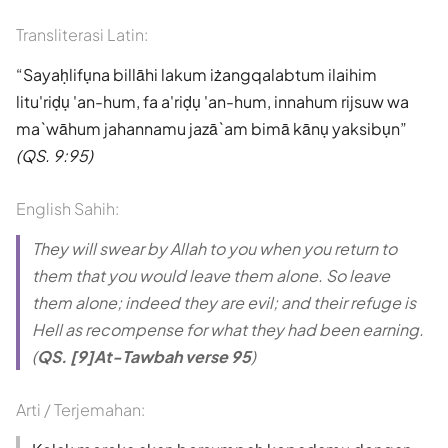
Transliterasi Latin:
Sayaḥlifụna billāhi lakum iżangqalabtum ilaihim
litu'riḍụ 'an-hum, fa a'riḍụ 'an-hum, innahum rijsuw wa
ma`wāhum jahannamu jazā`am bimā kānụ yaksibụn
(QS. 9:95)
English Sahih:
They will swear by Allah to you when you return to
them that you would leave them alone. So leave
them alone; indeed they are evil; and their refuge is
Hell as recompense for what they had been earning.
(
QS. [9]At-Tawbah verse 95
)
Arti / Terjemahan: