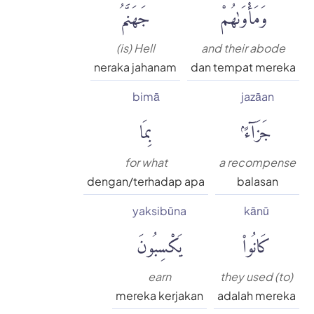
وَمَأْوَىٰهُمْ
جَهَنَّمُ
(is) Hell
and their abode
neraka jahanam
dan tempat mereka
bimā
jazāan
جَزَآءًۢ
بِمَا
for what
a recompense
dengan/terhadap apa
balasan
yaksibūna
kānū
كَانُوا۟
يَكْسِبُونَ
earn
they used (to)
mereka kerjakan
adalah mereka