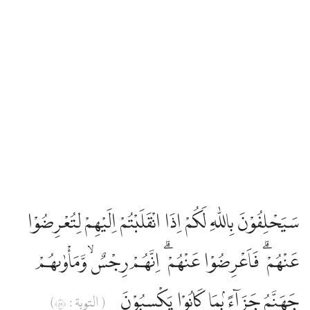
سَيَحْلِفُوْنَ بِاللّٰهِ لَكُمْ اِذَا انْقَلَبْتُمْ اِلَيْهِمْ لِتُعْرِضُوْا
عَنْهُمْ ۗ فَاَعْرِضُوْا عَنْهُمْ ۗ اِنَّهُمْ رِجْسٌۙ وَّمَأْوٰىهُمْ
جَهَنَّمُ جَزَاۤءً ۢبِمَا كَانُوْا يَكْسِبُوْنَ
( التوبة : ٩٥)