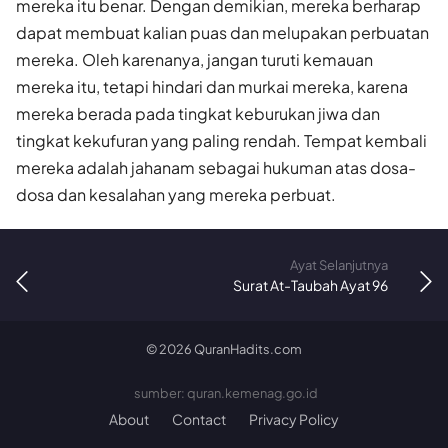
mereka itu benar. Dengan demikian, mereka berharap
dapat membuat kalian puas dan melupakan perbuatan
mereka. Oleh karenanya, jangan turuti kemauan
mereka itu, tetapi hindari dan murkai mereka, karena
mereka berada pada tingkat keburukan jiwa dan
tingkat kekufuran yang paling rendah. Tempat kembali
mereka adalah jahanam sebagai hukuman atas dosa-
dosa dan kesalahan yang mereka perbuat.
Ayat Selanjutnya
Surat At-Taubah Ayat 96
©
2026
QuranHadits.com
sumber: quran.kemenag.go.id
About
Contact
Privacy Policy