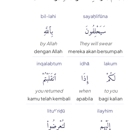
bil-lahi
sayaḥlifūna
سَيَحْلِفُونَ
بِٱللَّهِ
by Allah
They will swear
dengan Allah
mereka akan bersumpah
inqalabtum
idhā
lakum
لَكُمْ
إِذَا
ٱنقَلَبْتُمْ
you returned
when
to you
kamu telah kembali
apabila
bagi kalian
lituʿ'riḍū
ilayhim
إِلَيْهِمْ
لِتُعْرِضُوا۟