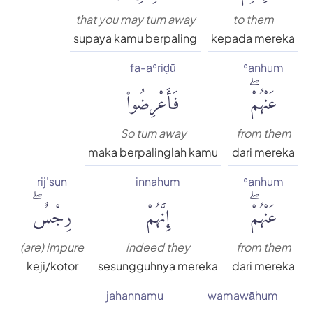
that you may turn away
to them
supaya kamu berpaling
kepada mereka
fa-aʿriḍū
ʿanhum
عَنْهُمْۖ
فَأَعْرِضُوا۟
So turn away
from them
maka berpalinglah kamu
dari mereka
rij'sun
innahum
ʿanhum
عَنْهُمْۖ
إِنَّهُمْ
رِجْسٌۖ
(are) impure
indeed they
from them
keji/kotor
sesungguhnya mereka
dari mereka
jahannamu
wamawāhum