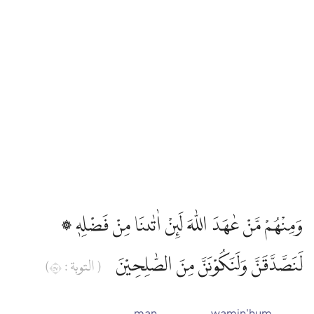
۞ وَمِنْهُمْ مَّنْ عٰهَدَ اللّٰهَ لَىِٕنْ اٰتٰىنَا مِنْ فَضْلِهٖ
لَنَصَّدَّقَنَّ وَلَنَكُوْنَنَّ مِنَ الصّٰلِحِيْنَ
( التوبة : ٧٥)
man
wamin'hum