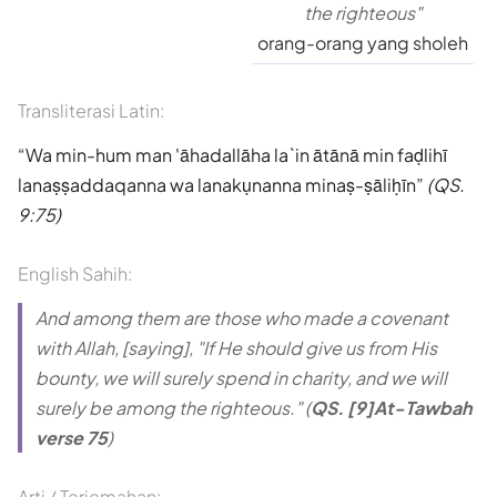
the righteous"
orang-orang yang sholeh
Transliterasi Latin:
Wa min-hum man 'āhadallāha la`in ātānā min faḍlihī
lanaṣṣaddaqanna wa lanakụnanna minaṣ-ṣāliḥīn
(QS.
9:75)
English Sahih:
And among them are those who made a covenant
with Allah, [saying], "If He should give us from His
bounty, we will surely spend in charity, and we will
surely be among the righteous." (
QS. [9]At-Tawbah
verse 75
)
Arti / Terjemahan: