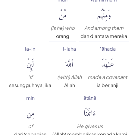
وَمِنْهُم
مَّنْ
(is he) who
And among them
orang
dan diantara mereka
la-in
l-laha
ʿāhada
عَٰهَدَ
ٱللَّهَ
لَئِنْ
"If
(with) Allah
made a covenant
sesungguhnya jika
Allah
ia berjanji
min
ātānā
ءَاتَىٰنَا
مِن
of
He gives us
dari/sebagian
(Allah) memberikan kepada kami