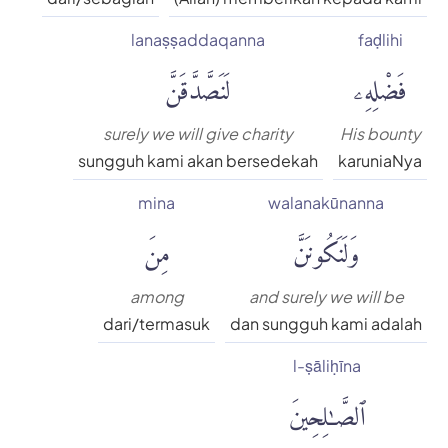
lanaṣṣaddaqanna
faḍlihi
فَضْلِهِۦ
لَنَصَّدَّقَنَّ
surely we will give charity
His bounty
sungguh kami akan bersedekah
karuniaNya
mina
walanakūnanna
وَلَنَكُونَنَّ
مِنَ
among
and surely we will be
dari/termasuk
dan sungguh kami adalah
l-ṣāliḥīna
ٱلصَّٰلِحِينَ