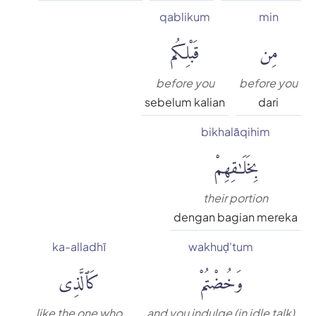
qablikum
min
مِن
قَبْلِكُم
before you
before you
sebelum kalian
dari
bikhalāqihim
بِخَلَٰقِهِمْ
their portion
dengan bagian mereka
ka-alladhī
wakhuḍ'tum
وَخُضْتُمْ
كَٱلَّذِى
like the one who
and you indulge (in idle talk)