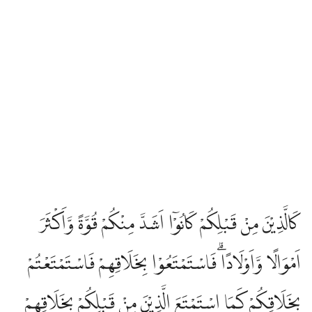
كَالَّذِيْنَ مِنْ قَبْلِكُمْ كَانُوْٓا اَشَدَّ مِنْكُمْ قُوَّةً وَّاَكْثَرَ
اَمْوَالًا وَّاَوْلَادًاۗ فَاسْتَمْتَعُوْا بِخَلَاقِهِمْ فَاسْتَمْتَعْتُمْ
بِخَلَاقِكُمْ كَمَا اسْتَمْتَعَ الَّذِيْنَ مِنْ قَبْلِكُمْ بِخَلَاقِهِمْ