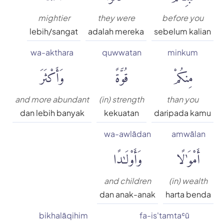
mightier
they were
before you
lebih/sangat
adalah mereka
sebelum kalian
wa-akthara
quwwatan
minkum
مِنكُمْ
قُوَّةً
وَأَكْثَرَ
and more abundant
(in) strength
than you
dan lebih banyak
kekuatan
daripada kamu
wa-awlādan
amwālan
أَمْوَٰلًا
وَأَوْلَٰدًا
and children
(in) wealth
dan anak-anak
harta benda
bikhalāqihim
fa-is'tamtaʿū