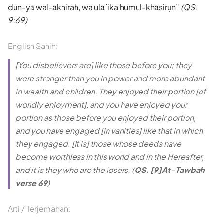
dun-yā wal-ākhirah, wa ulā`ika humul-khāsirụn
(QS.
9:69)
English Sahih:
[You disbelievers are] like those before you; they
were stronger than you in power and more abundant
in wealth and children. They enjoyed their portion [of
worldly enjoyment], and you have enjoyed your
portion as those before you enjoyed their portion,
and you have engaged [in vanities] like that in which
they engaged. [It is] those whose deeds have
become worthless in this world and in the Hereafter,
and it is they who are the losers. (
QS. [9]At-Tawbah
verse 69
)
Arti / Terjemahan: