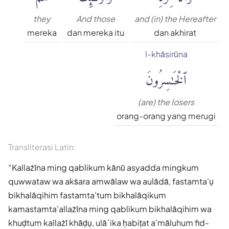
they
And those
and (in) the Hereafter
mereka
dan mereka itu
dan akhirat
l-khāsirūna
ٱلْخَٰسِرُونَ
(are) the losers
orang-orang yang merugi
Transliterasi Latin:
Kallażīna ming qablikum kānū asyadda mingkum
quwwataw wa akṡara amwālaw wa aulādā, fastamta'ụ
bikhalāqihim fastamta'tum bikhalāqikum
kamastamta'allażīna ming qablikum bikhalāqihim wa
khuḍtum kallażī khāḍụ, ulā`ika ḥabiṭat a'māluhum fid-