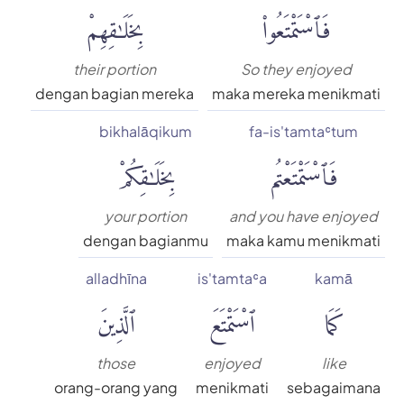
فَٱسْتَمْتَعُوا۟
بِخَلَٰقِهِمْ
their portion
So they enjoyed
dengan bagian mereka
maka mereka menikmati
bikhalāqikum
fa-is'tamtaʿtum
فَٱسْتَمْتَعْتُم
بِخَلَٰقِكُمْ
your portion
and you have enjoyed
dengan bagianmu
maka kamu menikmati
alladhīna
is'tamtaʿa
kamā
كَمَا
ٱسْتَمْتَعَ
ٱلَّذِينَ
those
enjoyed
like
orang-orang yang
menikmati
sebagaimana