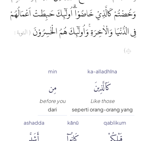
وَخُضْتُمْ كَالَّذِيْ خَاضُوْاۗ اُولٰۤىِٕكَ حَبِطَتْ اَعْمَالُهُمْ
فِى الدُّنْيَا وَالْاٰخِرَةِ ۚوَاُولٰۤىِٕكَ هُمُ الْخٰسِرُوْنَ
( التوبة :
٦٩)
min
ka-alladhīna
كَٱلَّذِينَ
مِن
before you
Like those
dari
seperti orang-orang yang
ashadda
kānū
qablikum
قَبْلِكُمْ
كَانُوٓا۟
أَشَدَّ