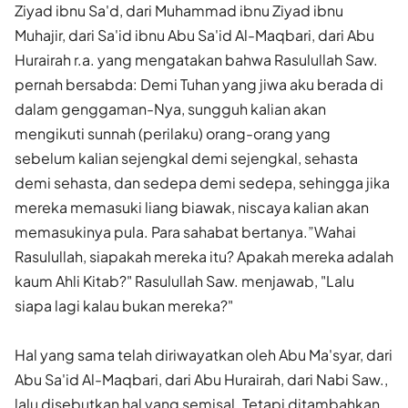
Ziyad ibnu Sa'd, dari Muhammad ibnu Ziyad ibnu
Muhajir, dari Sa'id ibnu Abu Sa'id Al-Maqbari, dari Abu
Hurairah r.a. yang mengatakan bahwa Rasulullah Saw.
pernah bersabda: Demi Tuhan yang jiwa aku berada di
dalam genggaman-Nya, sungguh kalian akan
mengikuti sunnah (perilaku) orang-orang yang
sebelum kalian sejengkal demi sejengkal, sehasta
demi sehasta, dan sedepa demi sedepa, sehingga jika
mereka memasuki liang biawak, niscaya kalian akan
memasukinya pula. Para sahabat bertanya.”Wahai
Rasulullah, siapakah mereka itu? Apakah mereka adalah
kaum Ahli Kitab?" Rasulullah Saw. menjawab, "Lalu
siapa lagi kalau bukan mereka?"
Hal yang sama telah diriwayatkan oleh Abu Ma'syar, dari
Abu Sa'id Al-Maqbari, dari Abu Hurairah, dari Nabi Saw.,
lalu disebutkan hal yang semisal. Tetapi ditambahkan