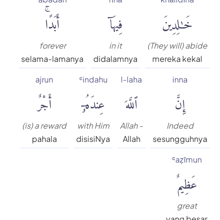
خَٰلِدِينَ
فِيهَآ
أَبَدًاۚ
forever
in it
(They will) abide
selama-lamanya
didalamnya
mereka kekal
ajrun
ʿindahu
l-laha
inna
إِنَّ
ٱللَّهَ
عِندَهُۥٓ
أَجْرٌ
(is) a reward
with Him
Allah -
Indeed
pahala
disisiNya
Allah
sesungguhnya
ʿaẓīmun
عَظِيمٌ
great
yang besar