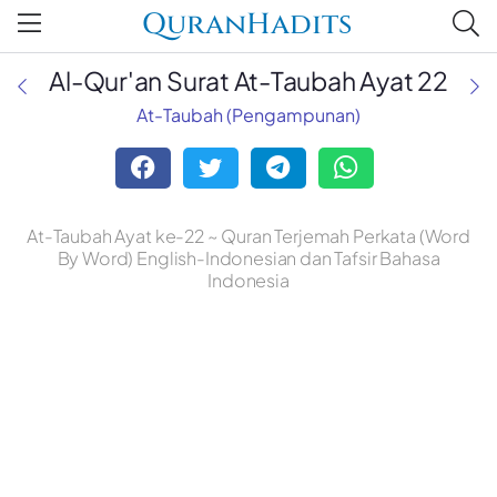
QuranHadits
Al-Qur'an Surat At-Taubah Ayat 22
At-Taubah (Pengampunan)
At-Taubah Ayat ke-22 ~ Quran Terjemah Perkata (Word
By Word) English-Indonesian dan Tafsir Bahasa
Indonesia