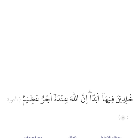
خٰلِدِيْنَ فِيْهَآ اَبَدًا ۗاِنَّ اللّٰهَ عِنْدَهٗٓ اَجْرٌ عَظِيْمٌ
( التوبة
: ٢٢)
abadan
fīhā
khālidīna