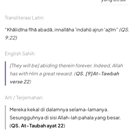
Transliterasi Latin:
Khālidīna fīhā abadā, innallāha 'indahū ajrun 'aẓīm
(QS.
9:22)
English Sahih:
[They will be] abiding therein forever. Indeed, Allah
has with Him a great reward. (
QS. [9]At-Tawbah
verse 22
)
Arti / Terjemahan:
Mereka kekal di dalamnya selama-lamanya.
Sesungguhnya di sisi Allah-lah pahala yang besar.
(
QS. At-Taubah ayat 22
)