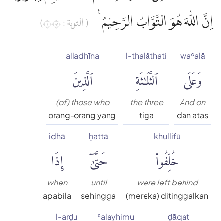
اِنَّ اللّٰهَ هُوَ التَّوَّابُ الرَّحِيْمُ ࣖ
( التوبة : ١١٨)
alladhīna
l-thalāthati
waʿalā
وَعَلَى
ٱلثَّلَٰثَةِ
ٱلَّذِينَ
(of) those who
the three
And on
orang-orang yang
tiga
dan atas
idhā
ḥattā
khullifū
خُلِّفُوا۟
حَتَّىٰٓ
إِذَا
when
until
were left behind
apabila
sehingga
(mereka) ditinggalkan
l-arḍu
ʿalayhimu
ḍāqat