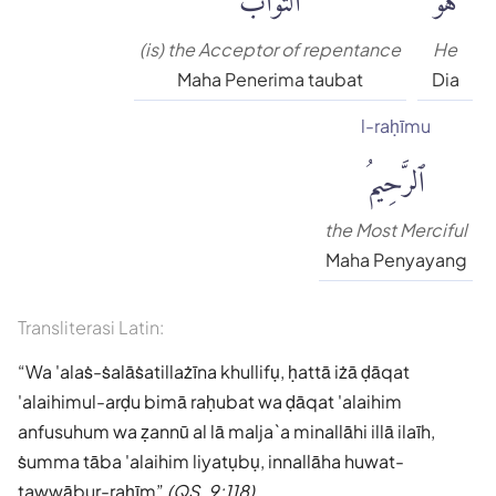
(is) the Acceptor of repentance
He
Maha Penerima taubat
Dia
l-raḥīmu
ٱلرَّحِيمُ
the Most Merciful
Maha Penyayang
Transliterasi Latin:
Wa 'alaṡ-ṡalāṡatillażīna khullifụ, ḥattā iżā ḍāqat
'alaihimul-arḍu bimā raḥubat wa ḍāqat 'alaihim
anfusuhum wa ẓannū al lā malja`a minallāhi illā ilaīh,
ṡumma tāba 'alaihim liyatụbụ, innallāha huwat-
tawwābur-raḥīm
(QS. 9:118)