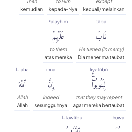
Then
to Him
except
kemudian
kepada-Nya
kecuali/melainkan
ʿalayhim
tāba
تَابَ
عَلَيْهِمْ
to them
He turned (in mercy)
atas mereka
Dia menerima taubat
l-laha
inna
liyatūbū
لِيَتُوبُوٓا۟ۚ
إِنَّ
ٱللَّهَ
Allah
Indeed
that they may repent
Allah
sesungguhnya
agar mereka bertaubat
l-tawābu
huwa
هُوَ
ٱلتَّوَّابُ