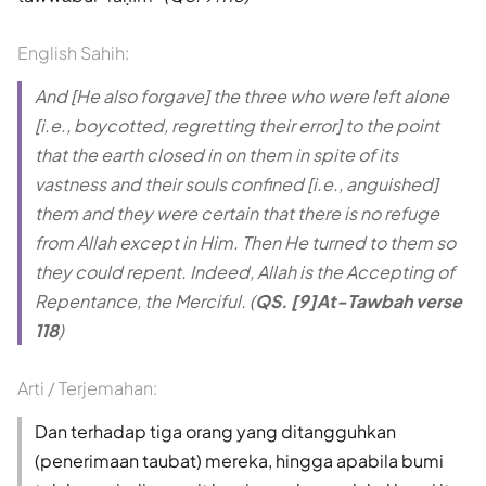
English Sahih:
And [He also forgave] the three who were left alone
[i.e., boycotted, regretting their error] to the point
that the earth closed in on them in spite of its
vastness and their souls confined [i.e., anguished]
them and they were certain that there is no refuge
from Allah except in Him. Then He turned to them so
they could repent. Indeed, Allah is the Accepting of
Repentance, the Merciful. (
QS. [9]At-Tawbah verse
118
)
Arti / Terjemahan:
Dan terhadap tiga orang yang ditangguhkan
(penerimaan taubat) mereka, hingga apabila bumi