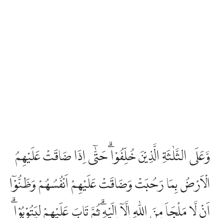
وَّعَلَى الثَّلٰثَةِ الَّذِيْنَ خُلِّفُوْاۗ حَتّٰٓى اِذَا ضَاقَتْ عَلَيْهِمُ
الْاَرْضُ بِمَا رَحُبَتْ وَضَاقَتْ عَلَيْهِمْ اَنْفُسُهُمْ وَظَنُّوْٓا
اَنْ لَّا مَلْجَاَ مِنَ اللّٰهِ اِلَّآ اِلَيْهِۗ ثُمَّ تَابَ عَلَيْهِمْ لِيَتُوْبُوْاۗ