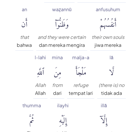
an
waẓannū
anfusuhum
أَنفُسُهُمْ
وَظَنُّوٓا۟
أَن
that
and they were certain
their own souls
bahwa
dan mereka mengira
jiwa mereka
l-lahi
mina
malja-a
lā
لَّا
مَلْجَأَ
مِنَ
ٱللَّهِ
Allah
from
refuge
(there is) no
Allah
dari
tempat lari
tidak ada
thumma
ilayhi
illā
إِلَّآ
إِلَيْهِ
ثُمَّ