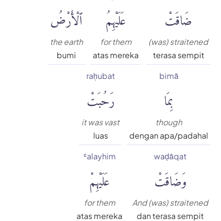
ضَاقَتْ
عَلَيْهِمُ
ٱلْأَرْضُ
the earth
for them
(was) straitened
bumi
atas mereka
terasa sempit
raḥubat
bimā
بِمَا
رَحُبَتْ
it was vast
though
luas
dengan apa/padahal
ʿalayhim
waḍāqat
وَضَاقَتْ
عَلَيْهِمْ
for them
And (was) straitened
atas mereka
dan terasa sempit