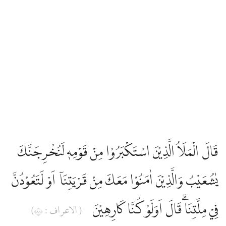
قَالَ الْمَلَاُ الَّذِيْنَ اسْتَكْبَرُوْا مِنْ قَوْمِهٖ لَنُخْرِجَنَّكَ
يٰشُعَيْبُ وَالَّذِيْنَ اٰمَنُوْا مَعَكَ مِنْ قَرْيَتِنَآ اَوْ لَتَعُوْدُنَّ
فِيْ مِلَّتِنَاۗ قَالَ اَوَلَوْ كُنَّا كَارِهِيْنَ
( الاعراف : ٨٨)