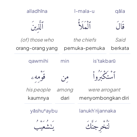
alladhīna
l-mala-u
qāla
قَالَ
ٱلْمَلَأُ
ٱلَّذِينَ
(of) those who
the chiefs
Said
orang-orang yang
pemuka-pemuka
berkata
qawmihi
min
is'takbarū
ٱسْتَكْبَرُوا۟
مِن
قَوْمِهِۦ
his people
among
were arrogant
kaumnya
dari
menyombongkan diri
yāshuʿaybu
lanukh'rijannaka
لَنُخْرِجَنَّكَ
يَٰشُعَيْبُ