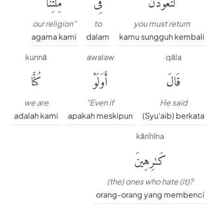
our religion"
to
you must return
agama kami
dalam
kamu sungguh kembali
kunnā
awalaw
qāla
قَالَ
أَوَلَوْ
كُنَّا
we are
"Even if
He said
adalah kami
apakah meskipun
(Syu'aib) berkata
kārihīna
كَٰرِهِينَ
(the) ones who hate (it)?
orang-orang yang membenci