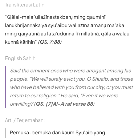
Transliterasi Latin:
Qālal-mala`ullażīnastakbarụ ming qaumihī
lanukhrijannaka yā syu'aibu wallażīna āmanụ ma'aka
ming qaryatinā au lata'ụdunna fī millatinā, qāla a walau
kunnā kārihīn
(QS. 7:88)
English Sahih:
Said the eminent ones who were arrogant among his
people, "We will surely evict you, O Shuaib, and those
who have believed with you from our city, or you must
return to our religion." He said, "Even if we were
unwilling? (
QS. [7]Al-A'raf verse 88
)
Arti / Terjemahan:
Pemuka-pemuka dan kaum Syu'aib yang