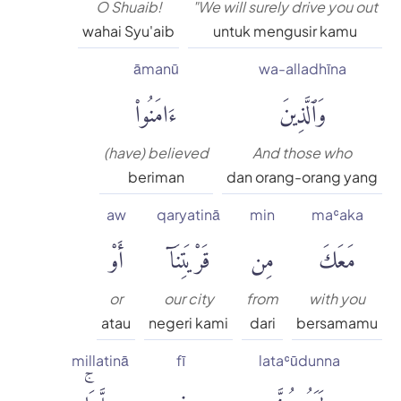
O Shuaib!
"We will surely drive you out
wahai Syu'aib
untuk mengusir kamu
āmanū
wa-alladhīna
وَٱلَّذِينَ
ءَامَنُوا۟
(have) believed
And those who
beriman
dan orang-orang yang
aw
qaryatinā
min
maʿaka
مَعَكَ
مِن
قَرْيَتِنَآ
أَوْ
or
our city
from
with you
atau
negeri kami
dari
bersamamu
millatinā
fī
lataʿūdunna
لَتَعُودُنَّ
فِى
مِلَّتِنَاۚ