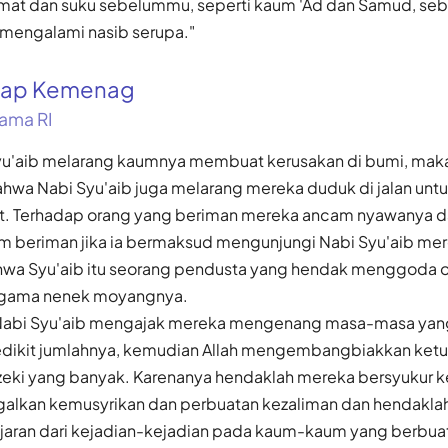
umat dan suku sebelummu, seperti kaum 'Ad dan Samud, seb
 mengalami nasib serupa."
gkap Kemenag
ama RI
u'aib melarang kaumnya membuat kerusakan di bumi, maka 
wa Nabi Syu'aib juga melarang mereka duduk di jalan u
t. Terhadap orang yang beriman mereka ancam nyawanya d
m beriman jika ia bermaksud mengunjungi Nabi Syu'aib me
wa Syu'aib itu seorang pendusta yang hendak menggoda o
agama nenek moyangnya.
 Nabi Syu'aib mengajak mereka mengenang masa-masa yang 
dikit jumlahnya, kemudian Allah mengembangbiakkan ket
eki yang banyak. Karenanya hendaklah mereka bersyukur k
alkan kemusyrikan dan perbuatan kezaliman dan hendakla
aran dari kejadian-kejadian pada kaum-kaum yang berbuat