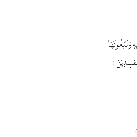
 وَتَبْغُوْنَهَا
مُفْسِدِيْنَ
(