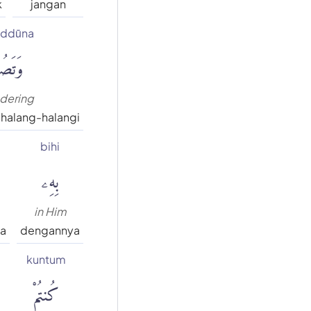
k
jangan
uddūna
وَتَصُ
ndering
halang-halangi
bihi
بِهِۦ
in Him
ya
dengannya
kuntum
كُنتُمْ