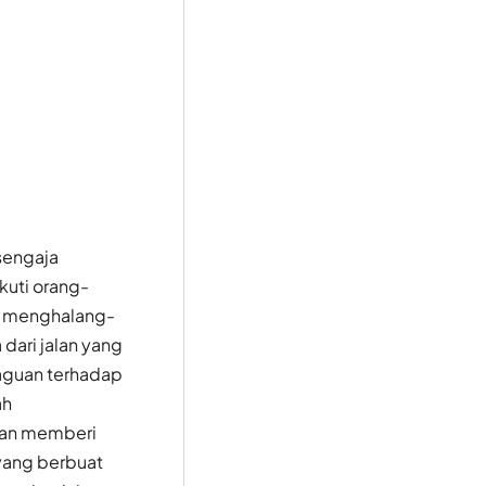
sengaja
kuti orang-
s menghalang-
dari jalan yang
aguan terhadap
ah
an memberi
yang berbuat