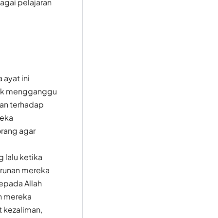
agai pelajaran
ayat ini
ntuk mengganggu
an terhadap
reka
rang agar
lalu ketika
urunan mereka
epada Allah
h mereka
 kezaliman,