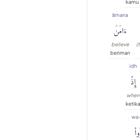
kamu 
āmana
ءَامَنَ
believe
(
beriman
idh
إِذْ
when
ketik
wa-
وا۟