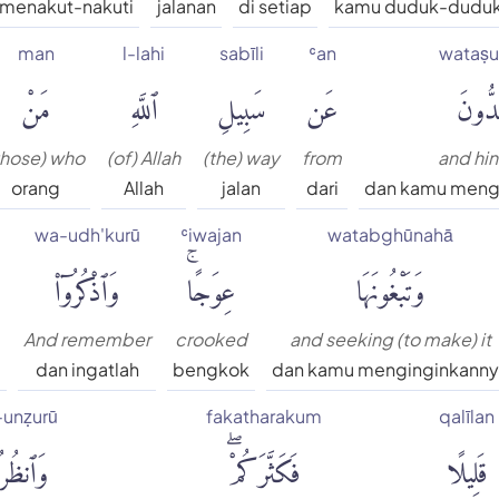
menakut-nakuti
jalanan
di setiap
kamu duduk-dudu
man
l-lahi
sabīli
ʿan
wataṣ
دُّونَ
عَن
سَبِيلِ
ٱللَّهِ
مَنْ
those) who
(of) Allah
(the) way
from
and hi
orang
Allah
jalan
dari
dan kamu meng
wa-udh'kurū
ʿiwajan
watabghūnahā
وَتَبْغُونَهَا
عِوَجًاۚ
وَٱذْكُرُوٓا۟
And remember
crooked
and seeking (to make) it
a
dan ingatlah
bengkok
dan kamu menginginkann
unẓurū
fakatharakum
qalīlan
قَلِيلًا
فَكَثَّرَكُمْۖ
وَٱنظُرُ