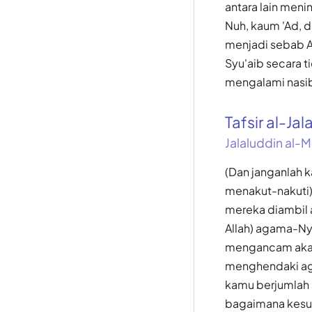
antara lain men
Nuh, kaum 'Ad, 
menjadi sebab 
Syu'aib secara 
mengalami nasib 
Tafsir al-Jal
Jalaluddin al-M
(Dan janganlah k
menakut-nakuti)
mereka diambil 
Allah) agama-Ny
mengancam akan 
menghendaki agar
kamu berjumlah 
bagaimana kesud