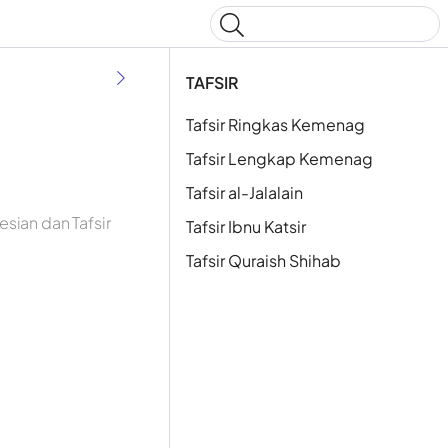
Type to start searching
TAFSIR
Tafsir Ringkas Kemenag
Tafsir Lengkap Kemenag
Tafsir al-Jalalain
sian dan Tafsir
Tafsir Ibnu Katsir
Tafsir Quraish Shihab