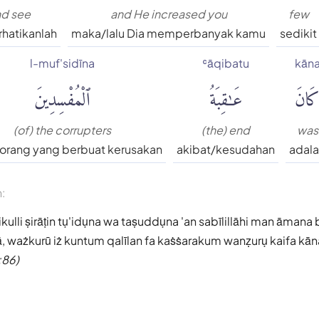
d see
and He increased you
few
rhatikanlah
maka/lalu Dia memperbanyak kamu
sedikit
l-muf'sidīna
ʿāqibatu
kān
َانَ
عَٰقِبَةُ
ٱلْمُفْسِدِينَ
(of) the corrupters
(the) end
was
orang yang berbuat kerusakan
akibat/kesudahan
adal
n:
kulli ṣirāṭin tụ'idụna wa taṣuddụna 'an sabīlillāhi man āmana 
, ważkurū iż kuntum qalīlan fa kaṡṡarakum wanẓurụ kaifa kān
:86)