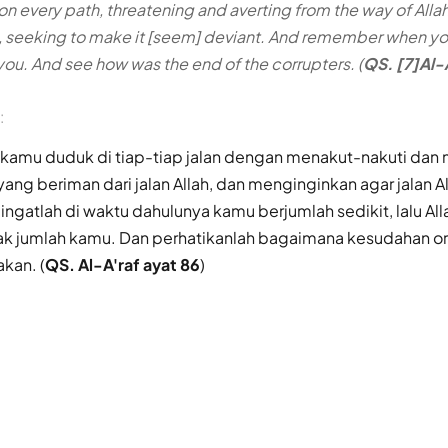
 on every path, threatening and averting from the way of All
m, seeking to make it [seem] deviant. And remember when y
ou. And see how was the end of the corrupters. (
QS. [7]Al-
:
 kamu duduk di tiap-tiap jalan dengan menakut-nakuti da
yang beriman dari jalan Allah, dan menginginkan agar jalan Al
ngatlah di waktu dahulunya kamu berjumlah sedikit, lalu All
 jumlah kamu. Dan perhatikanlah bagaimana kesudahan o
kan. (
QS. Al-A'raf ayat 86
)