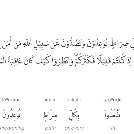
لِّ صِرَاطٍ تُوْعِدُوْنَ وَتَصُدُّوْنَ عَنْ سَبِيْلِ اللّٰهِ مَنْ اٰمَنَ بِهٖ
 اِذْ كُنْتُمْ قَلِيْلًا فَكَثَّرَكُمْۖ وَانْظُرُوْا كَيْفَ كَانَ عَاقِبَةُ الْ
tūʿidūna
ṣirāṭin
bikulli
taqʿudū
تَقْعُدُوا۟
بِكُلِّ
صِرَٰطٍ
تُوعِدُونَ
threatening
path
on every
sit