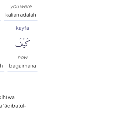
you were
kalian adalah
a
kayfa
كَيْفَ
ك
how
ah
bagaimana
bihī wa
a 'āqibatul-