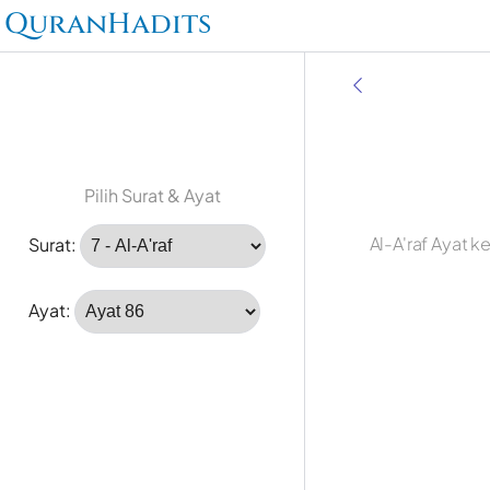
QuranHadits
Pilih Surat & Ayat
Al-A'raf Ayat 
Surat:
Ayat: