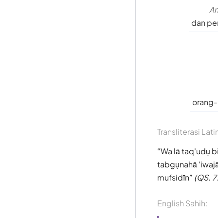
An
dan pe
orang-
Transliterasi Lati
Wa lā taq'udụ bi
tabgụnahā 'iwajā
mufsidīn
(QS. 7
English Sahih: