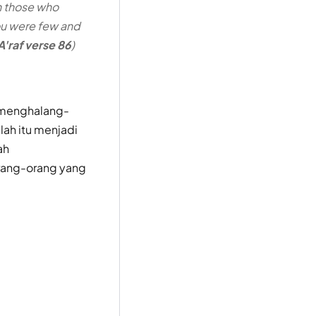
ah those who
ou were few and
A'raf verse 86
)
n menghalang-
lah itu menjadi
ah
rang-orang yang