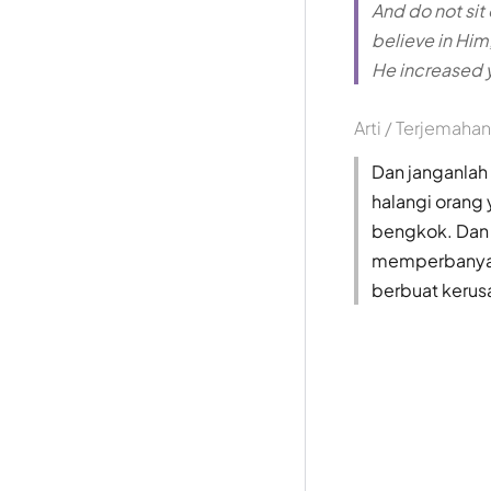
And do not sit
believe in Hi
He increased y
Arti / Terjemahan
Dan janganlah
halangi orang 
bengkok. Dan i
memperbanyak
berbuat kerusa