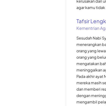
kerusakan dari 
agar kamu tidak
Tafsir Len
Kementrian Ag
Sesudah Nabi Sy
menerangkan bah
orang yang lewa
orang yang belu
mengatakan bah
meninggalkan 
Pada akhir ayat
mereka masih se
dan memberi rez
dengan meningg
mengambil pelaj