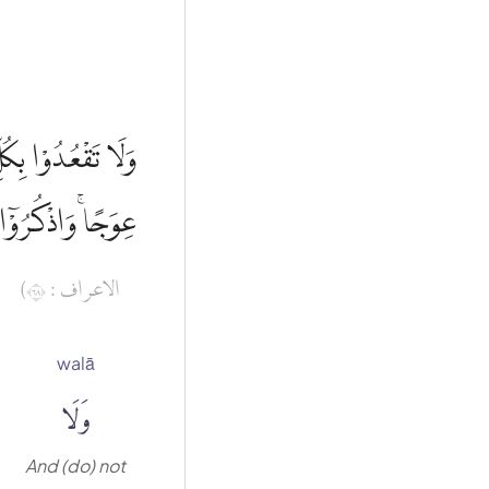
وَلَا تَقْعُدُوْا بِكُ
عِوَجًاۚ وَاذْكُرُوْٓا
الاعراف : ٨٦)
walā
وَلَا
And (do) not