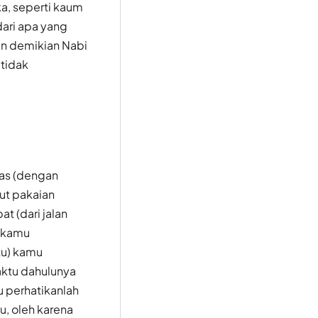
a, seperti kaum
ari apa yang
n demikian Nabi
tidak
tas (dengan
ut pakaian
 (dari jalan
a kamu
tu) kamu
waktu dahulunya
 perhatikanlah
, oleh karena