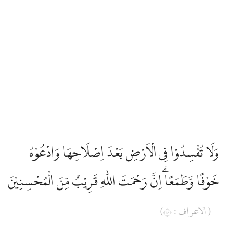
وَلَا تُفْسِدُوْا فِى الْاَرْضِ بَعْدَ اِصْلَاحِهَا وَادْعُوْهُ
خَوْفًا وَّطَمَعًاۗ اِنَّ رَحْمَتَ اللّٰهِ قَرِيْبٌ مِّنَ الْمُحْسِنِيْنَ
( الاعراف : ٥٦)