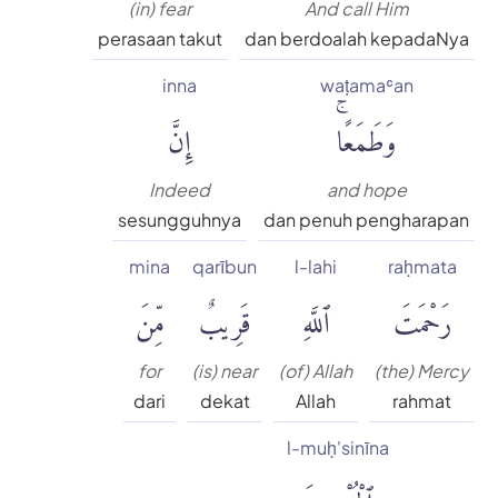
(in) fear
And call Him
perasaan takut
dan berdoalah kepadaNya
inna
waṭamaʿan
وَطَمَعًاۚ
إِنَّ
Indeed
and hope
sesungguhnya
dan penuh pengharapan
mina
qarībun
l-lahi
raḥmata
رَحْمَتَ
ٱللَّهِ
قَرِيبٌ
مِّنَ
for
(is) near
(of) Allah
(the) Mercy
dari
dekat
Allah
rahmat
l-muḥ'sinīna
ٱلْمُحْسِنِينَ