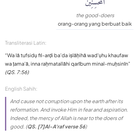
the good-doers
orang-orang yang berbuat baik
Transliterasi Latin:
Wa lā tufsidụ fil-arḍi ba'da iṣlāḥihā wad'ụhu khaufaw
wa ṭama'ā, inna raḥmatallāhi qarībum minal-muḥsinīn
(QS. 7:56)
English Sahih:
And cause not corruption upon the earth after its
reformation. And invoke Him in fear and aspiration.
Indeed, the mercy of Allah is near to the doers of
good. (
QS. [7]Al-A'raf verse 56
)