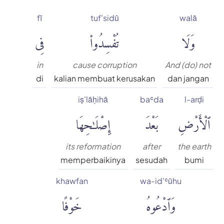
fī
tuf'sidū
walā
وَلَا
تُفْسِدُوا۟
فِى
in
cause corruption
And (do) not
di
kalian membuat kerusakan
dan jangan
iṣ'lāḥihā
baʿda
l-arḍi
ٱلْأَرْضِ
بَعْدَ
إِصْلَٰحِهَا
its reformation
after
the earth
memperbaikinya
sesudah
bumi
khawfan
wa-id'ʿūhu
وَٱدْعُوهُ
خَوْفًا