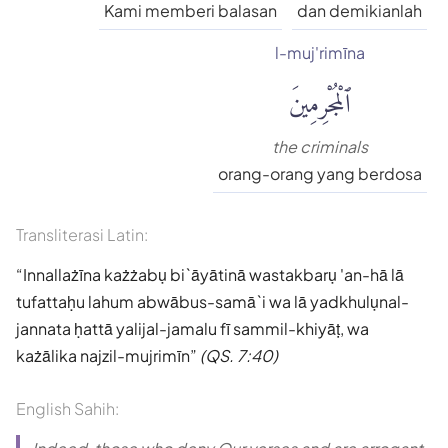
Kami memberi balasan
dan demikianlah
l-muj'rimīna
ٱلْمُجْرِمِينَ
the criminals
orang-orang yang berdosa
Transliterasi Latin:
Innallażīna każżabụ bi`āyātinā wastakbarụ 'an-hā lā
tufattaḥu lahum abwābus-samā`i wa lā yadkhulụnal-
jannata ḥattā yalijal-jamalu fī sammil-khiyāṭ, wa
każālika najzil-mujrimīn
(QS. 7:40)
English Sahih: