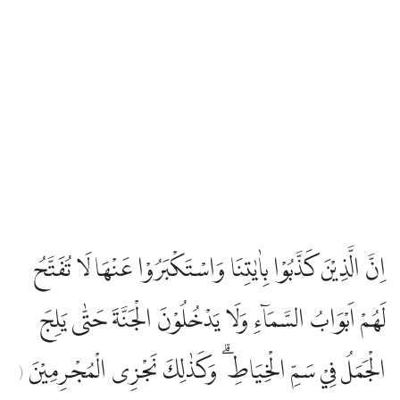
اِنَّ الَّذِيْنَ كَذَّبُوْا بِاٰيٰتِنَا وَاسْتَكْبَرُوْا عَنْهَا لَا تُفَتَّحُ
لَهُمْ اَبْوَابُ السَّمَاۤءِ وَلَا يَدْخُلُوْنَ الْجَنَّةَ حَتّٰى يَلِجَ
الْجَمَلُ فِيْ سَمِّ الْخِيَاطِ ۗ وَكَذٰلِكَ نَجْزِى الْمُجْرِمِيْنَ
(