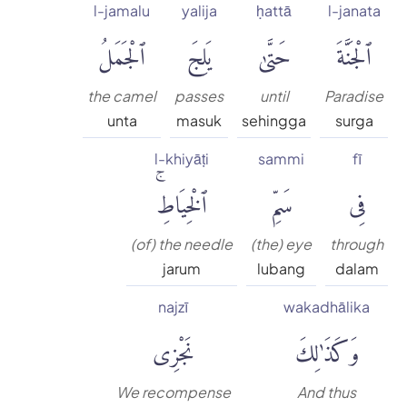
l-jamalu
yalija
ḥattā
l-janata
ٱلْجَنَّةَ
حَتَّىٰ
يَلِجَ
ٱلْجَمَلُ
the camel
passes
until
Paradise
unta
masuk
sehingga
surga
l-khiyāṭi
sammi
fī
فِى
سَمِّ
ٱلْخِيَاطِۚ
(of) the needle
(the) eye
through
jarum
lubang
dalam
najzī
wakadhālika
وَكَذَٰلِكَ
نَجْزِى
We recompense
And thus