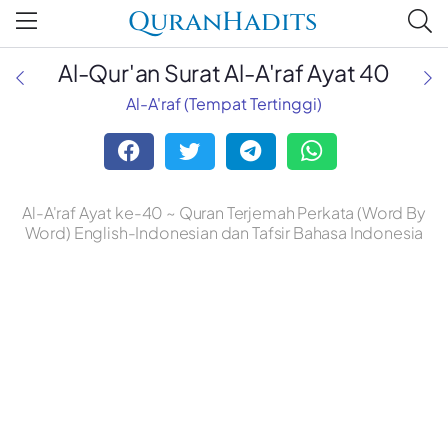
QuranHadits
Al-Qur'an Surat Al-A'raf Ayat 40
Al-A'raf (Tempat Tertinggi)
Al-A'raf Ayat ke-40 ~ Quran Terjemah Perkata (Word By
Word) English-Indonesian dan Tafsir Bahasa Indonesia