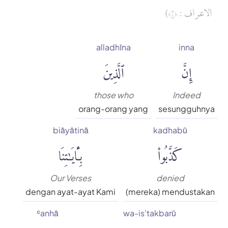
الاعراف : ٤٠)
alladhīna
inna
إِنَّ
ٱلَّذِينَ
those who
Indeed
orang-orang yang
sesungguhnya
biāyātinā
kadhabū
كَذَّبُوا۟
بِـَٔايَٰتِنَا
Our Verses
denied
dengan ayat-ayat Kami
(mereka) mendustakan
ʿanhā
wa-is'takbarū