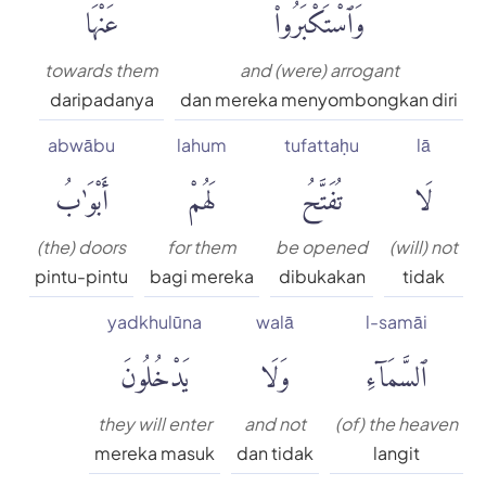
وَٱسْتَكْبَرُوا۟
عَنْهَا
towards them
and (were) arrogant
daripadanya
dan mereka menyombongkan diri
abwābu
lahum
tufattaḥu
lā
لَا
تُفَتَّحُ
لَهُمْ
أَبْوَٰبُ
(the) doors
for them
be opened
(will) not
pintu-pintu
bagi mereka
dibukakan
tidak
yadkhulūna
walā
l-samāi
ٱلسَّمَآءِ
وَلَا
يَدْخُلُونَ
they will enter
and not
(of) the heaven
mereka masuk
dan tidak
langit