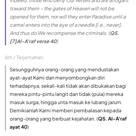
Indeed, those who deny Our verses and are arrogant
toward them – the gates of Heaven will not be
opened for them, nor will they enter Paradise until a
camel enters into the eye of a needle [i.e., never].
And thus do We recompense the criminals. (
QS.
[7]Al-A'raf verse 40
)
Arti / Terjemahan:
Sesungguhnya orang-orang yang mendustakan
ayat-ayat Kami dan menyombongkan diri
terhadapnya, sekali-kali tidak akan dibukakan bagi
mereka pintu-pintu langit dan tidak (pula) mereka
masuk surga, hingga unta masuk ke lubang jarum.
Demikianlah Kami memberi pembalasan kepada
orang-orang yang berbuat kejahatan. (
QS. Al-A'raf
ayat 40
)