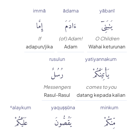
immā
ādama
yābanī
يَٰبَنِىٓ
ءَادَمَ
إِمَّا
If
(of) Adam!
O Children
adapun/jika
Adam
Wahai keturunan
rusulun
yatiyannakum
يَأْتِيَنَّكُمْ
رُسُلٌ
Messengers
comes to you
Rasul-Rasul
datang kepada kalian
ʿalaykum
yaquṣṣūna
minkum
مِّنكُمْ
يَقُصُّونَ
عَلَيْكُمْ