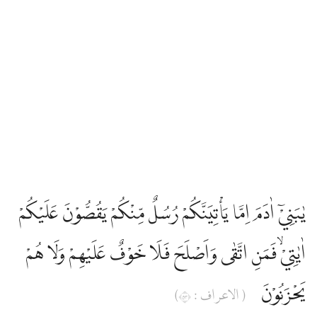
يٰبَنِيْٓ اٰدَمَ اِمَّا يَأْتِيَنَّكُمْ رُسُلٌ مِّنْكُمْ يَقُصُّوْنَ عَلَيْكُمْ
اٰيٰتِيْۙ فَمَنِ اتَّقٰى وَاَصْلَحَ فَلَا خَوْفٌ عَلَيْهِمْ وَلَا هُمْ
يَحْزَنُوْنَ
( الاعراف : ٣٥)