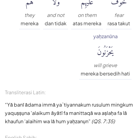
they
and not
on them
fear
mereka
dan tidak
atas mereka
rasa takut
yaḥzanūna
يَحْزَنُونَ
will grieve
mereka bersedih hati
Transliterasi Latin:
Yā banī ādama immā ya`tiyannakum rusulum mingkum
yaquṣṣụna 'alaikum āyātī fa manittaqā wa aṣlaḥa fa lā
khaufun 'alaihim wa lā hum yaḥzanụn
(QS. 7:35)
English Sahih: