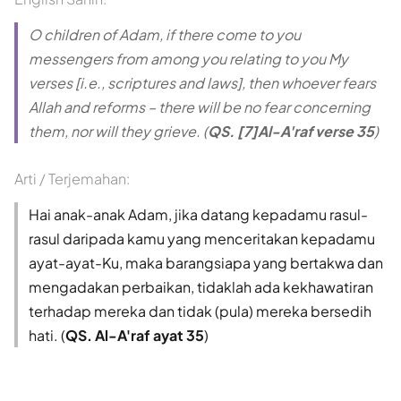
O children of Adam, if there come to you
messengers from among you relating to you My
verses [i.e., scriptures and laws], then whoever fears
Allah and reforms – there will be no fear concerning
them, nor will they grieve. (
QS. [7]Al-A'raf verse 35
)
Arti / Terjemahan:
Hai anak-anak Adam, jika datang kepadamu rasul-
rasul daripada kamu yang menceritakan kepadamu
ayat-ayat-Ku, maka barangsiapa yang bertakwa dan
mengadakan perbaikan, tidaklah ada kekhawatiran
terhadap mereka dan tidak (pula) mereka bersedih
hati. (
QS. Al-A'raf ayat 35
)