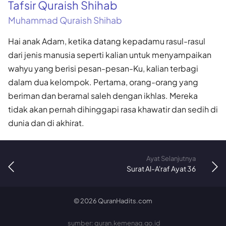
Tafsir Quraish Shihab
Muhammad Quraish Shihab
Hai anak Adam, ketika datang kepadamu rasul-rasul
dari jenis manusia seperti kalian untuk menyampaikan
wahyu yang berisi pesan-pesan-Ku, kalian terbagi
dalam dua kelompok. Pertama, orang-orang yang
beriman dan beramal saleh dengan ikhlas. Mereka
tidak akan pernah dihinggapi rasa khawatir dan sedih di
dunia dan di akhirat.
Ayat Selanjutnya
Surat Al-A'raf Ayat 36
©
2026
QuranHadits.com
sumber: quran.kemenag.go.id