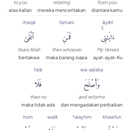
to you
relating
from you
atas kalian
mereka menceritakan
diantara kamu
ittaqā
famani
āyātī
ءَايَٰتِىۙ
فَمَنِ
ٱتَّقَىٰ
fears Allah
then whoever
My Verses
bertakwa
maka barang siapa
ayat-ayat-Ku
falā
wa-aṣlaḥa
وَأَصْلَحَ
فَلَا
then no
and reforms
maka tidak ada
dan mengadakan perbaikan
hum
walā
ʿalayhim
khawfun
خَوْفٌ
عَلَيْهِمْ
وَلَا
هُمْ