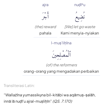
ajra
nuḍīʿu
نُضِيعُ
أَجْرَ
(the) reward
[We] let go waste
pahala
Kami menyia-nyiakan
l-muṣ'liḥīna
ٱلْمُصْلِحِينَ
(of) the reformers
orang-orang yang mengadakan perbaikan
Transliterasi Latin:
Wallażīna yumassikụna bil-kitābi wa aqāmuṣ-ṣalāh,
innā lā nuḍī'u ajral-muṣliḥīn
(QS. 7:170)