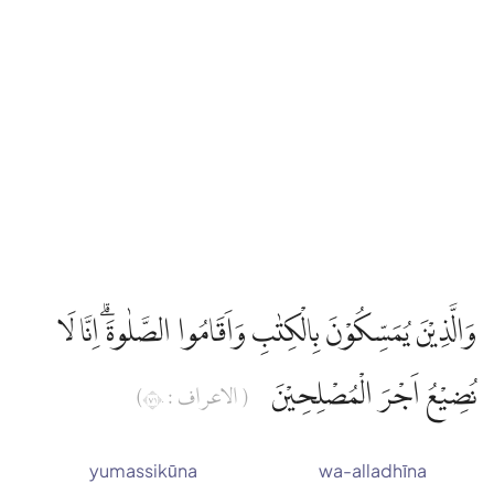
وَالَّذِيْنَ يُمَسِّكُوْنَ بِالْكِتٰبِ وَاَقَامُوا الصَّلٰوةَۗ اِنَّا لَا
نُضِيْعُ اَجْرَ الْمُصْلِحِيْنَ
( الاعراف : ١٧٠)
yumassikūna
wa-alladhīna