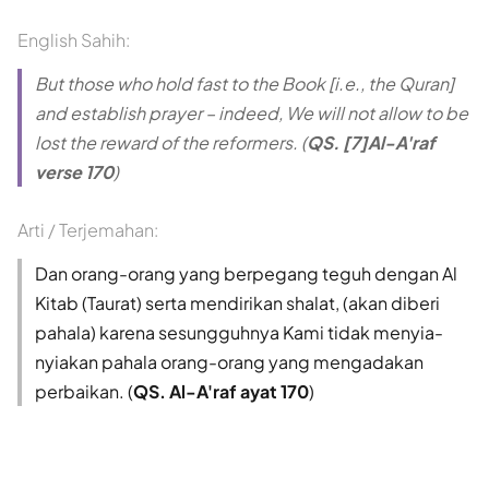
English Sahih:
But those who hold fast to the Book [i.e., the Quran]
and establish prayer – indeed, We will not allow to be
lost the reward of the reformers. (
QS. [7]Al-A'raf
verse 170
)
Arti / Terjemahan:
Dan orang-orang yang berpegang teguh dengan Al
Kitab (Taurat) serta mendirikan shalat, (akan diberi
pahala) karena sesungguhnya Kami tidak menyia-
nyiakan pahala orang-orang yang mengadakan
perbaikan. (
QS. Al-A'raf ayat 170
)