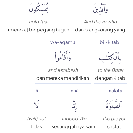
وَٱلَّذِينَ
يُمَسِّكُونَ
hold fast
And those who
(mereka) berpegang teguh
dan orang-orang yang
wa-aqāmū
bil-kitābi
بِٱلْكِتَٰبِ
وَأَقَامُوا۟
and establish
to the Book
dan mereka mendirikan
dengan Kitab
lā
innā
l-ṣalata
ٱلصَّلَوٰةَ
إِنَّا
لَا
(will) not
indeed We
the prayer
tidak
sesungguhnya kami
sholat