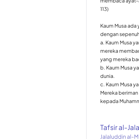
membaca ayat-aya
113)
Kaum Musa ada y
dengan sepenuh 
a. Kaum Musa ya
mereka membaca 
yang mereka bac
b. Kaum Musa y
dunia.
c. Kaum Musa ya
Mereka beriman
kepada Muhamma
Tafsir al-Jal
Jalaluddin al-M