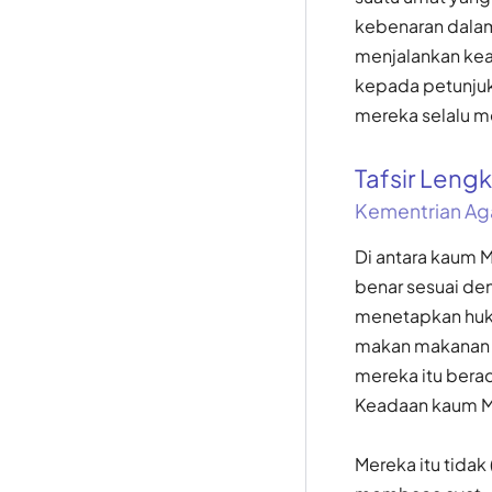
kebenaran dalam 
menjalankan ke
kepada petunjuk 
mereka selalu m
Tafsir Len
Kementrian Ag
Di antara kaum 
benar sesuai de
menetapkan huku
makan makanan y
mereka itu ber
Keadaan kaum Mus
Mereka itu tidak