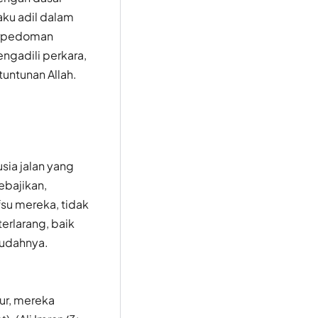
aku adil dalam
erpedoman
ngadili perkara,
untunan Allah.
ia jalan yang
ebajikan,
su mereka, tidak
erlarang, baik
sudahnya.
jur, mereka