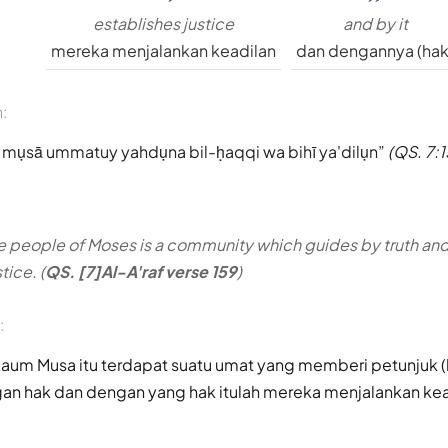
establishes justice
and by it
mereka menjalankan keadilan
dan dengannya (hak
n:
mụsā ummatuy yahdụna bil-ḥaqqi wa bihī ya'dilụn
(QS. 7:1
 people of Moses is a community which guides by truth and 
tice. (
QS. [7]Al-A'raf verse 159
)
:
 kaum Musa itu terdapat suatu umat yang memberi petunjuk
an hak dan dengan yang hak itulah mereka menjalankan kead