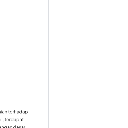
aian terhadap
il, terdapat
dengan dasar