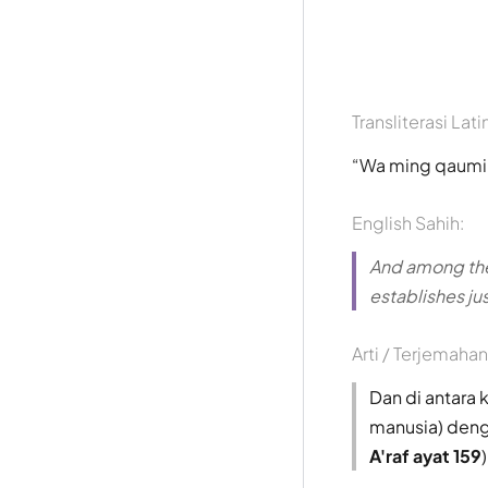
Transliterasi Lati
Wa ming qaumi 
English Sahih:
And among the
establishes jus
Arti / Terjemahan
Dan di antara
manusia) deng
A'raf ayat 159
)