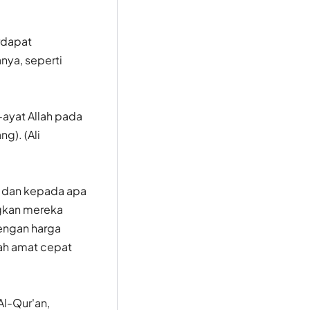
erdapat
ya, seperti
-ayat Allah pada
g). (Ali
h dan kepada apa
gkan mereka
dengan harga
lah amat cepat
l-Qur'an,