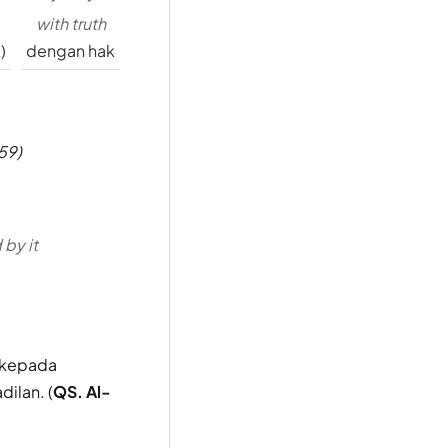
with truth
)
dengan hak
59)
by it
 (kepada
ilan. (
QS. Al-