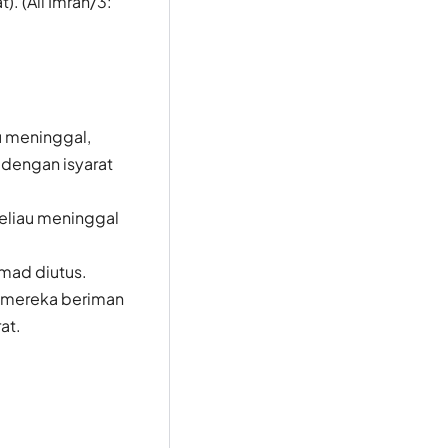
. (Ali Imran/3:
u meninggal,
dengan isyarat
eliau meninggal
mad diutus.
 mereka beriman
at.