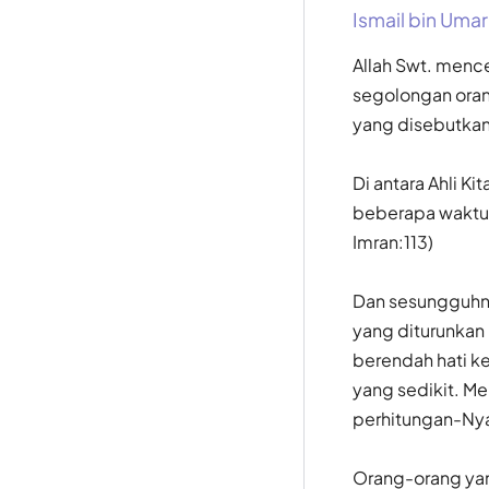
Ismail bin Umar
Allah Swt. mence
segolongan oran
yang disebutkan 
Di antara Ahli K
beberapa waktu 
Imran:113)
Dan sesungguhny
yang diturunkan
berendah hati k
yang sedikit. M
perhitungan-Nya.
Orang-orang yan