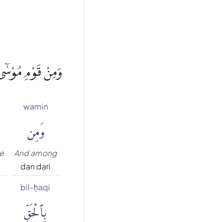
وَمِنْ قَوْمِ مُوْسٰٓى ا
wamin
وَمِن
le
And among
dan dari
bil-ḥaqi
بِٱلْحَقِّ