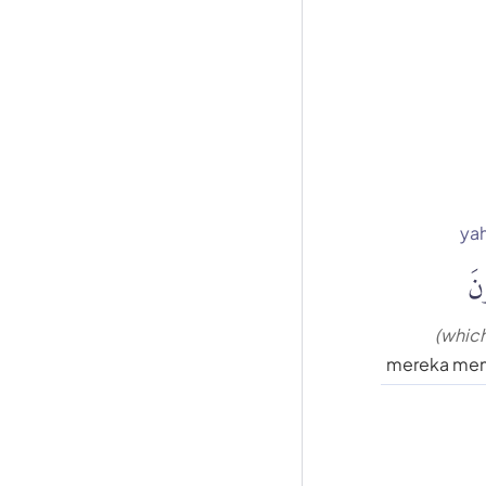
ya
ونَ
(whic
mereka mem