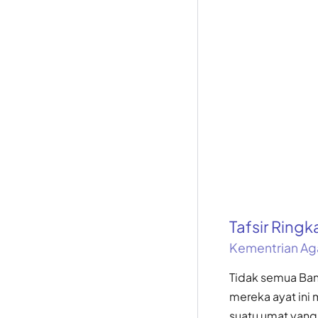
Tafsir Ring
Kementrian Ag
Tidak semua Bani
mereka ayat ini m
suatu umat yang