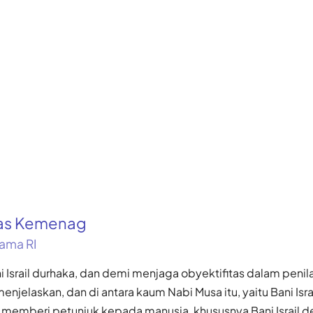
kas Kemenag
ama RI
 Israil durhaka, dan demi menjaga obyektifitas dalam penil
enjelaskan, dan di antara kaum Nabi Musa itu, yaitu Bani Isra
 memberi petunjuk kepada manusia, khususnya Bani Israil 