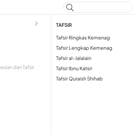
Type to start searching
TAFSIR
Tafsir Ringkas Kemenag
Tafsir Lengkap Kemenag
Tafsir al-Jalalain
esian dan Tafsir
Tafsir Ibnu Katsir
Tafsir Quraish Shihab