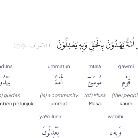
ُمَّةٌ يَّهْدُوْنَ بِالْحَقِّ وَبِهٖ يَعْدِلُوْنَ
( الاعراف : ١٥٩)
hdūna
ummatun
mūsā
qawmi
قَوْمِ
مُوسَىٰٓ
أُمَّةٌ
يَهْدُ
h) guides
(is) a community
(of) Musa
(the) peop
beri petunjuk
ummat
Musa
kaum
yaʿdilūna
wabihi
وَبِهِۦ
يَعْدِلُونَ