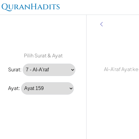
QuranHadits
Pilih Surat & Ayat
Al-A'raf Ayat k
Surat:
Ayat: