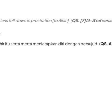
ns fell down in prostration [to Allah]. (
QS. [7]Al-A'raf vers
:
ihir itu serta merta meniarapkan diri dengan bersujud. (
QS. A