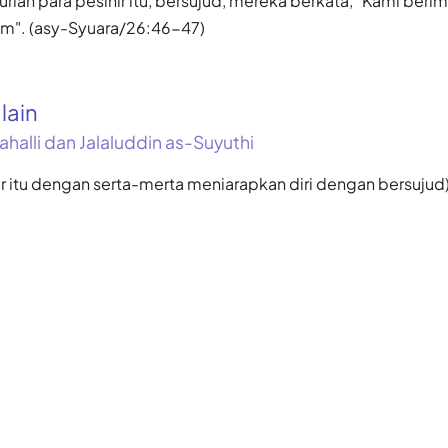
lah para pesihir itu, bersujud, mereka berkata, "Kami ber
lam". (asy-Syuara/26:46-47)
alain
ahalli dan Jalaluddin as-Suyuthi
ihir itu dengan serta-merta meniarapkan diri dengan bersujud)