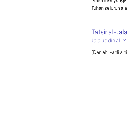
Maka menyungkur
Tuhan seluruh a
Tafsir al-Jal
Jalaluddin al-M
(Dan ahli-ahli s