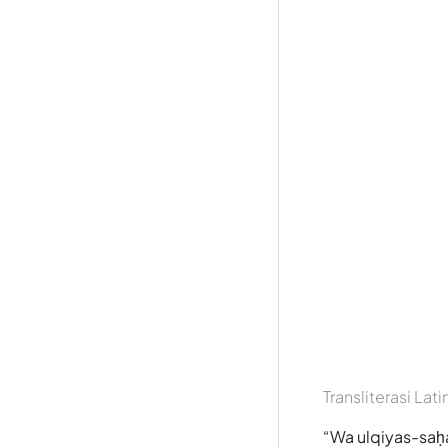
Transliterasi Lati
Wa ulqiyas-saḥa