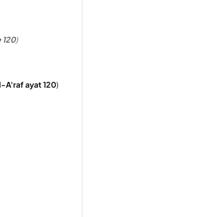
e 120
)
l-A'raf ayat 120
)