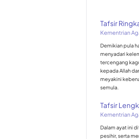
Tafsir Ring
Kementrian Ag
Demikian pula h
menyadari kelem
tercengang kagu
kepada Allah da
meyakini kebena
semula.
Tafsir Len
Kementrian Ag
Dalam ayat ini 
pesihir, serta m