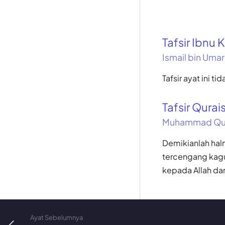
Tafsir Ibnu K
Ismail bin Umar
Tafsir ayat ini t
Tafsir Qurai
Muhammad Qur
Demikianlah haln
tercengang kagu
kepada Allah da
Ayat Sebelumnya