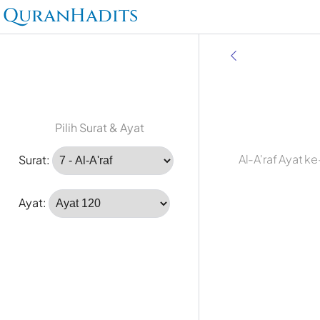
QuranHadits
Pilih Surat & Ayat
Al-A'raf Ayat k
Surat:
Ayat: