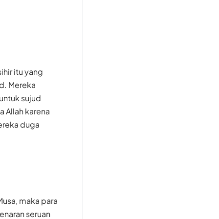
hir itu yang
ud. Mereka
untuk sujud
 Allah karena
ereka duga
 Musa, maka para
benaran seruan