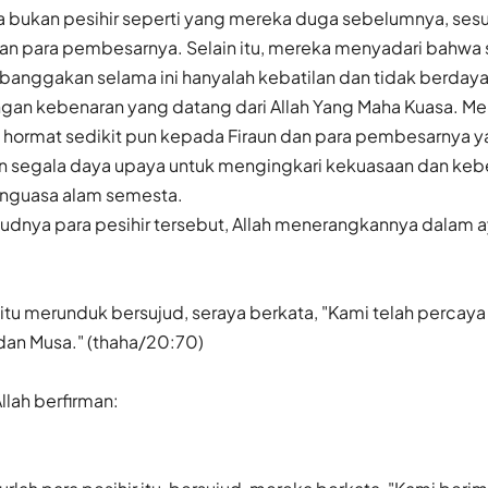
ia bukan pesihir seperti yang mereka duga sebelumnya, ses
dan para pembesarnya. Selain itu, mereka menyadari bahwa 
anggakan selama ini hanyalah kebatilan dan tidak berdaya
an kebenaran yang datang dari Allah Yang Maha Kuasa. Me
hormat sedikit pun kepada Firaun dan para pembesarnya y
 segala daya upaya untuk mengingkari kekuasaan dan kebe
enguasa alam semesta.
udnya para pesihir tersebut, Allah menerangkannya dalam ay
r itu merunduk bersujud, seraya berkata, "Kami telah percay
dan Musa." (thaha/20:70)
llah berfirman: