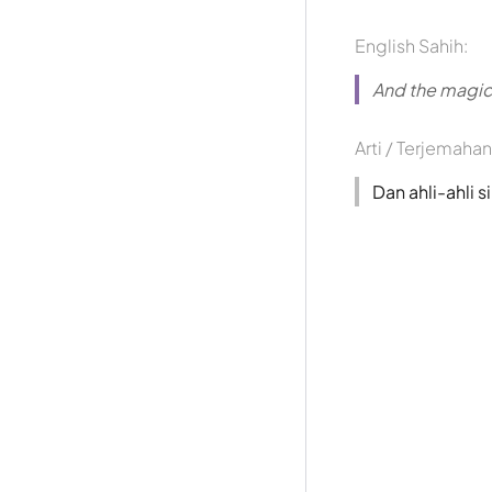
English Sahih:
And the magicia
Arti / Terjemahan
Dan ahli-ahli s