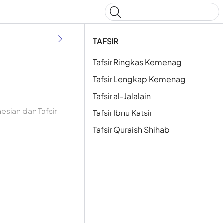
Type to start searching
TAFSIR
Tafsir Ringkas Kemenag
Tafsir Lengkap Kemenag
Tafsir al-Jalalain
esian dan Tafsir
Tafsir Ibnu Katsir
Tafsir Quraish Shihab