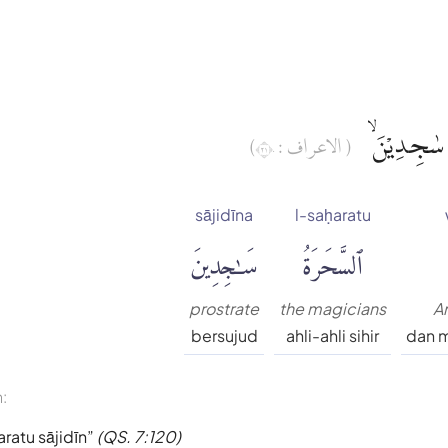
ُ سٰجِدِيْنَۙ
( الاعراف : ١٢٠)
sājidīna
l-saḥaratu
ٱلسَّحَرَةُ
سَٰجِدِينَ
prostrate
the magicians
A
bersujud
ahli-ahli sihir
dan m
n:
ratu sājidīn
(QS. 7:120)