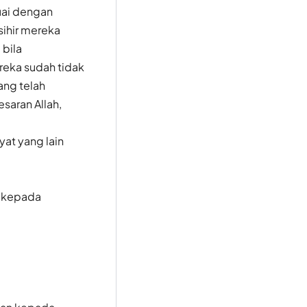
uai dengan
sihir mereka
 bila
reka sudah tidak
ang telah
saran Allah,
at yang lain
a kepada