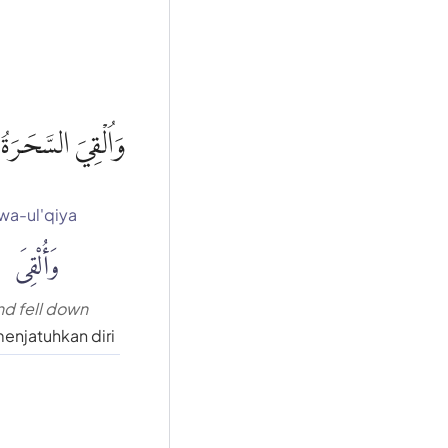
وَاُلْقِيَ السَّحَرَة
wa-ul'qiya
وَأُلْقِىَ
nd fell down
enjatuhkan diri