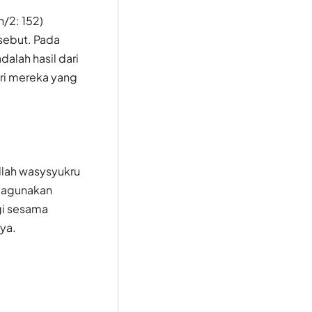
/2: 152)
sebut. Pada
lah hasil dari
ari mereka yang
llah wasysyukru
ayagunakan
agi sesama
ya.