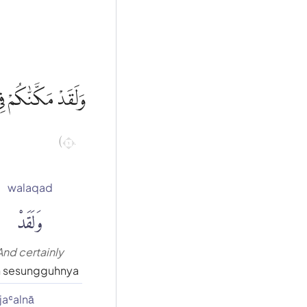
وَلَقَدْ مَكَّنّٰكُم ࣖ
١٠)
walaqad
وَلَقَدْ
And certainly
 sesungguhnya
jaʿalnā