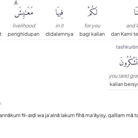
َا
لَكُمْ
فِيهَا
مَعَٰيِشَۗ
livelihood
in it
for you
and 
t
penghidupan
didalamnya
bagi kalian
dan Kami t
tashkurū
تَشْكُرُونَ
you (are) gra
kalian bersy
n:
nākum fil-arḍi wa ja'alnā lakum fīhā ma'āyisy, qalīlam mā t