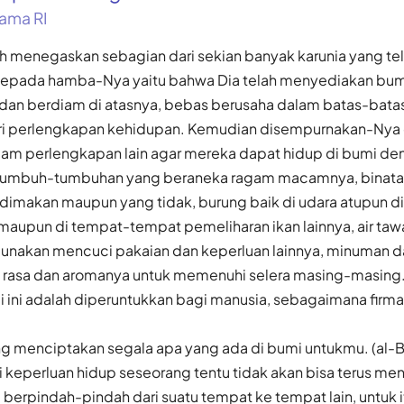
ama RI
lah menegaskan sebagian dari sekian banyak karunia yang te
epada hamba-Nya yaitu bahwa Dia telah menyediakan bumi 
 dan berdiam di atasnya, bebas berusaha dalam batas-batas
eri perlengkapan kehidupan. Kemudian disempurnakan-Nya
 perlengkapan lain agar mereka dapat hidup di bumi de
i tumbuh-tumbuhan yang beraneka ragam macamnya, binata
dimakan maupun yang tidak, burung baik di udara atupun di 
u maupun di tempat-tempat pemeliharan ikan lainnya, air taw
unakan mencuci pakaian dan keperluan lainnya, minuman 
rasa dan aromanya untuk memenuhi selera masing-masing
 ini adalah diperuntukkan bagi manusia, sebagaimana firman
ang menciptakan segala apa yang ada di bumi untukmu. (al-
keperluan hidup seseorang tentu tidak akan bisa terus men
a berpindah-pindah dari suatu tempat ke tempat lain, untuk 