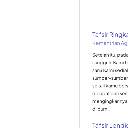
Tafsir Ring
Kementrian Ag
Setelah itu, pad
sungguh, Kami t
sana Kami sedi
sumber-sumber m
sekali kamu ber
didapat dari se
mengingkarinya 
di bumi.
Tafsir Len