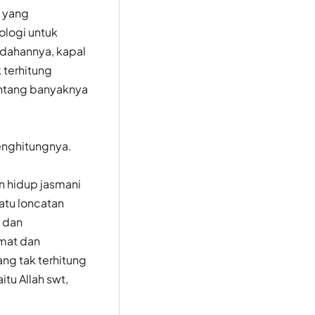
 yang
logi untuk
dahannya, kapal
 terhitung
entang banyaknya
enghitungnya.
n hidup jasmani
atu loncatan
i dan
kmat dan
ng tak terhitung
tu Allah swt,