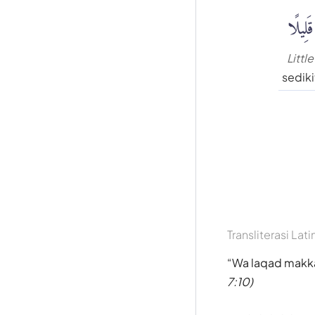
قَلِيلًا
Little
sediki
Transliterasi Lati
Wa laqad makkan
7:10)