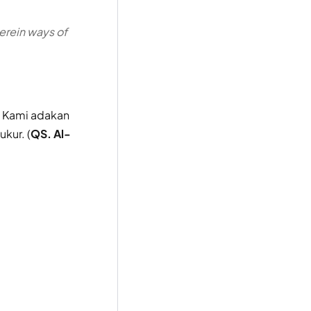
erein ways of
 Kami adakan
kur. (
QS. Al-