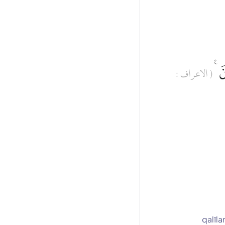
وْنَ
( الاعراف :
qalīla