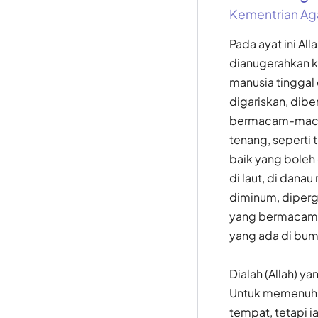
Kementrian Ag
Pada ayat ini Al
dianugerahkan k
manusia tinggal
digariskan, dib
bermacam-macam
tenang, sepert
baik yang boleh 
di laut, di dana
diminum, diperg
yang bermacam 
yang ada di bumi
Dialah (Allah) y
Untuk memenuhi 
tempat, tetapi i