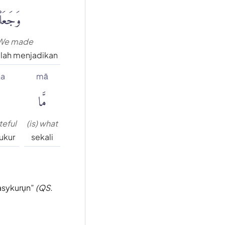
وَجَعَلْن
We made
elah menjadikan
na
mā
مَّا
teful
(is) what
ukur
sekali
asykurụn
(QS.