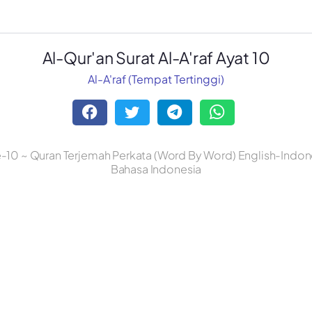
Al-Qur'an Surat Al-A'raf Ayat 10
Al-A'raf (Tempat Tertinggi)
ke-10 ~ Quran Terjemah Perkata (Word By Word) English-Indone
Bahasa Indonesia