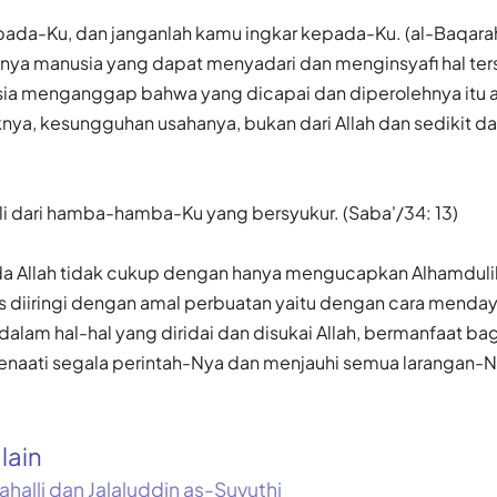
pada-Ku, dan janganlah kamu ingkar kepada-Ku. (al-Baqarah
tnya manusia yang dapat menyadari dan menginsyafi hal ter
 menganggap bahwa yang dicapai dan diperolehnya itu ada
nya, kesungguhan usahanya, bukan dari Allah dan sedikit d
li dari hamba-hamba-Ku yang bersyukur. (Saba'/34: 13)
a Allah tidak cukup dengan hanya mengucapkan Alhamduli
arus diiringi dengan amal perbuatan yaitu dengan cara mend
dalam hal-hal yang diridai dan disukai Allah, bermanfaat b
enaati segala perintah-Nya dan menjauhi semua larangan-N
alain
ahalli dan Jalaluddin as-Suyuthi