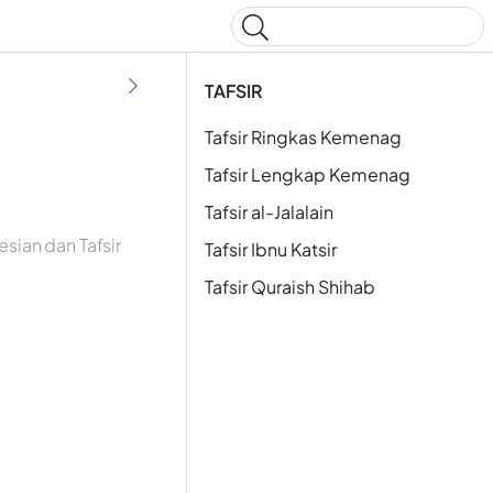
Type to start searching
TAFSIR
Tafsir Ringkas Kemenag
Tafsir Lengkap Kemenag
Tafsir al-Jalalain
sian dan Tafsir
Tafsir Ibnu Katsir
Tafsir Quraish Shihab