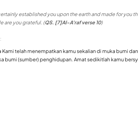
rtainly established you upon the earth and made for you th
le are you grateful. (
QS. [7]Al-A'raf verse 10
)
:
 Kami telah menempatkan kamu sekalian di muka bumi dan
a bumi (sumber) penghidupan. Amat sedikitlah kamu bersyu