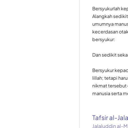
Bersyukurlah ke
Alangkah sediki
umumnya manusia
kecerdasan otak
bersyukur:
Dan sedikit seka
Bersyukur kepad
lillah; tetapi h
nikmat tersebut 
manusia serta m
Tafsir al-Jal
Jalaluddin al-M