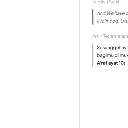
English Sahih:
And We have ce
livelihood. Litt
Arti / Terjemahan
Sesungguhnya
bagimu di muk
A'raf ayat 10
)