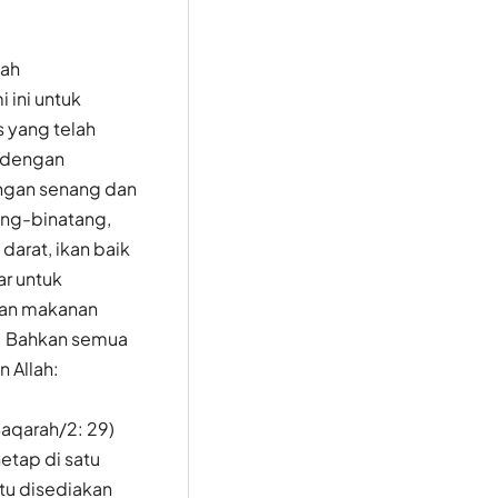
lah
ini untuk
 yang telah
 dengan
ngan senang dan
ng-binatang,
darat, ikan baik
ar untuk
dan makanan
. Bahkan semua
 Allah:
Baqarah/2: 29)
etap di satu
itu disediakan