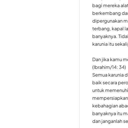
bagi mereka al
berkembang dan 
dipergunakan me
terbang, kapal l
banyaknya. Tida
karunia itu seka
Dan jika kamu m
(Ibrahim/14: 34)
Semua karunia d
baik secara per
untuk memenuhi 
mempersiapkan di
kebahagian abad
banyaknya itu ma
dan janganlah se