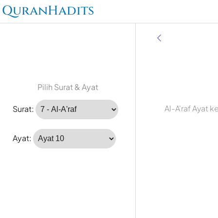
QuranHadits
Pilih Surat & Ayat
Al-A'raf Ayat 
Surat:
Ayat: