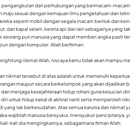
at pengangkutan dan perhubungan yang bermacam-macam
maju sesuai dengan kemajuan ilmu pengetahuan dan tekno
reka seperti mobil dengan segala macam bentuk dan kein
aut, dan kapal selam, kereta api dan lain sebagainya yang tak
k seorang pun manusia yang dapat memberi angka pasti t
lipun dengan komputer. Allah berfirman:
enghitung nikmat Allah, niscaya kamu tidak akan mampu m
an nikmat tersebut di atas adalah untuk memenuhi keperlua
orangan maupun secara berkelompok yang akan dijadikan b
dan menjaga kesejahteraan hidup rohani guna kesucian dir
ri untuk hidup kekal di akhirat nanti serta memperoleh ni
i yang tak berkesudahan. Atas semua karunia dan nikmat ya
ka wajiblah manusia bersyukur, mensyukuri penciptanya, yai
kali-kali dia mengingkarinya, sebagaimana firman Allah: