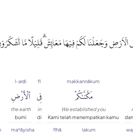
ْ فِى الْاَرْضِ وَجَعَلْنَا لَكُمْ فِيْهَا مَعَايِشَۗ قَلِيْلًا مَّا تَشْكُرُ
l-arḍi
fī
makkannākum
مَكَّنَّٰكُمْ
فِى
ٱلْأَرْضِ
the earth
in
We established you
bumi
di
Kami telah menempatkan kamu
dan
n
maʿāyisha
fīhā
lakum
wa