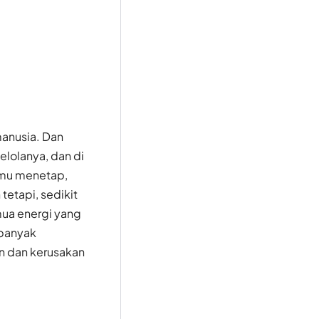
manusia. Dan
lolanya, dan di
amu menetap,
etapi, sedikit
ua energi yang
 banyak
n dan kerusakan