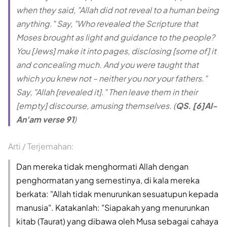
when they said, "Allah did not reveal to a human being
anything." Say, "Who revealed the Scripture that
Moses brought as light and guidance to the people?
You [Jews] make it into pages, disclosing [some of] it
and concealing much. And you were taught that
which you knew not – neither you nor your fathers."
Say, "Allah [revealed it]." Then leave them in their
[empty] discourse, amusing themselves. (
QS. [6]Al-
An'am verse 91
)
Arti / Terjemahan:
Dan mereka tidak menghormati Allah dengan
penghormatan yang semestinya, di kala mereka
berkata: "Allah tidak menurunkan sesuatupun kepada
manusia". Katakanlah: "Siapakah yang menurunkan
kitab (Taurat) yang dibawa oleh Musa sebagai cahaya