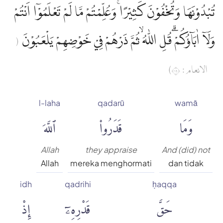
تُبْدُوْنَهَا وَتُخْفُوْنَ كَثِيْرًاۚ وَعُلِّمْتُمْ مَّا لَمْ تَعْلَمُوْٓا اَنْتُمْ
وَلَآ اٰبَاۤؤُكُمْ ۗقُلِ اللّٰهُ ۙثُمَّ ذَرْهُمْ فِيْ خَوْضِهِمْ يَلْعَبُوْنَ
(
الانعام : ٩١)
l-laha
qadarū
wamā
وَمَا
قَدَرُوا۟
ٱللَّهَ
Allah
they appraise
And (did) not
Allah
mereka menghormati
dan tidak
idh
qadrihi
ḥaqqa
حَقَّ
قَدْرِهِۦٓ
إِذْ