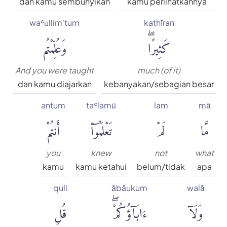
dan kamu sembunyikan
kamu perlihatkannya
waʿullim'tum
kathīran
كَثِيرًاۖ
وَعُلِّمْتُم
And you were taught
much (of it)
dan kamu diajarkan
kebanyakan/sebagian besar
antum
taʿlamū
lam
mā
مَّا
لَمْ
تَعْلَمُوٓا۟
أَنتُمْ
you
knew
not
what
kamu
kamu ketahui
belum/tidak
apa
quli
ābāukum
walā
وَلَآ
ءَابَآؤُكُمْۖ
قُلِ