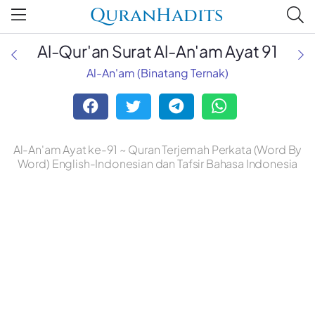
QuranHadits
Al-Qur'an Surat Al-An'am Ayat 91
Al-An'am (Binatang Ternak)
Al-An'am Ayat ke-91 ~ Quran Terjemah Perkata (Word By
Word) English-Indonesian dan Tafsir Bahasa Indonesia