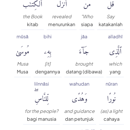
قُلْ
مَنْ
أَنزَلَ
ٱلْكِتَٰبَ
the Book
revealed
"Who
Say
kitab
menurunkan
siapa
katakanlah
mūsā
bihi
jāa
alladhī
ٱلَّذِى
جَآءَ
بِهِۦ
مُوسَىٰ
Musa
[it]
brought
which
Musa
dengannya
datang (dibawa)
yang
lilnnāsi
wahudan
nūran
نُورًا
وَهُدًى
لِّلنَّاسِۖ
for the people?
and guidance
(as) a light
bagi manusia
dan petunjuk
cahaya