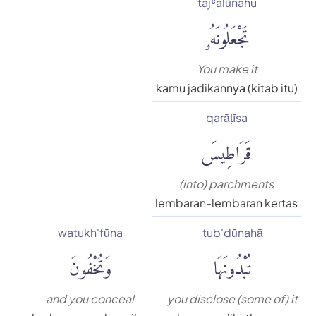
tajʿalūnahu
تَجْعَلُونَهُۥ
You make it
kamu jadikannya (kitab itu)
qarāṭīsa
قَرَاطِيسَ
(into) parchments
lembaran-lembaran kertas
watukh'fūna
tub'dūnahā
تُبْدُونَهَا
وَتُخْفُونَ
and you conceal
you disclose (some of) it