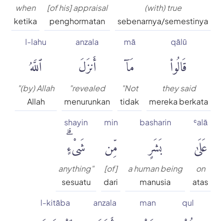
when
[of his] appraisal
(with) true
ketika
penghormatan
sebenarnya/semestinya
l-lahu
anzala
mā
qālū
قَالُوا۟
مَآ
أَنزَلَ
ٱللَّهُ
"(by) Allah
"revealed
"Not
they said
Allah
menurunkan
tidak
mereka berkata
shayin
min
basharin
ʿalā
عَلَىٰ
بَشَرٍ
مِّن
شَىْءٍۗ
anything"
[of]
a human being
on
sesuatu
dari
manusia
atas
l-kitāba
anzala
man
qul