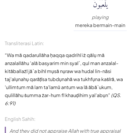
يَلْعَبُونَ
playing
mereka bermain-main
Transliterasi Latin:
Wa mā qadarullāha ḥaqqa qadrihī iż qālụ mā
anzalallāhu 'alā basyarim min syaī`, qul man anzalal-
kitāballażī jā`a bihī mụsā nụraw wa hudal lin-nāsi
taj'alụnahụ qarāṭīsa tubdụnahā wa tukhfụna kaṡīrā, wa
'ullimtum mā lam ta'lamū antum wa lā ābā`ukum,
qulillāhu ṡumma żar-hum fī khauḍihim yal'abụn
(QS.
6:91)
English Sahih:
And they did not appraise Allah with true appraisal