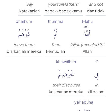
Say
your forefathers"
and not
katakanlah
bapak-bapak kamu
dan tidak
dharhum
thumma
l-lahu
ٱللَّهُۖ
ثُمَّ
ذَرْهُمْ
leave them
Then
"Allah (revealed it)"
biarkanlah mereka
kemudian
Allah
khawḍihim
fī
فِى
خَوْضِهِمْ
their discourse
in
kesesatan mereka
di dalam
yalʿabūna