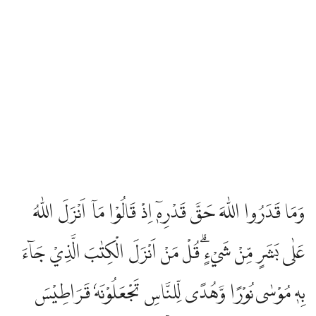
وَمَا قَدَرُوا اللّٰهَ حَقَّ قَدْرِهٖٓ اِذْ قَالُوْا مَآ اَنْزَلَ اللّٰهُ
عَلٰى بَشَرٍ مِّنْ شَيْءٍۗ قُلْ مَنْ اَنْزَلَ الْكِتٰبَ الَّذِيْ جَاۤءَ
بِهٖ مُوْسٰى نُوْرًا وَّهُدًى لِّلنَّاسِ تَجْعَلُوْنَهٗ قَرَاطِيْسَ