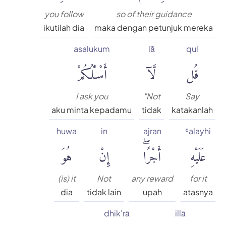
you follow
so of their guidance
ikutilah dia
maka dengan petunjuk mereka
asalukum
lā
qul
قُل
لَّآ
أَسْـَٔلُكُمْ
I ask you
"Not
Say
aku minta kepadamu
tidak
katakanlah
huwa
in
ajran
ʿalayhi
عَلَيْهِ
أَجْرًاۖ
إِنْ
هُوَ
(is) it
Not
any reward
for it
dia
tidak lain
upah
atasnya
dhik'rā
illā