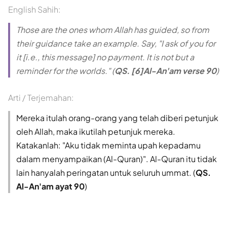
English Sahih:
Those are the ones whom Allah has guided, so from
their guidance take an example. Say, "I ask of you for
it [i.e., this message] no payment. It is not but a
reminder for the worlds." (
QS. [6]Al-An'am verse 90
)
Arti / Terjemahan:
Mereka itulah orang-orang yang telah diberi petunjuk
oleh Allah, maka ikutilah petunjuk mereka.
Katakanlah: "Aku tidak meminta upah kepadamu
dalam menyampaikan (Al-Quran)". Al-Quran itu tidak
lain hanyalah peringatan untuk seluruh ummat. (
QS.
Al-An'am ayat 90
)