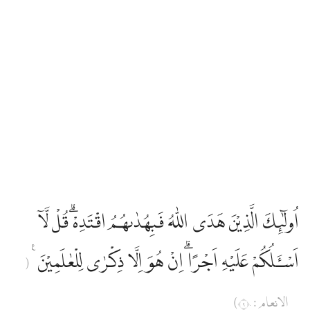
اُولٰۤىِٕكَ الَّذِيْنَ هَدَى اللّٰهُ فَبِهُدٰىهُمُ اقْتَدِهْۗ قُلْ لَّآ
اَسْـَٔلُكُمْ عَلَيْهِ اَجْرًاۗ اِنْ هُوَ اِلَّا ذِكْرٰى لِلْعٰلَمِيْنَ ࣖ
(
الانعام : ٩٠)