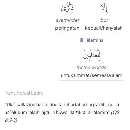
إِلَّا
ذِكْرَىٰ
a reminder
but
peringatan
kecuali/hanyalah
lil'ʿālamīna
لِلْعَٰلَمِينَ
for the worlds"
untuk ummat/semesta alam
Transliterasi Latin:
Ulā`ikallażīna hadallāhu fa bihudāhumuqtadih, qul lā
as`alukum 'alaihi ajrā, in huwa illā żikrā lil-'ālamīn
(QS.
6:90)