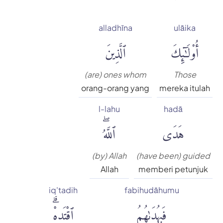
alladhīna
ulāika
أُو۟لَٰٓئِكَ
ٱلَّذِينَ
(are) ones whom
Those
orang-orang yang
mereka itulah
l-lahu
hadā
هَدَى
ٱللَّهُۖ
(by) Allah
(have been) guided
Allah
memberi petunjuk
iq'tadih
fabihudāhumu
فَبِهُدَىٰهُمُ
ٱقْتَدِهْۗ