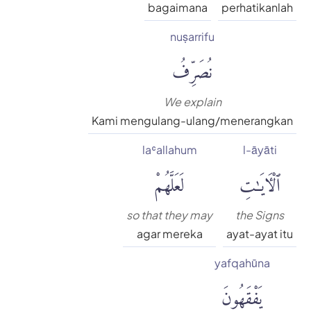
bagaimana
perhatikanlah
nuṣarrifu
نُصَرِّفُ
We explain
Kami mengulang-ulang/menerangkan
laʿallahum
l-āyāti
ٱلْءَايَٰتِ
لَعَلَّهُمْ
so that they may
the Signs
agar mereka
ayat-ayat itu
yafqahūna
يَفْقَهُونَ