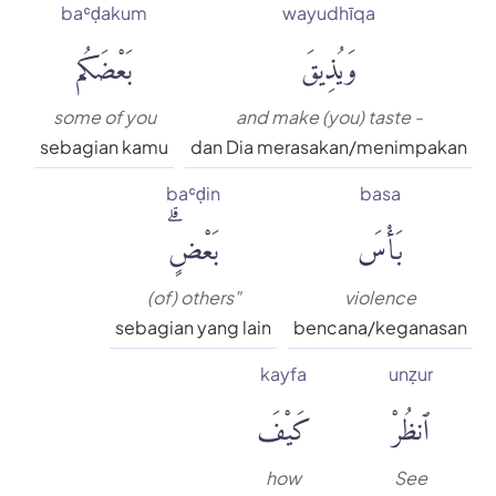
baʿḍakum
wayudhīqa
وَيُذِيقَ
بَعْضَكُم
some of you
and make (you) taste -
sebagian kamu
dan Dia merasakan/menimpakan
baʿḍin
basa
بَأْسَ
بَعْضٍۗ
(of) others"
violence
sebagian yang lain
bencana/keganasan
kayfa
unẓur
ٱنظُرْ
كَيْفَ
how
See