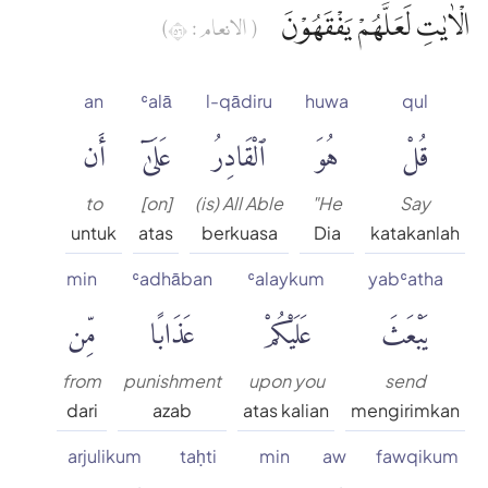
الْاٰيٰتِ لَعَلَّهُمْ يَفْقَهُوْنَ
( الانعام : ٦٥)
an
ʿalā
l-qādiru
huwa
qul
قُلْ
هُوَ
ٱلْقَادِرُ
عَلَىٰٓ
أَن
to
[on]
(is) All Able
"He
Say
untuk
atas
berkuasa
Dia
katakanlah
min
ʿadhāban
ʿalaykum
yabʿatha
يَبْعَثَ
عَلَيْكُمْ
عَذَابًا
مِّن
from
punishment
upon you
send
dari
azab
atas kalian
mengirimkan
arjulikum
taḥti
min
aw
fawqikum