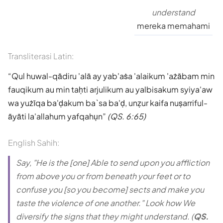
understand
mereka memahami
Transliterasi Latin:
Qul huwal-qādiru 'alā ay yab'aṡa 'alaikum 'ażābam min
fauqikum au min taḥti arjulikum au yalbisakum syiya'aw
wa yużīqa ba'ḍakum ba`sa ba'ḍ, unẓur kaifa nuṣarriful-
āyāti la'allahum yafqahụn
(QS. 6:65)
English Sahih:
Say, "He is the [one] Able to send upon you affliction
from above you or from beneath your feet or to
confuse you [so you become] sects and make you
taste the violence of one another." Look how We
diversify the signs that they might understand. (
QS.