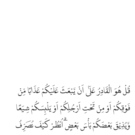
قُلْ هُوَ الْقَادِرُ عَلٰٓى اَنْ يَّبْعَثَ عَلَيْكُمْ عَذَابًا مِّنْ
فَوْقِكُمْ اَوْ مِنْ تَحْتِ اَرْجُلِكُمْ اَوْ يَلْبِسَكُمْ شِيَعًا
وَّيُذِيْقَ بَعْضَكُمْ بَأْسَ بَعْضٍۗ اُنْظُرْ كَيْفَ نُصَرِّفُ