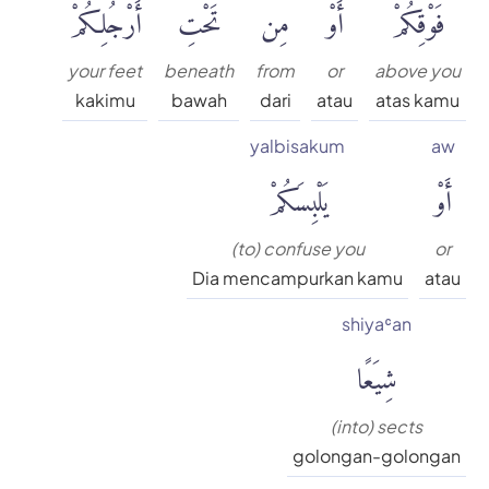
فَوْقِكُمْ
أَوْ
مِن
تَحْتِ
أَرْجُلِكُمْ
your feet
beneath
from
or
above you
kakimu
bawah
dari
atau
atas kamu
yalbisakum
aw
أَوْ
يَلْبِسَكُمْ
(to) confuse you
or
Dia mencampurkan kamu
atau
shiyaʿan
شِيَعًا
(into) sects
golongan-golongan