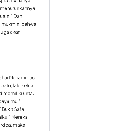
zat itu hanya
an menurunkannya
turun." Dan
um mukmin, bahwa
juga akan
"Wahai Muhammad,
atu, lalu keluar
 memiliki unta.
cayaimu."
"Bukit Safa
niku." Mereka
erdoa, maka