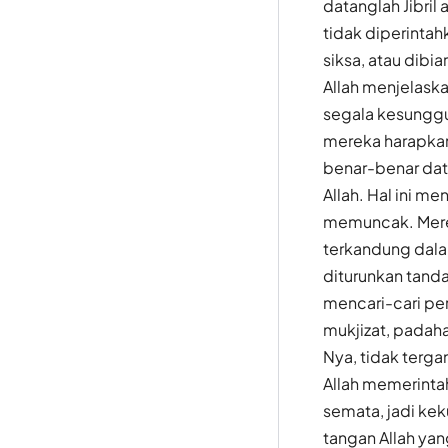
datanglah Jibril
tidak diperinta
siksa, atau dibi
Allah menjelask
segala kesunggu
mereka harapkan
benar-benar dat
Allah. Hal ini m
memuncak. Mere
terkandung dala
diturunkan tand
mencari-cari pe
mukjizat, padaha
Nya, tidak terg
Allah memerinta
semata, jadi ke
tangan Allah ya