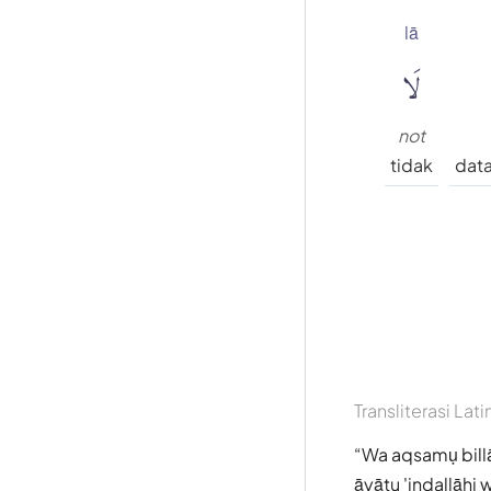
lā
لَا
not
tidak
data
Transliterasi Lati
Wa aqsamụ billā
āyātu 'indallāhi