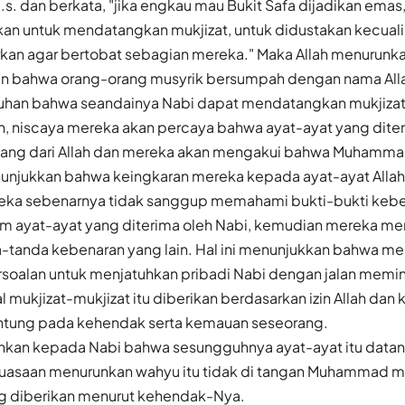
 a.s. dan berkata, "jika engkau mau Bukit Safa dijadikan ema
hkan untuk mendatangkan mukjizat, untuk didustakan kecual
arkan agar bertobat sebagian mereka." Maka Allah menurunkan
an bahwa orang-orang musyrik bersumpah dengan nama Al
han bahwa seandainya Nabi dapat mendatangkan mukjizat 
, niscaya mereka akan percaya bahwa ayat-ayat yang diter
ang dari Allah dan mereka akan mengakui bahwa Muhamma
enunjukkan bahwa keingkaran mereka kepada ayat-ayat Allah
ka sebenarnya tidak sanggup memahami bukti-bukti kebe
m ayat-ayat yang diterima oleh Nabi, kemudian mereka me
a-tanda kebenaran yang lain. Hal ini menunjukkan bahwa me
rsoalan untuk menjatuhkan pribadi Nabi dengan jalan memin
l mukjizat-mukjizat itu diberikan berdasarkan izin Allah dan
antung pada kehendak serta kemauan seseorang.
hkan kepada Nabi bahwa sesungguhnya ayat-ayat itu datang
kuasaan menurunkan wahyu itu tidak di tangan Muhammad m
ng diberikan menurut kehendak-Nya.