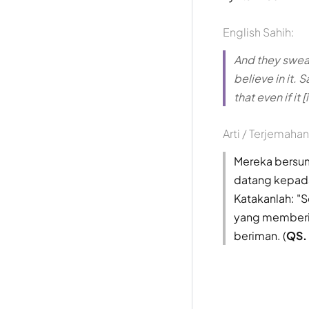
English Sahih:
And they swear
believe in it. 
that even if it
Arti / Terjemahan
Mereka bersum
datang kepada
Katakanlah: "S
yang memberit
beriman. (
QS.