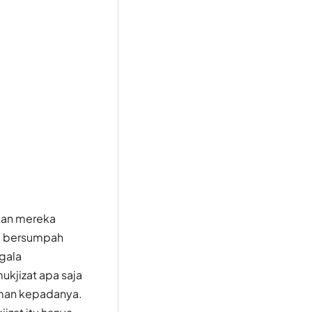
kan mereka
, bersumpah
gala
ukjizat apa saja
iman kepadanya.