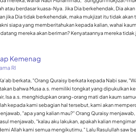
da mereka, wahai Nabi Muhammad, "Sungguh mukjizat-mukji
lah atau berdasar kuasa-Nya. Jika Dia berkehendak, Dia ak
an jika Dia tidak berkehendak, maka mukjizat itu tidak akan 
akni siapa yang memberitahukan kepada kalian, wahai ka
t datang mereka akan beriman? Kenyataannya mereka tidak 
gkap Kemenag
ama RI
'ab berkata, "Orang Quraisy berkata kepada Nabi saw, 
kan bahwa Musa a.s. memiliki tongkat yang dipukulkan ke b
air, Isa a.s. menghidupkan orang-orang mati dan kaum samud
ah kepada kami sebagian hal tersebut, kami akan memper
menjawab, "apa yang kalian mau?" Orang Quraisy menjawab, 
Rasul menjawab, "kalau aku lakukan, apakah kalian mengima
demi Allah kami semua mengikutimu." Lalu Rasulullah saw b