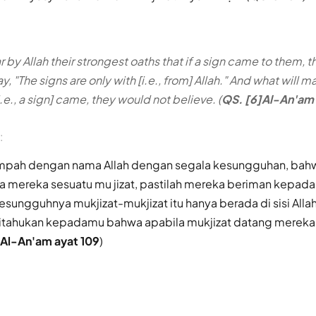
 by Allah their strongest oaths that if a sign came to them, 
Say, "The signs are only with [i.e., from] Allah." And what will
 [i.e., a sign] came, they would not believe. (
QS. [6]Al-An'am 
:
pah dengan nama Allah dengan segala kesungguhan, bahw
 mereka sesuatu mu jizat, pastilah mereka beriman kepad
esungguhnya mukjizat-mukjizat itu hanya berada di sisi Alla
ahukan kepadamu bahwa apabila mukjizat datang mereka 
 Al-An'am ayat 109
)