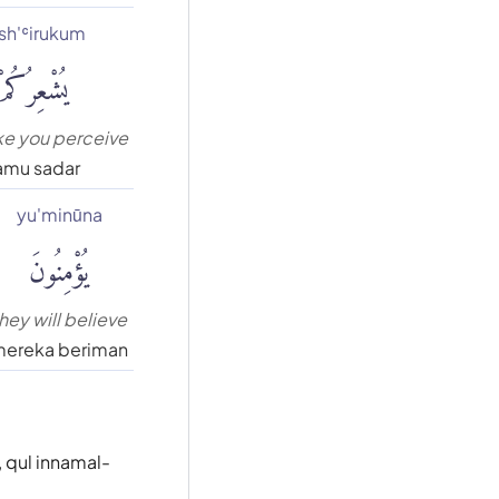
sh'ʿirukum
يُشْعِرُكُمْ
ke you perceive
amu sadar
yu'minūna
يُؤْمِنُونَ
hey will believe
ereka beriman
, qul innamal-