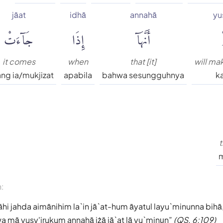
jāat
idhā
annahā
yu
أَنَّهَآ
إِذَا
جَآءَتْ
it comes
when
that [it]
will ma
ng ia/mukjizat
apabila
bahwa sesungguhnya
k
t
m
n:
hi jahda aimānihim la`in jā`at-hum āyatul layu`minunna bihā
 wa mā yusy'irukum annahā iżā jā`at lā yu`minụn
(QS. 6:109)