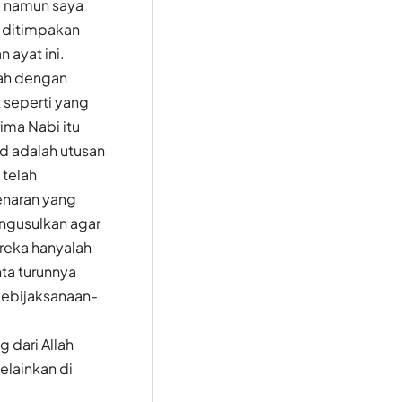
s, namun saya
i ditimpakan
 ayat ini.
lah dengan
seperti yang
ima Nabi itu
d adalah utusan
 telah
naran yang
ngusulkan agar
reka hanyalah
ta turunnya
 kebijaksanaan-
 dari Allah
elainkan di