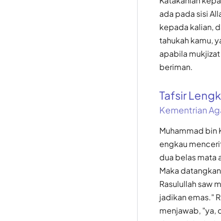
Katakanlah kepa
ada pada sisi Al
kepada kalian, d
tahukah kamu, y
apabila mukjiza
beriman.
Tafsir Len
Kementrian Ag
Muhammad bin Ka
engkau mencerita
dua belas mata 
Maka datangkanl
Rasulullah saw 
jadikan emas." 
menjawab, "ya, 