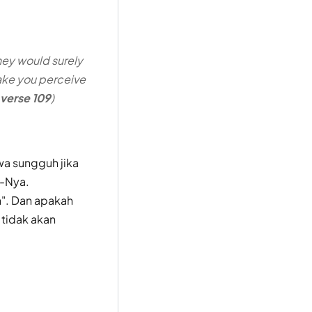
they would surely
 make you perceive
verse 109
)
a sungguh jika
a-Nya.
h". Dan apakah
tidak akan