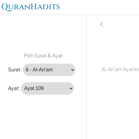
QuranHadits
Pilih Surat & Ayat
Al-An'am Ayat k
Surat:
Ayat: