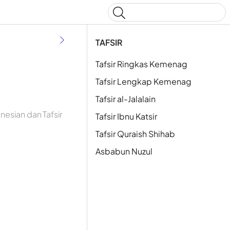
Type to start searching
TAFSIR
Tafsir Ringkas Kemenag
Tafsir Lengkap Kemenag
Tafsir al-Jalalain
esian dan Tafsir
Tafsir Ibnu Katsir
Tafsir Quraish Shihab
Asbabun Nuzul