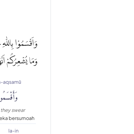
وَاَقْسَمُوْا بِاللّٰهِ ج
وَمَا يُشْعِرُكُمْ اَنّ
a-aqsamū
وَأَقْسَمُوا
 they swear
eka bersumoah
la-in