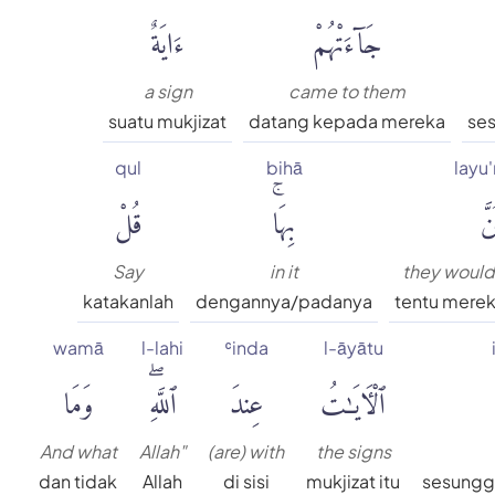
جَآءَتْهُمْ
ءَايَةٌ
a sign
came to them
suatu mukjizat
datang kepada mereka
ses
qul
bihā
layu
نَّ
بِهَاۚ
قُلْ
Say
in it
they would
katakanlah
dengannya/padanya
tentu merek
wamā
l-lahi
ʿinda
l-āyātu
ٱلْءَايَٰتُ
عِندَ
ٱللَّهِۖ
وَمَا
And what
Allah"
(are) with
the signs
dan tidak
Allah
di sisi
mukjizat itu
sesungg