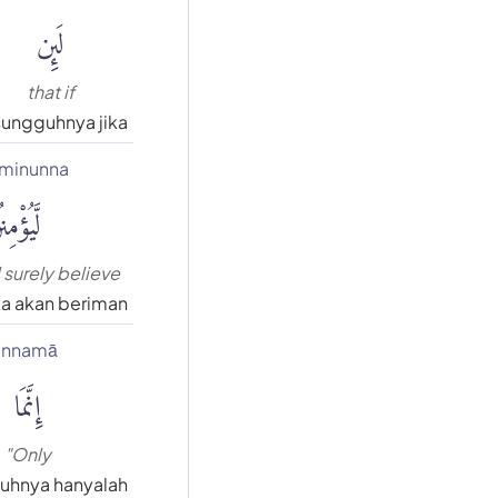
لَئِن
that if
ungguhnya jika
'minunna
لَّيُؤْمِنُ
 surely believe
a akan beriman
innamā
إِنَّمَا
"Only
uhnya hanyalah