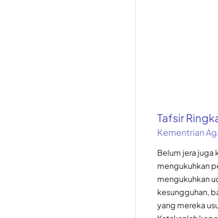
Tafsir Ring
Kementrian Ag
Belum jera juga
mengukuhkan pe
mengukuhkan uc
kesungguhan, bah
yang mereka usu