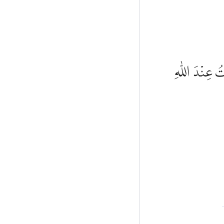
يٰتُ عِنْدَ اللّٰهِ