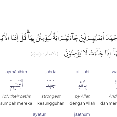
َهْدَ اَيْمَانِهِمْ لَىِٕنْ جَاۤءَتْهُمْ اٰيَةٌ لَّيُؤْمِنُنَّ بِهَاۗ قُلْ اِنَّمَا الْاٰ
َهَآ اِذَا جَاۤءَتْ لَا يُؤْمِنُوْنَ
( الانعام : ١٠٩)
aymānihim
jahda
bil-lahi
w
۟
بِٱللَّهِ
جَهْدَ
أَيْمَٰنِهِمْ
(of) their oaths
strongest
by Allah
And
sumpah mereka
kesungguhan
dengan Allah
dan mer
āyatun
jāathum