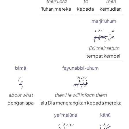
their Lord
to
Then
Tuhan mereka
kepada
kemudian
marjiʿuhum
مَّرْجِعُهُمْ
(is) their return
tempat kembali
bimā
fayunabbi-uhum
فَيُنَبِّئُهُم
بِمَا
about what
then He will inform them
dengan apa
lalu Dia menerangkan kepada mereka
yaʿmalūna
kānū
كَانُوا۟
يَعْمَلُونَ