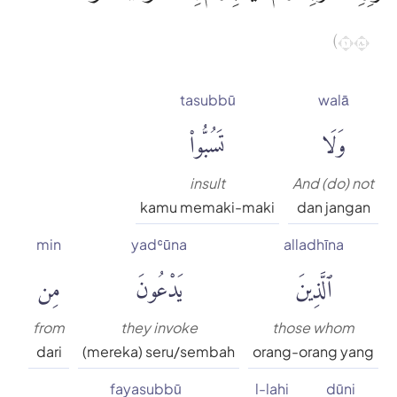
١٠٨)
tasubbū
walā
وَلَا
تَسُبُّوا۟
insult
And (do) not
kamu memaki-maki
dan jangan
min
yadʿūna
alladhīna
ٱلَّذِينَ
يَدْعُونَ
مِن
from
they invoke
those whom
dari
(mereka) seru/sembah
orang-orang yang
fayasubbū
l-lahi
dūni