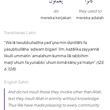
do
they used to
mereka kerjakan
mereka adalah
Transliterasi Latin:
Wa lā tasubbullażīna yad'ụna min dụnillāhi fa
yasubbullāha 'adwam bigairi 'ilm, każālika zayyannā
likulli ummatin 'amalahum ṡumma ilā rabbihim
marji'uhum fa yunabbi`uhum bimā kānụ ya'malụn
(QS.
6:108)
English Sahih:
And do not insult those they invoke other than Allah,
lest they insult Allah in enmity without knowledge.
Thus We have made pleasing to every community