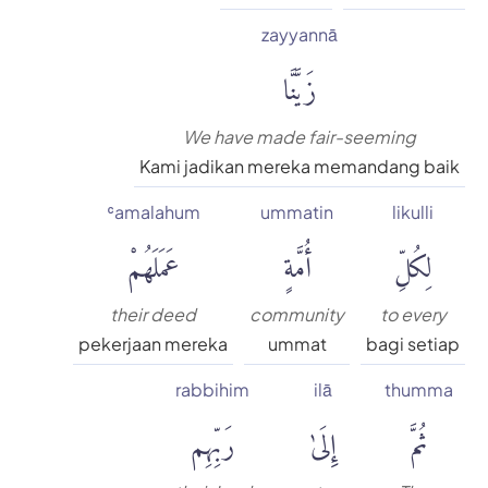
zayyannā
زَيَّنَّا
We have made fair-seeming
Kami jadikan mereka memandang baik
ʿamalahum
ummatin
likulli
لِكُلِّ
أُمَّةٍ
عَمَلَهُمْ
their deed
community
to every
pekerjaan mereka
ummat
bagi setiap
rabbihim
ilā
thumma
ثُمَّ
إِلَىٰ
رَبِّهِم