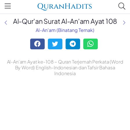
QuranHadits
Al-Qur'an Surat Al-An'am Ayat 108
Al-An'am (Binatang Ternak)
Al-An'am Ayat ke-108 ~ Quran Terjemah Perkata (Word
By Word) English-Indonesian dan Tafsir Bahasa
Indonesia