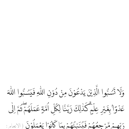
وَلَا تَسُبُّوا الَّذِيْنَ يَدْعُوْنَ مِنْ دُوْنِ اللّٰهِ فَيَسُبُّوا اللّٰهَ
عَدْوًاۢ بِغَيْرِ عِلْمٍۗ كَذٰلِكَ زَيَّنَّا لِكُلِّ اُمَّةٍ عَمَلَهُمْۖ ثُمَّ اِلٰى
رَبِّهِمْ مَّرْجِعُهُمْ فَيُنَبِّئُهُمْ بِمَا كَانُوْا يَعْمَلُوْنَ
( الانعام :