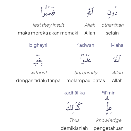
دُونِ
ٱللَّهِ
فَيَسُبُّوا۟
lest they insult
Allah
other than
maka mereka akan memaki
Allah
selain
bighayri
ʿadwan
l-laha
ٱللَّهَ
عَدْوًۢا
بِغَيْرِ
without
(in) enmity
Allah
dengan tidak/tanpa
melampaui batas
Allah
kadhālika
ʿil'min
عِلْمٍۗ
كَذَٰلِكَ
Thus
knowledge
demikianlah
pengetahuan