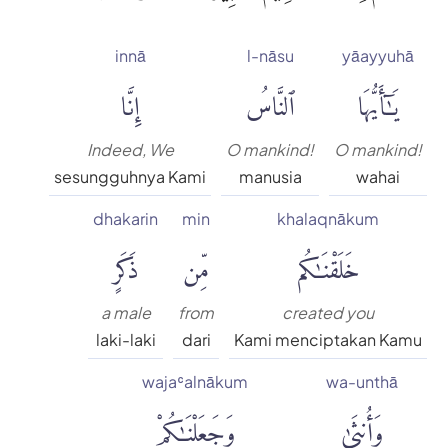
innā
l-nāsu
yāayyuhā
يَٰٓأَيُّهَا
ٱلنَّاسُ
إِنَّا
Indeed, We
O mankind!
O mankind!
sesungguhnya Kami
manusia
wahai
dhakarin
min
khalaqnākum
خَلَقْنَٰكُم
مِّن
ذَكَرٍ
a male
from
created you
laki-laki
dari
Kami menciptakan Kamu
wajaʿalnākum
wa-unthā
وَأُنثَىٰ
وَجَعَلْنَٰكُمْ