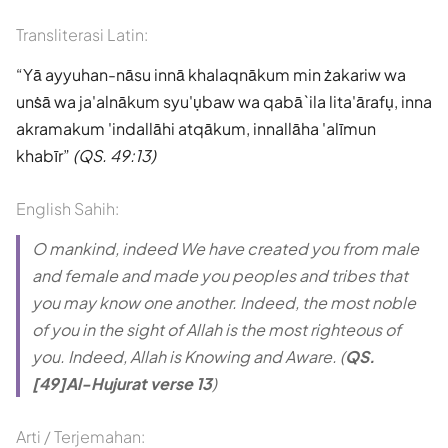
Transliterasi Latin:
Yā ayyuhan-nāsu innā khalaqnākum min żakariw wa
unṡā wa ja'alnākum syu'ụbaw wa qabā`ila lita'ārafụ, inna
akramakum 'indallāhi atqākum, innallāha 'alīmun
khabīr
(QS. 49:13)
English Sahih:
O mankind, indeed We have created you from male
and female and made you peoples and tribes that
you may know one another. Indeed, the most noble
of you in the sight of Allah is the most righteous of
you. Indeed, Allah is Knowing and Aware. (
QS.
[49]Al-Hujurat verse 13
)
Arti / Terjemahan: