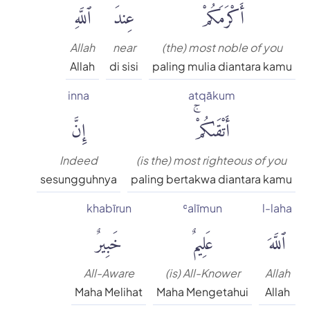
أَكْرَمَكُمْ
عِندَ
ٱللَّهِ
Allah
near
(the) most noble of you
Allah
di sisi
paling mulia diantara kamu
inna
atqākum
أَتْقَىٰكُمْۚ
إِنَّ
Indeed
(is the) most righteous of you
sesungguhnya
paling bertakwa diantara kamu
khabīrun
ʿalīmun
l-laha
ٱللَّهَ
عَلِيمٌ
خَبِيرٌ
All-Aware
(is) All-Knower
Allah
Maha Melihat
Maha Mengetahui
Allah