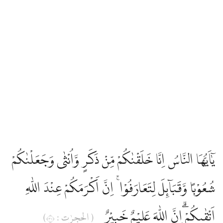
يٰٓاَيُّهَا النَّاسُ اِنَّا خَلَقْنٰكُمْ مِّنْ ذَكَرٍ وَّاُنْثٰى وَجَعَلْنٰكُمْ
شُعُوْبًا وَّقَبَاۤىِٕلَ لِتَعَارَفُوْا ۚ اِنَّ اَكْرَمَكُمْ عِنْدَ اللّٰهِ
اَتْقٰىكُمْ ۗاِنَّ اللّٰهَ عَلِيْمٌ خَبِيْرٌ
( الحجرٰت : ١٣)