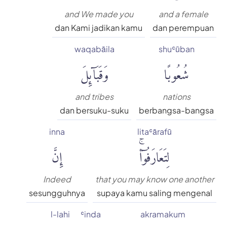
and We made you
and a female
dan Kami jadikan kamu
dan perempuan
waqabāila
shuʿūban
شُعُوبًا
وَقَبَآئِلَ
and tribes
nations
dan bersuku-suku
berbangsa-bangsa
inna
litaʿārafū
لِتَعَارَفُوٓا۟ۚ
إِنَّ
Indeed
that you may know one another
sesungguhnya
supaya kamu saling mengenal
l-lahi
ʿinda
akramakum