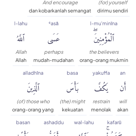
And encourage
(for) yourself
dan kobarkanlah semangat
dirimu sendiri
l-lahu
ʿasā
l-mu'minīna
ٱلْمُؤْمِنِينَۖ
عَسَى
ٱللَّهُ
Allah
perhaps
the believers
Allah
mudah-mudahan
orang-orang mukmin
alladhīna
basa
yakuffa
an
أَن
يَكُفَّ
بَأْسَ
ٱلَّذِينَ
(of) those who
(the) might
restrain
will
orang-orang yang
kekuatan
menolak
akan
basan
ashaddu
wal-lahu
kafarū
كَفَرُوا۟ۚ
وَٱللَّهُ
أَشَدُّ
بَأْسًا