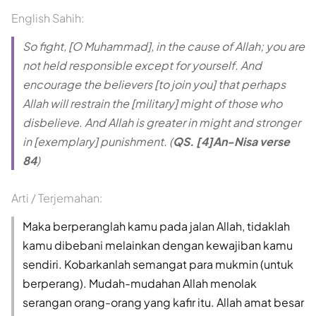
English Sahih:
So fight, [O Muhammad], in the cause of Allah; you are
not held responsible except for yourself. And
encourage the believers [to join you] that perhaps
Allah will restrain the [military] might of those who
disbelieve. And Allah is greater in might and stronger
in [exemplary] punishment. (
QS. [4]An-Nisa verse
84
)
Arti / Terjemahan:
Maka berperanglah kamu pada jalan Allah, tidaklah
kamu dibebani melainkan dengan kewajiban kamu
sendiri. Kobarkanlah semangat para mukmin (untuk
berperang). Mudah-mudahan Allah menolak
serangan orang-orang yang kafir itu. Allah amat besar