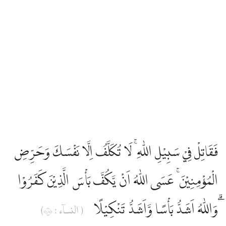
فَقَاتِلْ فِيْ سَبِيْلِ اللّٰهِ ۚ لَا تُكَلَّفُ اِلَّا نَفْسَكَ وَحَرِّضِ
الْمُؤْمِنِيْنَ ۚ عَسَى اللّٰهُ اَنْ يَّكُفَّ بَأْسَ الَّذِيْنَ كَفَرُوْا
ۗوَاللّٰهُ اَشَدُّ بَأْسًا وَّاَشَدُّ تَنْكِيْلًا
( النساۤء : ٨٤)