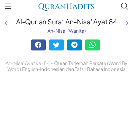
QuranHadits
Al-Qur'an Surat An-Nisa' Ayat 84
An-Nisa' (Wanita)
An-Nisa' Ayat ke-84 ~ Quran Terjemah Perkata (Word By
Word) English-Indonesian dan Tafsir Bahasa Indonesia