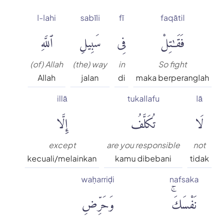
l-lahi
sabīli
fī
faqātil
فَقَٰتِلْ
فِى
سَبِيلِ
ٱللَّهِ
(of) Allah
(the) way
in
So fight
Allah
jalan
di
maka berperanglah
illā
tukallafu
lā
لَا
تُكَلَّفُ
إِلَّا
except
are you responsible
not
kecuali/melainkan
kamu dibebani
tidak
waḥarriḍi
nafsaka
نَفْسَكَۚ
وَحَرِّضِ