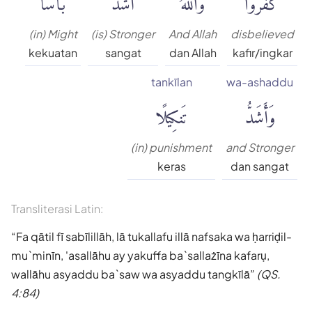
(in) Might
(is) Stronger
And Allah
disbelieved
kekuatan
sangat
dan Allah
kafir/ingkar
tankīlan
wa-ashaddu
وَأَشَدُّ
تَنكِيلًا
(in) punishment
and Stronger
keras
dan sangat
Transliterasi Latin:
Fa qātil fī sabīlillāh, lā tukallafu illā nafsaka wa ḥarriḍil-
mu`minīn, 'asallāhu ay yakuffa ba`sallażīna kafarụ,
wallāhu asyaddu ba`saw wa asyaddu tangkīlā
(QS.
4:84)