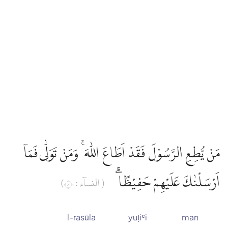
مَنْ يُّطِعِ الرَّسُوْلَ فَقَدْ اَطَاعَ اللّٰهَ ۚ وَمَنْ تَوَلّٰى فَمَآ
اَرْسَلْنٰكَ عَلَيْهِمْ حَفِيْظًا ۗ
( النساۤء : ٨٠)
l-rasūla
yuṭiʿi
man