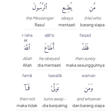
مَّن
يُطِعِ
ٱلرَّسُولَ
the Messenger
obeys
(He) who
Rasul
mentaati
barang siapa
l-laha
aṭāʿa
faqad
فَقَدْ
أَطَاعَ
ٱللَّهَۖ
Allah
he obeyed
then surely
Allah
dia mentaati
maka sesungguhnya
famā
tawallā
waman
وَمَن
تَوَلَّىٰ
فَمَآ
then not
turns away -
and whoever
maka tidak
dia berpaling
dan barang siapa