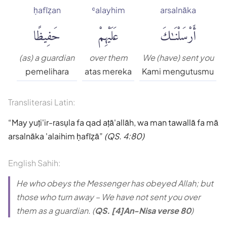
ḥafīẓan
ʿalayhim
arsalnāka
أَرْسَلْنَٰكَ
عَلَيْهِمْ
حَفِيظًا
(as) a guardian
over them
We (have) sent you
pemelihara
atas mereka
Kami mengutusmu
Transliterasi Latin:
May yuṭi'ir-rasụla fa qad aṭā'allāh, wa man tawallā fa mā
arsalnāka 'alaihim ḥafīẓā
(QS. 4:80)
English Sahih:
He who obeys the Messenger has obeyed Allah; but
those who turn away – We have not sent you over
them as a guardian. (
QS. [4]An-Nisa verse 80
)