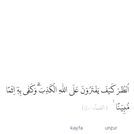
اُنْظُرْ كَيْفَ يَفْتَرُوْنَ عَلَى اللّٰهِ الْكَذِبَۗ وَكَفٰى بِهٖٓ اِثْمًا
مُّبِيْنًا ࣖ
( النساۤء : ٥٠)
kayfa
unẓur