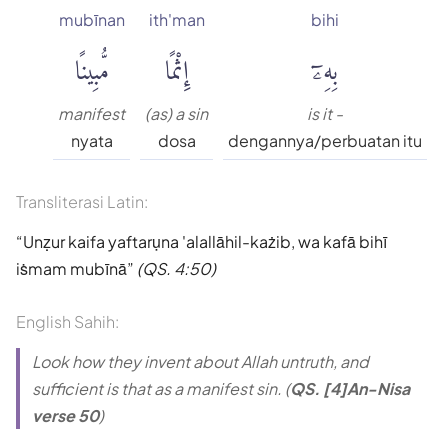
mubīnan
ith'man
bihi
بِهِۦٓ
إِثْمًا
مُّبِينًا
manifest
(as) a sin
is it -
nyata
dosa
dengannya/perbuatan itu
Transliterasi Latin:
Unẓur kaifa yaftarụna 'alallāhil-każib, wa kafā bihī
iṡmam mubīnā
(QS. 4:50)
English Sahih:
Look how they invent about Allah untruth, and
sufficient is that as a manifest sin. (
QS. [4]An-Nisa
verse 50
)