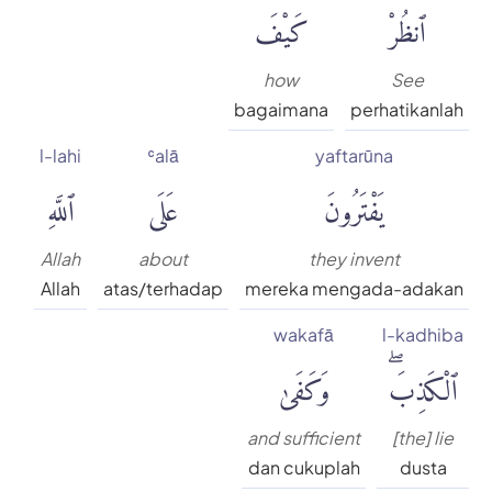
ٱنظُرْ
كَيْفَ
how
See
bagaimana
perhatikanlah
l-lahi
ʿalā
yaftarūna
يَفْتَرُونَ
عَلَى
ٱللَّهِ
Allah
about
they invent
Allah
atas/terhadap
mereka mengada-adakan
wakafā
l-kadhiba
ٱلْكَذِبَۖ
وَكَفَىٰ
and sufficient
[the] lie
dan cukuplah
dusta