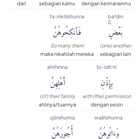
dari
sebagian kamu
dengan keimananmu
fa-inkiḥūhunna
baʿḍin
بَعْضٍۚ
فَٱنكِحُوهُنَّ
So marry them
(one) another
maka nikahilah mereka
sebagian lain
ahlihinna
bi-idh'ni
بِإِذْنِ
أَهْلِهِنَّ
(of) their family
with (the) permission
ahlinya/tuannya
dengan seizin
ujūrahunna
waātūhunna
وَءَاتُوهُنَّ
أُجُورَهُنَّ