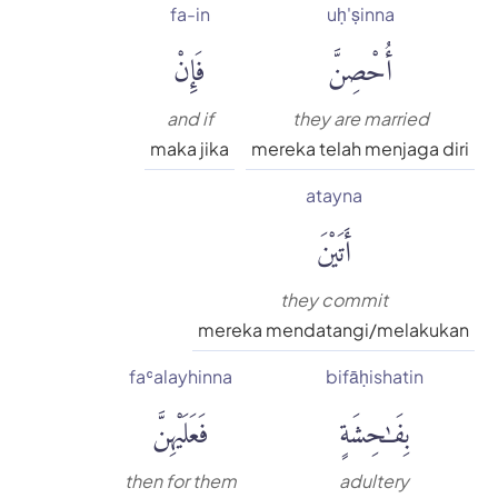
fa-in
uḥ'ṣinna
أُحْصِنَّ
فَإِنْ
and if
they are married
maka jika
mereka telah menjaga diri
atayna
أَتَيْنَ
they commit
mereka mendatangi/melakukan
faʿalayhinna
bifāḥishatin
بِفَٰحِشَةٍ
فَعَلَيْهِنَّ
then for them
adultery