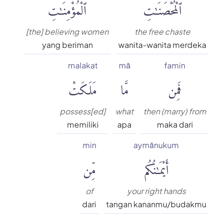
ٱلْمُحْصَنَٰتِ
ٱلْمُؤْمِنَٰتِ
[the] believing women
the free chaste
yang beriman
wanita-wanita merdeka
malakat
mā
famin
فَمِن
مَّا
مَلَكَتْ
possess[ed]
what
then (marry) from
memiliki
apa
maka dari
min
aymānukum
أَيْمَٰنُكُم
مِّن
of
your right hands
dari
tangan kananmu/budakmu