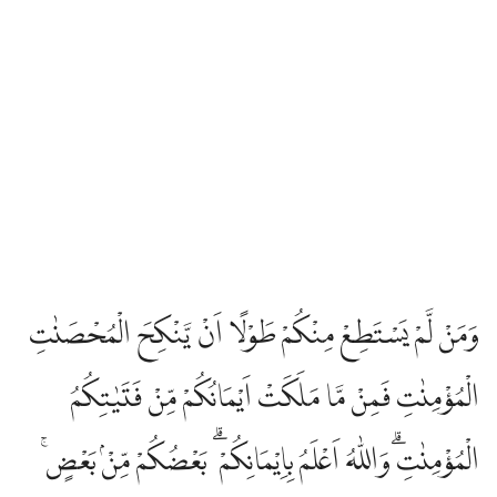
وَمَنْ لَّمْ يَسْتَطِعْ مِنْكُمْ طَوْلًا اَنْ يَّنْكِحَ الْمُحْصَنٰتِ
الْمُؤْمِنٰتِ فَمِنْ مَّا مَلَكَتْ اَيْمَانُكُمْ مِّنْ فَتَيٰتِكُمُ
الْمُؤْمِنٰتِۗ وَاللّٰهُ اَعْلَمُ بِاِيْمَانِكُمْ ۗ بَعْضُكُمْ مِّنْۢ بَعْضٍۚ