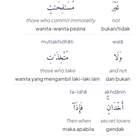
غَيْرَ
مُسَٰفِحَٰتٍ
those who commit immorality
not
wanita-wanita pezina
bukan/tidak
muttakhidhāti
walā
وَلَا
مُتَّخِذَٰتِ
those who take
and not
wanita yang mengambil laki-laki lain
dan bukan
fa-idhā
akhdānin
أَخْدَانٍۚ
فَإِذَآ
Then when
secret lovers
maka apabila
gendak