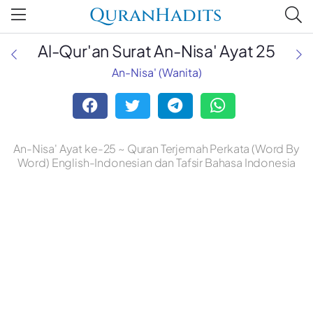
QuranHadits
Al-Qur'an Surat An-Nisa' Ayat 25
An-Nisa' (Wanita)
An-Nisa' Ayat ke-25 ~ Quran Terjemah Perkata (Word By
Word) English-Indonesian dan Tafsir Bahasa Indonesia