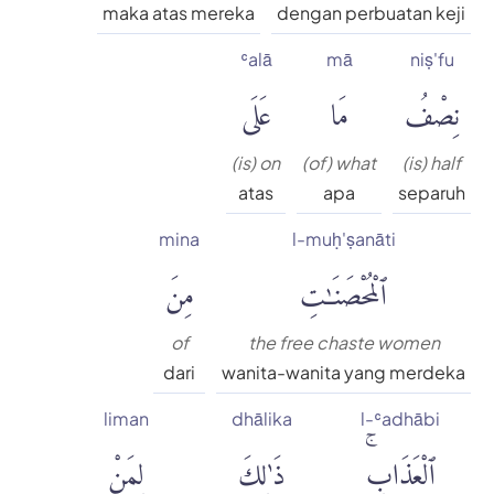
maka atas mereka
dengan perbuatan keji
ʿalā
mā
niṣ'fu
نِصْفُ
مَا
عَلَى
(is) on
(of) what
(is) half
atas
apa
separuh
mina
l-muḥ'ṣanāti
ٱلْمُحْصَنَٰتِ
مِنَ
of
the free chaste women
dari
wanita-wanita yang merdeka
liman
dhālika
l-ʿadhābi
ٱلْعَذَابِۚ
ذَٰلِكَ
لِمَنْ