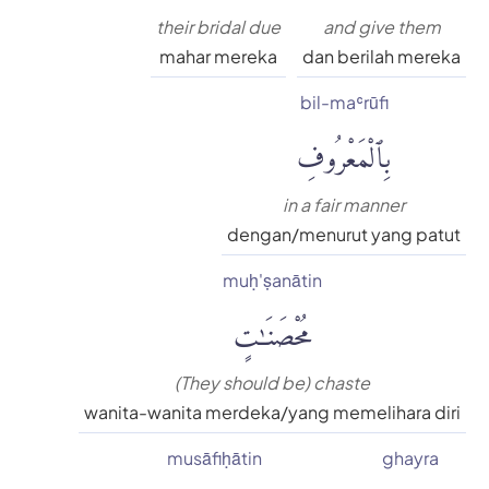
their bridal due
and give them
mahar mereka
dan berilah mereka
bil-maʿrūfi
بِٱلْمَعْرُوفِ
in a fair manner
dengan/menurut yang patut
muḥ'ṣanātin
مُحْصَنَٰتٍ
(They should be) chaste
wanita-wanita merdeka/yang memelihara diri
musāfiḥātin
ghayra