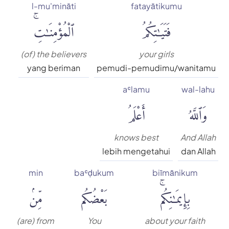
l-mu'mināti
fatayātikumu
فَتَيَٰتِكُمُ
ٱلْمُؤْمِنَٰتِۚ
(of) the believers
your girls
yang beriman
pemudi-pemudimu/wanitamu
aʿlamu
wal-lahu
وَٱللَّهُ
أَعْلَمُ
knows best
And Allah
lebih mengetahui
dan Allah
min
baʿḍukum
biīmānikum
بِإِيمَٰنِكُمۚ
بَعْضُكُم
مِّنۢ
(are) from
You
about your faith