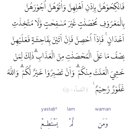
فَانْكِحُوْهُنَّ بِاِذْنِ اَهْلِهِنَّ وَاٰتُوْهُنَّ اُجُوْرَهُنَّ
بِالْمَعْرُوْفِ مُحْصَنٰتٍ غَيْرَ مُسٰفِحٰتٍ وَّلَا مُتَّخِذٰتِ
اَخْدَانٍ ۚ فَاِذَآ اُحْصِنَّ فَاِنْ اَتَيْنَ بِفَاحِشَةٍ فَعَلَيْهِنَّ
نِصْفُ مَا عَلَى الْمُحْصَنٰتِ مِنَ الْعَذَابِۗ ذٰلِكَ لِمَنْ
خَشِيَ الْعَنَتَ مِنْكُمْ ۗ وَاَنْ تَصْبِرُوْا خَيْرٌ لَّكُمْ ۗ وَاللّٰهُ
غَفُوْرٌ رَّحِيْمٌ ࣖ
( النساۤء : ٢٥)
yastaṭiʿ
lam
waman
وَمَن
لَّمْ
يَسْتَطِعْ