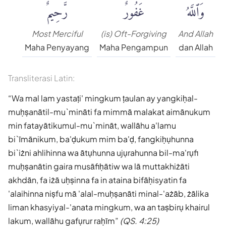
وَٱللَّهُ
غَفُورٌ
رَّحِيمٌ
Most Merciful
(is) Oft-Forgiving
And Allah
Maha Penyayang
Maha Pengampun
dan Allah
Transliterasi Latin:
Wa mal lam yastaṭi' mingkum ṭaulan ay yangkiḥal-
muḥṣanātil-mu`mināti fa mimmā malakat aimānukum
min fatayātikumul-mu`mināt, wallāhu a'lamu
bi`īmānikum, ba'ḍukum mim ba'ḍ, fangkiḥụhunna
bi`iżni ahlihinna wa ātụhunna ujụrahunna bil-ma'rụfi
muḥṣanātin gaira musāfiḥātiw wa lā muttakhiżāti
akhdān, fa iżā uḥṣinna fa in ataina bifāḥisyatin fa
'alaihinna niṣfu mā 'alal-muḥṣanāti minal-'ażāb, żālika
liman khasyiyal-'anata mingkum, wa an taṣbirụ khairul
lakum, wallāhu gafụrur raḥīm
(QS. 4:25)