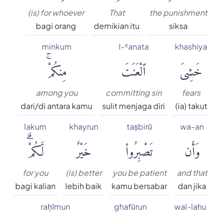
(is) for whoever
That
the punishment
bagi orang
demikian itu
siksa
minkum
l-ʿanata
khashiya
خَشِىَ
ٱلْعَنَتَ
مِنكُمْۚ
among you
committing sin
fears
dari/di antara kamu
sulit menjaga diri
(ia) takut
lakum
khayrun
taṣbirū
wa-an
وَأَن
تَصْبِرُوا۟
خَيْرٌ
لَّكُمْۗ
for you
(is) better
you be patient
and that
bagi kalian
lebih baik
kamu bersabar
dan jika
raḥīmun
ghafūrun
wal-lahu