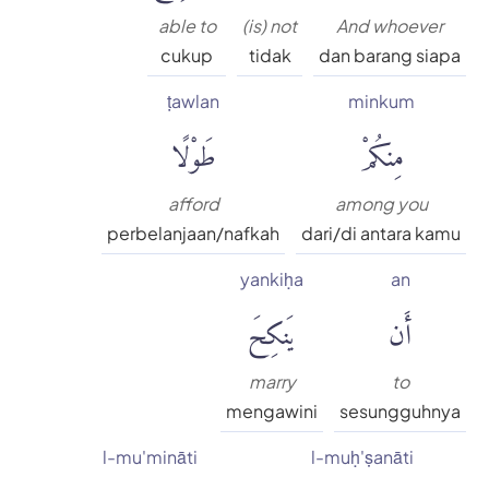
able to
(is) not
And whoever
cukup
tidak
dan barang siapa
ṭawlan
minkum
مِنكُمْ
طَوْلًا
afford
among you
perbelanjaan/nafkah
dari/di antara kamu
yankiḥa
an
أَن
يَنكِحَ
marry
to
mengawini
sesungguhnya
l-mu'mināti
l-muḥ'ṣanāti