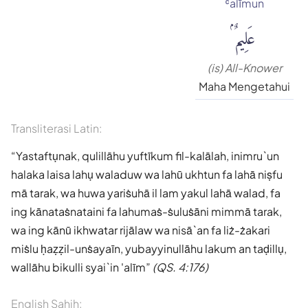
ʿalīmun
عَلِيمٌۢ
(is) All-Knower
Maha Mengetahui
Transliterasi Latin:
Yastaftụnak, qulillāhu yuftīkum fil-kalālah, inimru`un
halaka laisa lahụ waladuw wa lahū ukhtun fa lahā niṣfu
mā tarak, wa huwa yariṡuhā il lam yakul lahā walad, fa
ing kānataṡnataini fa lahumaṡ-ṡuluṡāni mimmā tarak,
wa ing kānū ikhwatar rijālaw wa nisā`an fa liż-żakari
miṡlu ḥaẓẓil-unṡayaīn, yubayyinullāhu lakum an taḍillụ,
wallāhu bikulli syai`in 'alīm
(QS. 4:176)
English Sahih: