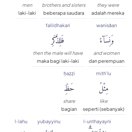
men
brothers and sisters
they were
laki-laki
beberapa saudara
adalah mereka
falildhakari
wanisāan
وَنِسَآءً
فَلِلذَّكَرِ
then the male will have
and women
maka bagi laki-laki
dan perempuan
ḥaẓẓi
mith'lu
مِثْلُ
حَظِّ
share
like
bagian
seperti (sebanyak)
l-lahu
yubayyinu
l-unthayayni