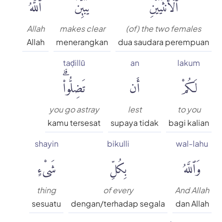
ٱلْأُنثَيَيْنِۗ
يُبَيِّنُ
ٱللَّهُ
Allah
makes clear
(of) the two females
Allah
menerangkan
dua saudara perempuan
taḍillū
an
lakum
لَكُمْ
أَن
تَضِلُّوا۟ۗ
you go astray
lest
to you
kamu tersesat
supaya tidak
bagi kalian
shayin
bikulli
wal-lahu
وَٱللَّهُ
بِكُلِّ
شَىْءٍ
thing
of every
And Allah
sesuatu
dengan/terhadap segala
dan Allah