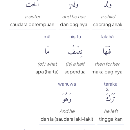
وَلَدٌ
وَلَهُۥٓ
أُخْتٌ
a sister
and he has
a child
saudara perempuan
dan baginya
seorang anak
mā
niṣ'fu
falahā
فَلَهَا
نِصْفُ
مَا
(of) what
(is) a half
then for her
apa (harta)
seperdua
maka baginya
wahuwa
taraka
تَرَكَۚ
وَهُوَ
And he
he left
dan ia (saudara laki-laki)
tinggalkan