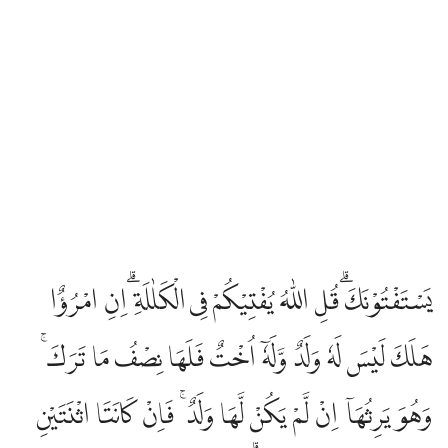
يَسْتَفْتُوْنَكَۗ قُلِ اللّٰهُ يُفْتِيْكُمْ فِى الْكَلٰلَةِ ۗاِنِ امْرُؤٌا
هَلَكَ لَيْسَ لَهٗ وَلَدٌ وَّلَهٗٓ اُخْتٌ فَلَهَا نِصْفُ مَا تَرَكَۚ
وَهُوَ يَرِثُهَآ اِنْ لَّمْ يَكُنْ لَّهَا وَلَدٌ ۚ فَاِنْ كَانَتَا اثْنَتَيْنِ