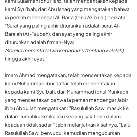
kami Su­laiman ibnu Harb, telah menceritakan kepada
kami Syu'bah, dari Abu Ishaq yang mengatakan bahwa
ia pernah mendengar Al-Barra (Ibnu Azib r.a.) berkata,
"Surat yang paling akhir diturunkan adalah surat Al-
Bara’ah (At-Taubah), dan ayat yang paling akhir
diturunkan ada­lah firman-Nya:
Mereka meminta fatwa kepadamu (tentang kalalah)
.
hingga akhir ayat."
Imam Ahmad mengatakan, telah menceritakan kepada
kami Muham­mad ibnu Ja'far, telah menceritakan
kepada kami Syu'bah, dari Mu­hammad ibnul Munkadir
yang menceritakan bahwa ia pernah mende­ngar Jabir
ibnu Abdullah mengatakan: "Rasulullah Saw. masuk ke
dalam rumahku ketika aku sedang sakit dan dalam
keadaan tidak sadar." Jabir melanjutkan kisah­nya, "Lalu
Rasulullah Saw. berwudu, kemudian mengucurkan