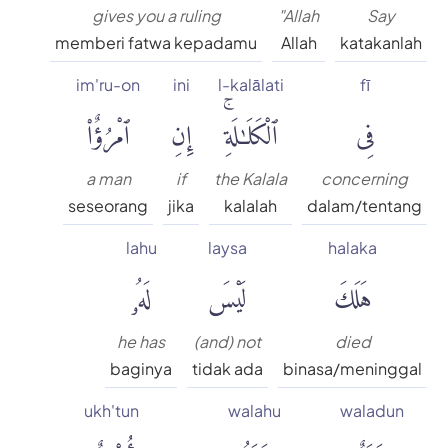
gives you a ruling
"Allah
Say
memberi fatwa kepadamu
Allah
katakanlah
im'ru-on
ini
l-kalālati
fī
فِى
ٱلْكَلَٰلَةِۚ
إِنِ
ٱمْرُؤٌا۟
a man
if
the Kalala
concerning
seseorang
jika
kalalah
dalam/tentang
lahu
laysa
halaka
هَلَكَ
لَيْسَ
لَهُۥ
he has
(and) not
died
baginya
tidak ada
binasa/meninggal
ukh'tun
walahu
waladun