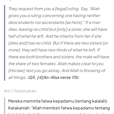
They request from you a [legal] ruling. Say, "Allah
gives you a ruling concerning one having neither
descendants nor ascendants [as heirs]." If a man
dies, leaving no child but [only] a sister, she will have
half of what he left. And he inherits from her if she
[dies and] has no child. But if there are two sisters [or
more], they will have two thirds of what he left. If
there are both brothers and sisters, the male will have
the share of two females. Allah makes clear to you
[His law], lest you go astray. And Allah is Knowing of
all things. (
QS. [4]An-Nisa verse 176
)
Arti / Terjemahan:
Mereka meminta fatwa kepadamu (tentang kalalah).
Katakanlah: "Allah memberi fatwa kepadamu tentang