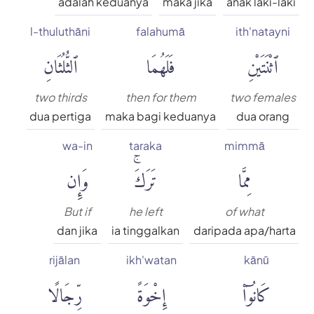
adalah keduanya
maka jika
anak laki-laki
l-thuluthāni
falahumā
ith'natayni
ٱثْنَتَيْنِ
فَلَهُمَا
ٱلثُّلُثَانِ
two thirds
then for them
two females
dua pertiga
maka bagi keduanya
dua orang
wa-in
taraka
mimmā
مِمَّا
تَرَكَۚ
وَإِن
But if
he left
of what
dan jika
ia tinggalkan
daripada apa/harta
rijālan
ikh'watan
kānū
كَانُوٓا۟
إِخْوَةً
رِّجَالًا