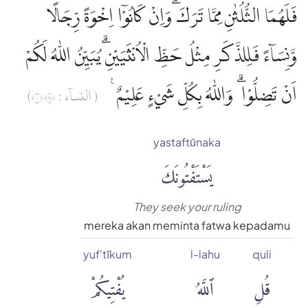
فَلَهُمَا الثُّلُثٰنِ مِمَّا تَرَكَ ۗوَاِنْ كَانُوْٓا اِخْوَةً رِّجَالًا
وَّنِسَاۤءً فَلِلذَّكَرِ مِثْلُ حَظِّ الْاُنْثَيَيْنِۗ يُبَيِّنُ اللّٰهُ لَكُمْ
اَنْ تَضِلُّوْا ۗ وَاللّٰهُ بِكُلِّ شَيْءٍ عَلِيْمٌ ࣖ
( النساۤء : ١٧٦)
yastaftūnaka
يَسْتَفْتُونَكَ
They seek your ruling
mereka akan meminta fatwa kepadamu
yuf'tīkum
l-lahu
quli
قُلِ
ٱللَّهُ
يُفْتِيكُمْ