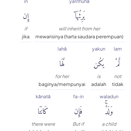
in
yarithuhā
يَرِثُهَآ
إِن
if
will inherit from her
jika
mewarisinya (harta saudara perempuan)
lahā
yakun
lam
لَّمْ
يَكُن
لَّهَا
for her
is
not
baginya/mempunyai
adalah
tidak
kānatā
fa-in
waladun
وَلَدٌۚ
فَإِن
كَانَتَا
there were
But if
a child