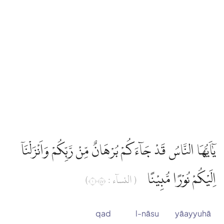
يٰٓاَيُّهَا النَّاسُ قَدْ جَاۤءَكُمْ بُرْهَانٌ مِّنْ رَّبِّكُمْ وَاَنْزَلْنَآ
اِلَيْكُمْ نُوْرًا مُّبِيْنًا
( النساۤء : ١٧٤)
qad
l-nāsu
yāayyuhā