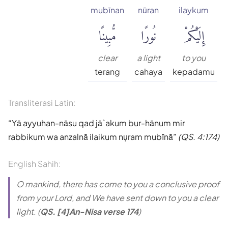
mubīnan
nūran
ilaykum
إِلَيْكُمْ
نُورًا
مُّبِينًا
clear
a light
to you
terang
cahaya
kepadamu
Transliterasi Latin:
Yā ayyuhan-nāsu qad jā`akum bur-hānum mir
rabbikum wa anzalnā ilaikum nụram mubīnā
(QS. 4:174)
English Sahih:
O mankind, there has come to you a conclusive proof
from your Lord, and We have sent down to you a clear
light. (
QS. [4]An-Nisa verse 174
)