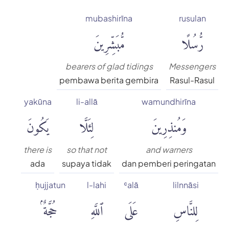
mubashirīna
rusulan
رُّسُلًا
مُّبَشِّرِينَ
bearers of glad tidings
Messengers
pembawa berita gembira
Rasul-Rasul
yakūna
li-allā
wamundhirīna
وَمُنذِرِينَ
لِئَلَّا
يَكُونَ
there is
so that not
and warners
ada
supaya tidak
dan pemberi peringatan
ḥujjatun
l-lahi
ʿalā
lilnnāsi
لِلنَّاسِ
عَلَى
ٱللَّهِ
حُجَّةٌۢ