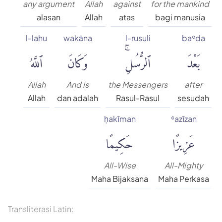
any argument
Allah
against
for the mankind
alasan
Allah
atas
bagi manusia
l-lahu
wakāna
l-rusuli
baʿda
بَعْدَ
ٱلرُّسُلِۚ
وَكَانَ
ٱللَّهُ
Allah
And is
the Messengers
after
Allah
dan adalah
Rasul-Rasul
sesudah
ḥakīman
ʿazīzan
عَزِيزًا
حَكِيمًا
All-Wise
All-Mighty
Maha Bijaksana
Maha Perkasa
Transliterasi Latin: