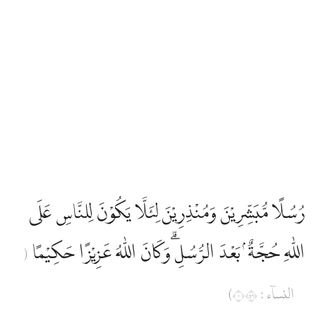
رُسُلًا مُّبَشِّرِيْنَ وَمُنْذِرِيْنَ لِئَلَّا يَكُوْنَ لِلنَّاسِ عَلَى
اللّٰهِ حُجَّةٌ ۢ بَعْدَ الرُّسُلِ ۗوَكَانَ اللّٰهُ عَزِيْزًا حَكِيْمًا
(
النساۤء : ١٦٥)