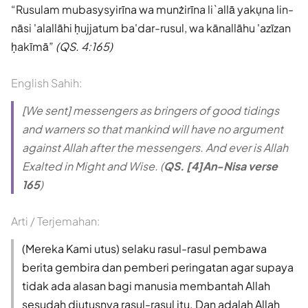
Rusulam mubasysyirīna wa munżirīna li`allā yakụna lin-
nāsi 'alallāhi ḥujjatum ba'dar-rusul, wa kānallāhu 'azīzan
ḥakīmā
(QS. 4:165)
English Sahih:
[We sent] messengers as bringers of good tidings
and warners so that mankind will have no argument
against Allah after the messengers. And ever is Allah
Exalted in Might and Wise. (
QS. [4]An-Nisa verse
165
)
Arti / Terjemahan:
(Mereka Kami utus) selaku rasul-rasul pembawa
berita gembira dan pemberi peringatan agar supaya
tidak ada alasan bagi manusia membantah Allah
sesudah diutusnya rasul-rasul itu. Dan adalah Allah